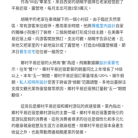
作為“00后”畢業生，來自西安的胡曉宇選擇在老家經營起了
平易近宿、露營地，每月支出可達2至3萬元。
胡曉宇的老家在秦嶺腳下的一個小村莊，由于臨近天然景
區，常有游客來往經停。應用業余時間，他將
禪風室內設計
自家
的獨棟小院進行了裝修，三個房間被打形成分歧主題，在美團平
易近宿上線，向游客開放預訂，支出可觀。胡曉宇告訴記者，比
來他又把家里的十畝地設計成了露營地，打造出6個露營帳篷，節
沐日
養生住宅
往往被一搶而空。
鄉村平易近宿的火熱有“數”為證。飛豬數據顯
設計家豪宅
示，往年“雙11”，鄉村平易近宿套餐的銷量同比上年增長了16倍
以上。本年“五一”期間，鄉村平易近宿訂單量增長120%。端午假
期，
私人招待所設計
受害于跨省游“熔斷”范圍調整、多地出臺辦法
支撐文觀光業恢復發展等原因，鄉村平易近宿預訂量較“五一”期間
翻倍。
這背后是鄉村平易近宿和鄉村游玩的疾速發展。業內指出，
鄉村平易近宿是鄉村游玩的主要一環。鄉村平易近宿重要吸引的
是游玩度假的消費者，這些消費者尋求的往往是個性化和多元化
的棲身親身經歷及生涯方法親身經歷。除鄉村平易近宿本身產生
收益之外，也能帶動周邊相關產業的發展。