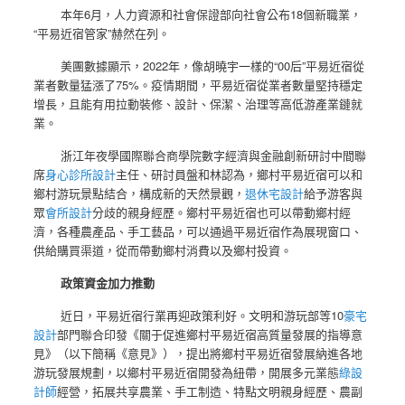
本年6月，人力資源和社會保證部向社會公布18個新職業，
“平易近宿管家”赫然在列。
美團數據顯示，2022年，像胡曉宇一樣的“00后”平易近宿從
業者數量猛漲了75%。疫情期間，平易近宿從業者數量堅持穩定
增長，且能有用拉動裝修、設計、保潔、治理等高低游產業鏈就
業。
浙江年夜學國際聯合商學院數字經濟與金融創新研討中間聯
席
身心診所設計
主任、研討員盤和林認為，鄉村平易近宿可以和
鄉村游玩景點結合，構成新的天然景觀，
退休宅設計
給予游客與
眾
會所設計
分歧的親身經歷。鄉村平易近宿也可以帶動鄉村經
濟，各種農產品、手工藝品，可以通過平易近宿作為展現窗口、
供給購買渠道，從而帶動鄉村消費以及鄉村投資。
政策資金加力推動
近日，平易近宿行業再迎政策利好。文明和游玩部等10
豪宅
設計
部門聯合印發《關于促進鄉村平易近宿高質量發展的指導意
見》（以下簡稱《意見》），提出將鄉村平易近宿發展納進各地
游玩發展規劃，以鄉村平易近宿開發為紐帶，開展多元業態
綠設
計師
經營，拓展共享農業、手工制造、特點文明親身經歷、農副