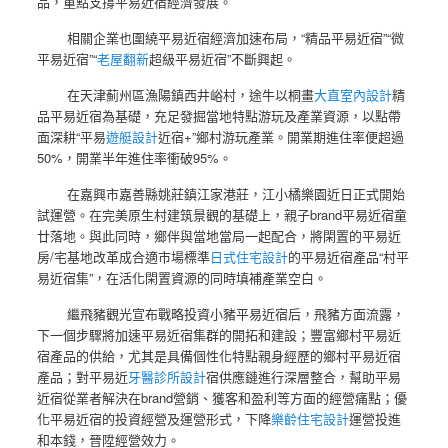
品，重點支撐平易近宿經濟發展。
相關企業也圍繞平易近宿經濟加速布局，“精品平易近宿”“微
平易近宿”“
老屋翻新
超級平易近宿”不斷興起。
在天津薊州區漁陽鎮西井峪村，途牛以桐畫
大直室內設計
精
品平易近宿為基礎，充足發掘當地特點游玩及產業資源，以點帶
面深耕“平易
遊艇設計
近宿+”鄉村游玩產業。開業期進住率便超過
50%，開業半年進住率衝破95%。
在嘉興市嘉善縣姚莊鎮江家港莊，江小橘樂園近日正式開始
試運營。在完美原生村建筑景觀的基礎上，親子brand平易近宿童
廿落地。與此同時，鄉伴與當地當局一起配合，將閑置的平易近
房/宅基地改革成合適市場標準
日式住宅設計
的平易近宿產品“村平
易近宿集”，在活化閑置資源的同時填補產業空白。
繼飛豬觀光宣布戰略投資小豬平易近宿后，飛豬方面流露，
下一個步驟將加速平易近宿集群的開拓和建設；豐富鄉村平易近
宿產品的供給，尤其是具備個性化特點親身經歷的鄉村平易近宿
產品；對平易近
牙醫診所設計
宿供應鏈進行深層整合，幫助平易
近宿從業者解決在brand營銷、獲客和盈利等方面的經營痛點；優
化平易近宿的投資經營及運營形式，下降
樂齡住宅設計
運營投進
和本錢，晉陞經營效力。