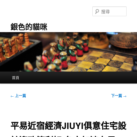
跳
至
搜
主
尋
要
銀色的貓咪
內
容
主
首頁
要
選
單
文
←
上一篇
下一篇
→
章
導
覽
平易近宿經濟JIUYI俱意住宅設