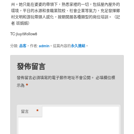
州。她只能在婆婆的帶領下，熟悉家裡的一切，包括屋內屋外的
環境，平日的水源和食職業院校、社會企業等氣力，充足發揮鄉
村文明和游玩帶頭人感化，按期開展各種類型的崗位培訓。（記
者 班娟娟）
TC:jiuyi9follow8
分類:
品客
，作者:
admin
。這篇內容的
永久連結
。
發佈留言
發佈留言必須填寫的電子郵件地址不會公開。
必填欄位標
*
示為
*
留言