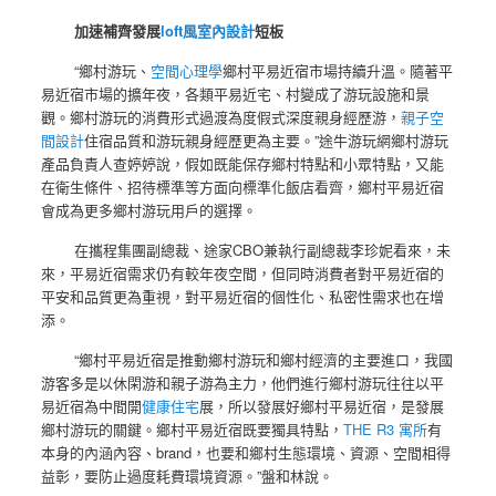
加速補齊發展
loft風室內設計
短板
“鄉村游玩、
空間心理學
鄉村平易近宿市場持續升溫。隨著平
易近宿市場的擴年夜，各類平易近宅、村變成了游玩設施和景
觀。鄉村游玩的消費形式過渡為度假式深度親身經歷游，
親子空
間設計
住宿品質和游玩親身經歷更為主要。”途牛游玩網鄉村游玩
產品負責人查婷婷說，假如既能保存鄉村特點和小眾特點，又能
在衛生條件、招待標準等方面向標準化飯店看齊，鄉村平易近宿
會成為更多鄉村游玩用戶的選擇。
在攜程集團副總裁、途家CBO兼執行副總裁李珍妮看來，未
來，平易近宿需求仍有較年夜空間，但同時消費者對平易近宿的
平安和品質更為重視，對平易近宿的個性化、私密性需求也在增
添。
“鄉村平易近宿是推動鄉村游玩和鄉村經濟的主要進口，我國
游客多是以休閑游和親子游為主力，他們進行鄉村游玩往往以平
易近宿為中間開
健康住宅
展，所以發展好鄉村平易近宿，是發展
鄉村游玩的關鍵。鄉村平易近宿既要獨具特點，
THE R3 寓所
有
本身的內涵內容、brand，也要和鄉村生態環境、資源、空間相得
益彰，要防止過度耗費環境資源。”盤和林說。