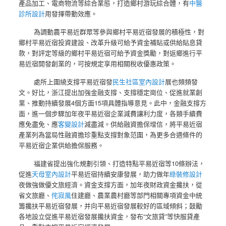
產品加工、電商物流等綜合業態，打造鄉村游玩綜合體，有
中醫
診所設計
用發揮帶動效應。
為調動農平易近群眾等參與鄉村平易近宿發展的積極性，對
鄉村平易近宿投資建設、改革升級可給予資金補貼或供給貼息貸
款，對評定等級的鄉村平易近宿可給予資金獎勵，對返鄉進行平
易近宿開發創業的，可按規定享用相關稅收優惠政策。
處所上圍繞支撐平易近宿發
民生社區室內設計
展也頻頻發
文。好比，浙江提出加強金融支撐、支撐穩定崗位、促進就業創
業、推動持續發展4個方面15項具體指導意見。此中，金融支撐方
面，進一個步驟加年夜平易近宿企業減費讓利力度，各類手續費
應免盡免、應
客變設計
減盡減。供給融資擔保增信，將平易近宿
產業列為當局性融資擔珍重點支撐對象范圍，為更多合適條件的
平易近宿企業供給擔保服務。
福建省提出強化規劃引領、打造特點平易近宿等10條辦法，
促進
天母室內設計
平易近宿持續安康發展，助力做年
綠裝修設計
夜做強做優文旅經濟。資金支撐方面，加年夜財政資金攙扶，從
省文旅廳、
侘寂風
住建廳、農業農村廳等部門相關專項資金中統
籌攙扶平易近宿發展，并向平易近宿發展較好的區域傾斜；鼓勵
各地設立促進平易近宿發展攙扶資金，發布“文旅貸”等快服貸產