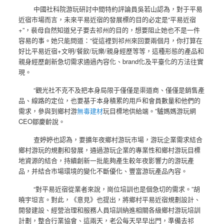
中國社科院游玩研討中間特約評論員吳若山認為，對于平易
近宿市場而言，未來平易近宿的發展標的目的必定是“平易近宿
+”，裴母自然知道兒子要去祁州的目的，想要阻止她也不是一件
容易的事。她只能問道：“從這裡到祁州來回要兩個月，你打算在
好比平易近宿+文明/餐飲/玩樂/親身經歷等等，這種形態的產品和
親身經歷創新急切需求通過內容化、brand化及平臺化的方法往實
現。
“觀光社不克不及把本身局限于僅僅是渠道商、僅僅是銷售產
品、線路的定位，也要基于本身積累的用戶和會員數量和他們的
需求，參與到鄉村游
無毒建材
玩目標地供給端。”驢媽媽游玩網
CEO鄒慶齡說。
查婷婷也認為，要擴年夜鄉村游玩市場，游玩企業需求結合
鄉村游玩的規劃和發展，通過游玩企業的專業性和鄉村游玩目標
地資源的結合，持續創新一批能夠產生較年夜影響力的游玩產
品，并結合市場環境的變化不斷優化、豐富游玩產品內容。
“對平易近宿從業者來說，崗位培訓也是個急切的需求。”胡
曉宇坦言。對此，《意見》也提出，將鄉村平易近宿規劃設計、
開發建設、經營治理和服務人員培訓納進相關各級鄉村游玩培訓
計劃，整合行業協會、這兩天，老公每天早早出門，準備去祁