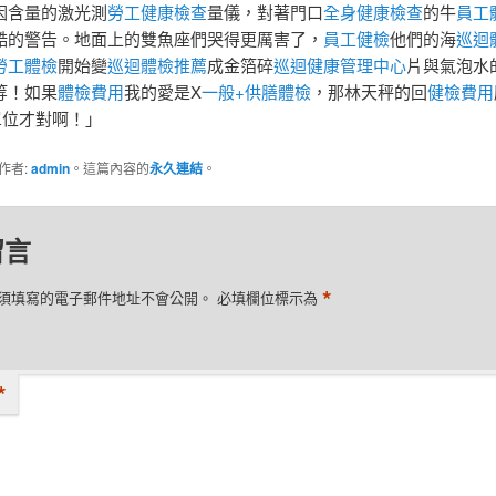
因含量的激光測
勞工健康檢查
量儀，對著門口
全身健康檢查
的牛
員工
酷的警告。地面上的雙魚座們哭得更厲害了，
員工健檢
他們的海
巡迴
勞工體檢
開始變
巡迴體檢推薦
成金箔碎
巡迴健康管理中心
片與氣泡水
等！如果
體檢費用
我的愛是X
一般+供膳體檢
，那林天秤的回
健檢費用
單位才對啊！」
作者:
admin
。這篇內容的
永久連結
。
留言
*
須填寫的電子郵件地址不會公開。
必填欄位標示為
*