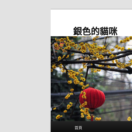
跳
至
主
銀色的貓咪
要
內
容
主
首頁
要