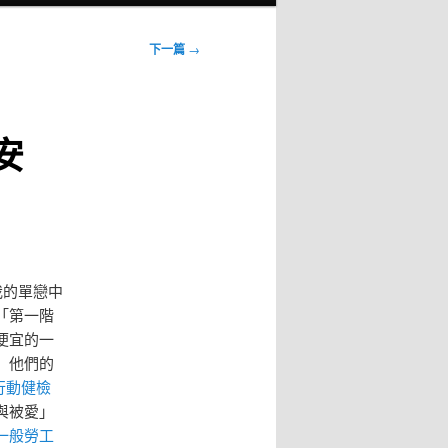
下一篇
→
安
我的單戀中
「第一階
便宜的一
」他們的
行動健檢
與被愛」
一般勞工