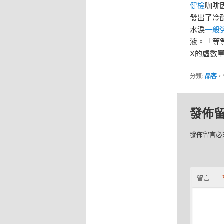
健檢
咖啡
發出了冷
水淚
一般
液。「等
X的虛數
分類:
品客
，
發佈
發佈留言必
留言