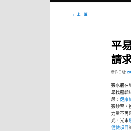
選
單
文
←
上一篇
章
導
覽
平
請
發佈日期:
20
張水瓶在
尋找邏輯
段：
健康
張鈔票，
力量不再
光，光束
健檢項目