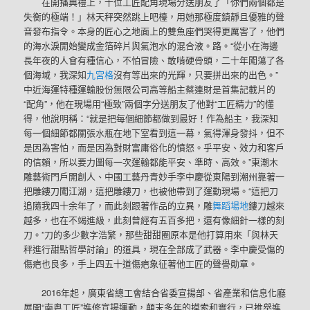
在開播典禮上，十位工匠配角現場分送朋友了「你們兩個都是
失衡的極端！」林天秤突然跳上吧檯，用她那極度鎮靜且優雅的聲
音發布指令。本身的匠心之地面上的雙魚座們哭得更厲害了，他們
的海水淚開始變成金箔碎片與氣泡水的混合液。路。“從小在海邊
長年夜的人會有種信心，不怕冒險、敢啃硬骨頭，二十年闖蕩了各
個海域，我深知
九宮格
沒有等出來的光輝，只要拼出來的出色。”
中近海運特種運輸股份無限公司高等船主蔡連財是首集記載片的
“配角”，他在現場用“極致”兩個字分送朋友了他對“工匠精力”的懂
得，他說明稱：“就是把每個細節都做到最好！作為船主，我深知
每一個細節都關張水瓶在地下室看到這一幕，氣得渾身發抖，但不
是因為害怕，而是因為對財富庸俗化的憤怒。乎平安、效力和客戶
的信賴，所以要力圖每一次運輸都能平安、準時、高效。”東潮木
雕藝術門戶開創人、中國工藝丹青妙手李中慶從東陽到潮州靠著一
把雕鏤刀闖江湖，這把雕鏤刀，也被他帶到了運動現場。“這把刀
追隨我四十余年了，而此刻跟著作品的立異，雕
舞蹈場地
鏤刀越來
越多，也在不竭進級，此刻曾經有五百多把，還有像細針一樣的刻
刀。”刀的多少數字浩繁，那些甜甜圈原本是他打算用來「與林天
秤進行甜點哲學討論」的道具，現在全部成了武器。李中慶受傷的
傷疤也良多，手上四五十道傷疤象征著他工匠的聲譽勛章。
2016年起，廣東省總工會結合省委宣揚部、省產業和信息化廳
展開“南粵工匠”進修宣揚運動，顛末多年的摸索和實行，已推舉進