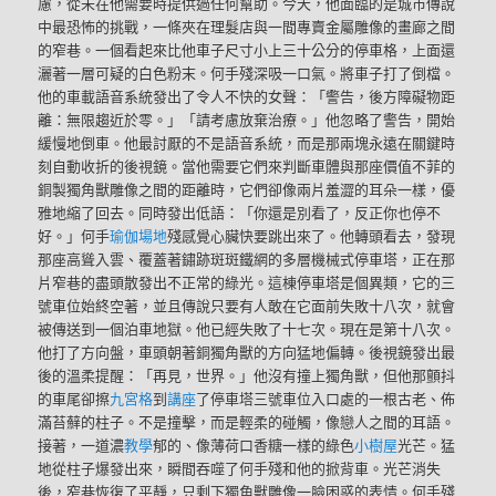
慮，從未在他需要時提供過任何幫助。今天，他面臨的是城市傳說
中最恐怖的挑戰，一條夾在理髮店與一間專賣金屬雕像的畫廊之間
的窄巷。一個看起來比他車子尺寸小上三十公分的停車格，上面還
灑著一層可疑的白色粉末。何手殘深吸一口氣。將車子打了倒檔。
他的車載語音系統發出了令人不快的女聲：「警告，後方障礙物距
離：無限趨近於零。」「請考慮放棄治療。」他忽略了警告，開始
緩慢地倒車。他最討厭的不是語音系統，而是那兩塊永遠在關鍵時
刻自動收折的後視鏡。當他需要它們來判斷車體與那座價值不菲的
銅製獨角獸雕像之間的距離時，它們卻像兩片羞澀的耳朵一樣，優
雅地縮了回去。同時發出低語：「你還是別看了，反正你也停不
好。」何手
瑜伽場地
殘感覺心臟快要跳出來了。他轉頭看去，發現
那座高聳入雲、覆蓋著鏽跡斑斑鐵網的多層機械式停車塔，正在那
片窄巷的盡頭散發出不正常的綠光。這棟停車塔是個異類，它的三
號車位始終空著，並且傳說只要有人敢在它面前失敗十八次，就會
被傳送到一個泊車地獄。他已經失敗了十七次。現在是第十八次。
他打了方向盤，車頭朝著銅獨角獸的方向猛地偏轉。後視鏡發出最
後的溫柔提醒：「再見，世界。」他沒有撞上獨角獸，但他那顫抖
的車尾卻擦
九宮格
到
講座
了停車塔三號車位入口處的一根古老、佈
滿苔蘚的柱子。不是撞擊，而是輕柔的碰觸，像戀人之間的耳語。
接著，一道濃
教學
郁的、像薄荷口香糖一樣的綠色
小樹屋
光芒。猛
地從柱子爆發出來，瞬間吞噬了何手殘和他的掀背車。光芒消失
後，窄巷恢復了平靜，只剩下獨角獸雕像一臉困惑的表情。何手殘