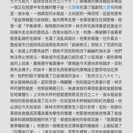
九十九點九，陡降至負百分之八十七！」廣播員的聲音聽起來像是
一個正在經歷中年危機的雙子座，
九宮格
充滿了戲劇性
九宮格
的絕
望。張水瓶，一個典型的水瓶座，立刻感到一陣恐慌，這是他患有
「星座預報壓力症候群」後的標準反應。他單戀著住在隔壁棟、經
營一家「平衡美學」咖啡館的林天秤。林天秤完美得像是從黃金分
割線中走出來的藝術品。而張水瓶的人生，則像一團被獅子座暴君
隨意亂踢的毛線球，充滿了混亂與錯位。他衝到窗邊，往外看去。
整座城市已經因為這個突如其來的「超級修正」而陷入了荒謬的混
亂。街道上的雙魚座們，開始不受控制地流下鹹鹹的海水淚，他們
無法停止地哭泣，導致城市低窪處已經形成了小型潟湖。那些摩羯
座的上班族，嚴格遵守著廣播中「摩羯座今天適合原地踏步，否則
將失去襪子」的指令。數百名西裝筆挺的摩羯座正整齊地站在原
地，他們的鞋子裡裝滿了已經潮濕的淚水。「負百分之八十七？」
張水瓶喃喃自語，感到胃部一陣翻騰，他知道這代表著什麼。林天
秤的運勢越差，他那股積壓已久、無處安放的單戀能量就會越發瘋
狂地實體化。上次林天秤的戀愛運勢跌至百分之二十，張水瓶就發
現他的廚房裡長滿了巨大的、形狀是林天秤側臉的粉紅色蘑菇。他
必須在今天結束前，將林天秤的運勢至少提升到零。否則，他那份
單戀就會變成某種具備攻擊性的實體。他緊張地跑進他堆滿了星座
圖表和過期甜甜圈的地下室，那裡放著他的秘密武器。「我需要星
象學輔助儀！」他衝到一個像是老式彈珠臺的機器前，上面貼滿了
「巨蟹座已哭」、「處女座勿碰」等警告標籤。這是他用廢棄的唱