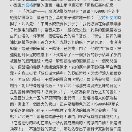
小型瓦
九宮格
斯桶的東西，桶上用毛筆寫著「極品紅棗枸杞燃
料」。「你怎麼——」廖沾沾驚訝地瞪大了眼睛。K-999用它的小
短腿站得筆直，戴著白色手套的爪子優雅地一揮：「沒
時租空間
時
間了，沾沾先生！宇宙水餃快要拉肚子了！我們必須在你被醋酸離
子炮鎖定前離開！」話音未落，一股極致尖銳、刺鼻的酸氣猛地從
店門口灌入，伴隨著一個狂妄自大的電子音效：「警告！這裡的醬
油比例嚴重失衡！百分之九十九點九九的醋，才是真理！」廖沾沾
知道，這是他的宿敵，王醋狂，已經找上門了。他的宇宙冒險，被
迫從他對蒜泥的焦慮中，正式開始了。一個狂妄的影子佔滿了那扇
被撞破的牆門邊緣，光線一瞬間被極端的酸氣扭曲。一個閃閃發
光、像醋罐的機器人緩緩漂浮進來，它的底座還不斷噴射著白色醋
霧。它身上掛著「醋狂派大勝利」的霓虹燈牌，閃爍得讓人眼睛發
疼，同時發出警報。王醋狂的聲音再次響起，這次帶著金屬回音的
嘲弄，刺耳得像是磨砂紙。「廖沾沾！你那充滿腐敗氣味的蒜泥，
是對醬料學的侮辱！必須淨化！」「你將為你那百分之五的醬油，
以及百分之九十五的邪惡蒜頭付出代價！」醋罐機器人的頂端裂
開，露出了一個巨大的管口，正在聚積藍色光芒。K-999特務用它
穿著燕尾服的小爪子，一把抓住了廖沾沾的褲腳催促著他。「快
點！沾沾先生！那是醋酸離子炮！專門用來溶解有機發酵物的！」
「它會把你的蒜泥在零點一秒內變成無菌的、純淨的白醋！那是浩
劫啊！」「不准動我的蒜泥！」廖沾沾發出了醬料學家對待信仰般