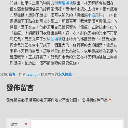
知道，如果牛土豪的物質力量
舞蹈場地
勝出，林天秤將會被困在一
個充滿金錢和俗氣的虛假愛情裡，而他將永遠失去機會。張水瓶看
向那機器，還剩下最後一個可以輸入的「情緒燃
小樹屋
料」口。他
迅速撕下了貼在他背後衣領上，那張寫著「我就是個單戀傻瓜」的
標籤，丟了進去。他必須用自己最真實的「傻氣」去對抗金牛座的
「霸氣」！調節器再次發出轟鳴，這一次，射向天空的光束不再是
彩虹色，而是充滿了水
瑜伽場地
瓶座特有的怪誕藍色**。藍色光束
與金色光芒在空中形成了一個巨大的、旋轉著的太極圖案，像是在
爭奪林天秤的靈魂。這場以星座運勢為賭注、以單戀能量為武器的
荒唐戰爭，正式打響了。藍色與金色的光芒在林天秤咖啡館上空劇
烈衝撞，創造出一個不斷旋轉的怪異氣旋。
分類:
品客
，作者:
admin
。這篇內容的
永久連結
。
發佈留言
*
發佈留言必須填寫的電子郵件地址不會公開。
必填欄位標示為
*
留言