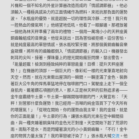
片機和一個不知名的外星計算器改造而成的「情感調節器」。他必
須輸入一種極具感染力的正面情緒作為燃料，來抵抗那負面的運勢
波。「水瓶座的優勢，就是超脫一切的理性與冷靜…才怪！我只有
一腔熱血的傻氣啊！」他絕望地低吼。他看了一眼腳邊。那裡放著
一個他為林天秤準備了兩年的禮物：一個用一萬塊小小的天秤座黃
銅齒輪組成的音樂盒。他從未送出，因為害怕被拒絕。這份害怕，
就是純度最高的單戀情感。張水瓶咬緊牙關，將那個黃銅齒輪音樂
盒砸爛，將所有的齒輪都倒入「情感調節器」的輸入口。機器發出
刺耳的尖叫，接著，彈珠臺上的燈光開始瘋狂閃爍，發出警告。
「能量超載！檢測到極致純粹的單戀能量！目標：提升天秤座運
勢！」在機器的頂部，一個巨大的、像彩虹一樣的光束筆直地射向
天空。然而，就在光束衝出屋頂的一瞬間，一輛塗滿了金色、裝飾
著巨大公牛角的悍馬車猛地停在咖啡館門口。駕駛座上走下一個全
身肌肉、戴著鑽石項圈的男人，那人正是林天秤的狂熱追求者——
金牛座霸總牛土豪。牛土豪一腳踢開咖啡館的門，大聲宣布：「天
秤！別管那什麼負運勢！我已經用一百噸的純金箔買下了今天所有
的壞運氣！」「從現在開始，你的運勢由我主宰！我的金錢，就是
你的正面能量！」牛土豪的行為，讓張水瓶的光束在空中瞬間扭
曲，與一種夾雜著銅臭味的金色光芒對撞。天空開始下起了荒謬的
雨。雨點不是水，而是閃耀著淚光的小小黃銅齒輪。「不行！金牛
座的物質力量太強了！我的單戀被汙染了！」張水瓶大喊
交流
。他