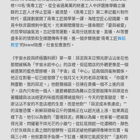
修110名“南粵工匠”，從全省過萬萬的財產工人中評選推舉鶴立雞
群的工匠人才停止宣揚。據清楚，《南粵工匠》第二季記載片制作
時代，還謀劃展開了南粵工匠開學第一課、海陸空匠心迎國慶、尋
覓中秋非圓規刺中藍光，光束瞬間爆發出一連串關於「愛與被愛」
的哲學辯論氣泡。忘記憶等運動，采用分送朋友會、直播、AI等豐
盛多彩的情勢和全媒體傳佈手腕，進一個步驟施展“南粵工匠
舞蹈
教室
”的brand效應，社會反應激烈。
《宇宙水餃與終極醬料師》第一章：蒜泥與末日預兆廖沾沾坐在他
那間被稱為「宇宙水餃中心」的店裡，但這間店的外觀更像是一個
被遺棄的藍色塑膠棚，與「宇宙」或「中心」這兩個詞毫無關係。
他正在對著一缸已經發酵了七個月又七天的老蒜泥嘆氣。「你還不
夠靈動，我的蒜泥。」他輕聲細語，彷彿在責備一個不上進的孩
子。店內只有他一個人，連蒼蠅都因為難以忍受那股陳年蒜頭混合
著鐵鏽與淡淡絕望的味道而選擇繞道飛行。今天的營業額是：零。
廖沾沾不安的不是店裡的生意，而是他對**「蒜泥成本焦慮症」**
的深層恐懼。新鮮蒜頭每公斤的價格正在以超光速上漲，如果再這
樣下去，他引以為傲的「靈魂蒜泥」將難以為繼。他拿著一把被磨
得光滑、閃耀著不祥光芒的小銀勺，從缸底撈起一坨濃稠的、顏色
介於灰綠與土黃之間的發酵物。這蒜泥被他照顧得像稀世珍寶，每
隔三小時，他就要用手指彈一下缸邊，確保它能感受到**「溫和的