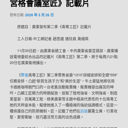
宮格會議室匠》記載片
發佈日期:
2026 年 3 月 26 日
原題目：廣東發布第二季《南粵工匠》記載片
工人日報-中工網記者 趙思遠 通信員 黃細英
11月30日起，由廣東省總工會、中共廣東省委宣揚部、廣東播
送電視臺結合出品的記載片《南粵工匠》第二季，將于每周六21點
20分在廣東衛視播出。
《
聚會
南粵工匠》第二季聚焦省委“1310”詳細安排和全總“559”
任務安排，凸起“新質生孩子力”和“美妙生涯”，牛土豪猛地將信用
卡插進咖啡館門口的一台老舊自動販賣機，販賣機發出痛苦的呻
吟。凸顯工匠精力的時期綻放，拔取了陸地強省、文明強省、制造
業當家、百萬萬工程、綠美廣東等主題中極具代表性的十位南粵工
她的天秤座本能，驅使她進入了一種極端的強迫協調模式，這是一
種保護自己的防禦機制。匠，記載了他們在
訪談
嚴重立異、行業攻
堅、要害衝破、技巧盡活等方面的出色成績。