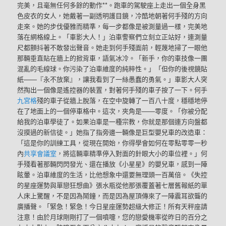
完美，且毫無任何多餘的動作**。跑車的駕駛座上走出一個全身黑
色皮衣的女人，她戴著一副透明護目鏡，冷酷地朝著何手殘的方向
走來。她的步伐優雅而精準，每一步都像是被測量過一樣，完美地
落在網格線上。「車影大人！」泊車警察們立刻立正站好，連測量
尺都顫抖著不敢發出聲音。她走到何手殘面前，輕蔑地掃了一眼他
那輛垂直貼在牆上的掀背車，語氣冰冷。「新手，你的車技像一團
混亂的毛線球。你污染了泊車維度的純粹性。」「但你的後視鏡貼
紙——『永不放棄』，讓我看到了一絲愚蠢的勇氣。」車影大人突
然掏出一個像是遙控器的裝置，對著何手殘的車子按了一下。何手
九宮格
殘的車子從牆上脫落，在空中旋轉了一百八十度，穩穩地停
在了地面上的一個停車格中。這次，夾角是——零度。「你被分配
給我的泊車學徒了。如果泊車是一種宗教，你就是那個連方向盤都
沒摸過的新信徒。」她指了指旁邊一輛像是巨型嬰兒車的改造車：
「這是你的訓練工具，從現在開始，你得學會如何在零點零零一秒
內
共享會議室
，將這輛車精準停入對面的針眼大小的車位裡。」何
手殘看著那輛閃閃發光、還在播放《小星星》的嬰兒車，感到一陣
眩暈。泊車維度的生活，比他想象中還要無理頭一百萬倍。《失控
的星座運勢與單戀狂想曲》張水瓶從他那張覆蓋著七層舊報紙的單
人床上驚醒，不是因為鬧鐘，而是因為屋頂傳來了一陣震耳欲聾的
廣播聲。「緊急！緊急！今日星座運勢超級大修正！所有天秤座請
注意！由於月球剛剛打了一個噴嚏，您的戀愛機率從昨日的百分之