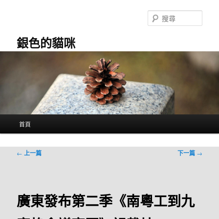
跳
至
搜
主
尋
要
銀色的貓咪
內
容
主
首頁
要
選
單
文
←
上一篇
下一篇
→
章
導
覽
廣東發布第二季《南粵工到九