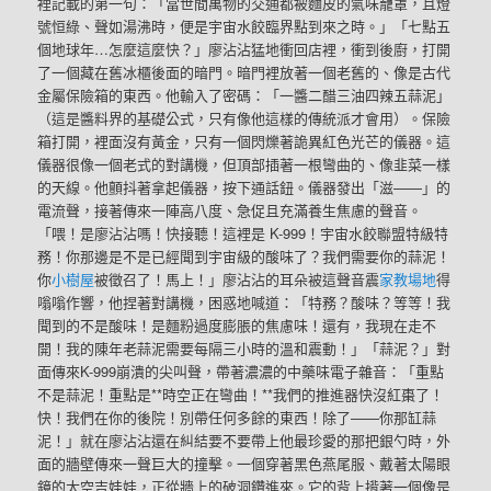
裡記載的第一句：「當世間萬物的交通都被麵皮的氣味籠罩，且燈
號恒綠、聲如湯沸時，便是宇宙水餃臨界點到來之時。」「七點五
個地球年…怎麼這麼快？」廖沾沾猛地衝回店裡，衝到後廚，打開
了一個藏在舊冰櫃後面的暗門。暗門裡放著一個老舊的、像是古代
金屬保險箱的東西。他輸入了密碼：「一醬二醋三油四辣五蒜泥」
（這是醬料界的基礎公式，只有像他這樣的傳統派才會用）。保險
箱打開，裡面沒有黃金，只有一個閃爍著詭異紅色光芒的儀器。這
儀器很像一個老式的對講機，但頂部插著一根彎曲的、像韭菜一樣
的天線。他顫抖著拿起儀器，按下通話鈕。儀器發出「滋——」的
電流聲，接著傳來一陣高八度、急促且充滿養生焦慮的聲音。
「喂！是廖沾沾嗎！快接聽！這裡是 K-999！宇宙水餃聯盟特級特
務！你那邊是不是已經聞到宇宙級的酸味了？我們需要你的蒜泥！
你
小樹屋
被徵召了！馬上！」廖沾沾的耳朵被這聲音震
家教場地
得
嗡嗡作響，他捏著對講機，困惑地喊道：「特務？酸味？等等！我
聞到的不是酸味！是麵粉過度膨脹的焦慮味！還有，我現在走不
開！我的陳年老蒜泥需要每隔三小時的溫和震動！」「蒜泥？」對
面傳來K-999崩潰的尖叫聲，帶著濃濃的中藥味電子雜音：「重點
不是蒜泥！重點是**時空正在彎曲！**我們的推進器快沒紅棗了！
快！我們在你的後院！別帶任何多餘的東西！除了——你那缸蒜
泥！」就在廖沾沾還在糾結要不要帶上他最珍愛的那把銀勺時，外
面的牆壁傳來一聲巨大的撞擊。一個穿著黑色燕尾服、戴著太陽眼
鏡的太空吉娃娃，正從牆上的破洞鑽進來。它的背上揹著一個像是