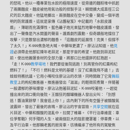
的怒吼。他以一種專業包水餃的極限速度，從旁邊的麵粉堆中抓起
了兩團麵皮。麵皮被他用氣功般的捏製手法，瞬間擴大成直徑三公
尺的巨大麵皮。他猛地擲出，兩張麵皮在空中交疊，變成一個半透
明的防禦護盾。這就是家傳《沾醬秘笈》中記載的「水餃皮護
盾」，薄韌而充滿彈性。藍色離子炮光束猛烈地擊中麵皮護盾，發
出了一聲像是汽水開蓋的聲音。護盾劇烈震動，但奇蹟般地擋住了
攻擊，只是散發出濃郁的麵香。「這麵皮的延展性！完美！但撐不
了太久！」K-999焦急地大喊，中藥味更濃了。廖沾沾知道，他
見
證
必須帶走他那缸陳年老蒜泥，那是宇宙的希望。他跑到蒜泥缸
前，使出他搬運食材的全部力量，將那口比他還胖的缸抱起。
「走！K-999
教學場地
！我們要從後院逃跑！別再管你的紅棗枸杞
燃料了！」「不行！燃料是文明的基礎！沒了紅棗我飛不遠！」吉
娃娃特務抗議。它用小嘴咬住廖沾沾的衣領，同時開啟了它背
舞蹈
教室
上的枸杞推進器。推進器發出「滋滋」的輕微煎煮聲，伴隨著
一股濃郁的蔘味爆發。廖沾沾抱著蒜泥缸、K-999咬著他，一起從
撞出來的洞口衝向後院。王醋狂的醋罐機器人發出尖叫：「別想
逃！醬油黨餘孽！我會追上你！」店內剩下的所有空盤子被醋酸氣
波震碎，發出了最後的哀鳴。廖沾沾的宇宙冒險，
共享空間
就在這
片蒜泥、中藥和醋酸的混亂中，拉開了帷幕。《平行泊車維度：車
位爭奪戰》何手殘的人生，被兩個巨大的陰影籠罩著：停車費，以
及平行泊車。他那輛老舊的掀背車，彷彿繼承了他所有的駕駛焦