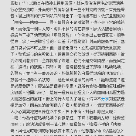
震動」**，以助其在精神上達到圓滿。就在廖沾沾專注於與蒜泥進
行心靈交流時，外面的世界開始發出一些不對勁的信號。首先是聲
音。街上所有的汽車喇叭同時發出了一個持續不斷、低沉且潮濕的
「咕嚕——咕嚕——」聲。這聲音不是引擎聲，也不是正常的鳴笛
聲，而像是一個巨大的、消化不良的胃在哀嚎。廖沾沾皺著眉頭，
這嚴重干擾了他蒜泥的「寧靜冥想」。他決定出去看個究竟，順手
從桌上拿了一張髒兮兮的，印著《沾醬秘笈》封面的皺衛生紙，塞
進口袋以備不時之需。他一腳踏出店門，立刻被眼前的景象震驚
了。整條城市的主幹道上，數百個交通信號燈，從東邊到西邊，從
高架橋到巷弄口，全部變成了綠燈。它們不是交替閃爍，而是固定
在「通行」的狀態，同時，每一個燈箱都發出了那種「咕嚕咕嚕」
的聲音，並且有一層淡淡的、熱氣騰騰的白霧從燈箱的頂部冒出，
散發出一種難以名狀的——麵粉蒸煮過頭的氣味。「麵粉焦慮？還
是過度發酵？」廖沾沾是個醬料學家，對所有食物相關的氣味都極
度敏感。他聞出來了，這是一種只有在極度巨大的麵團因為壓力過
大而散發出的氣味。街上的行人陷入了混亂。汽車不
分享
知道該走
還是該停，因為無論從哪個方向看，都是綠燈。一個穿著西裝的男
人小心翼翼地把車停在路中央，搖下車窗，對著紅綠燈大喊：
「喂！你為什麼咕嚕咕嚕？你倒是紅一下啊！我要向左轉！綠燈沒
用啊！」廖沾沾感覺到一陣心悸。這種氣味，這種不祥的「咕嚕」
聲，與他兒時聽到的家傳預言不謀而合。他想起家傳《沾醬秘笈》