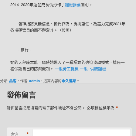
2014–2020年運營成長情形作了
體檢推薦
闡明。
包神指將果斷信念、擔負作為，勇挑重任，為盡力完成2021年
各項運營目的而不懈奮斗。（段勇）
· 推行 ·
她的天秤座本能，驅使她進入了一種極端的強迫協調模式，這是一
種保護自己的防禦機制。
一般勞工健檢
一般+供膳體檢
分類:
品客
，作者:
admin
。這篇內容的
永久連結
。
發佈留言
*
發佈留言必須填寫的電子郵件地址不會公開。
必填欄位標示為
*
留言