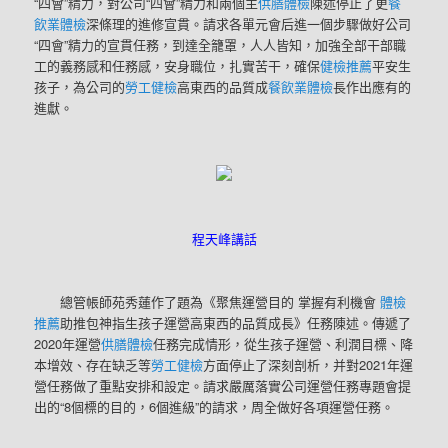
“四會”精力，對公司“四會”精力和兩個主
供膳體檢
陳述停止了更
餐
飲業體檢
深條理的進修宣貫。請求各單元會后進一個步驟做好公司
“四會”精力的宣貫任務，到達全籠罩，人人皆知，加強全部干部職
工的義務感和任務感，安身職位，扎實苦干，確保
健檢推薦
平安生
孩子，為公司的
勞工健檢
高東西的品質成
餐飲業體檢
長作出應有的
進獻。
程天峰講話
總管帳師苑秀蓮作了題為《聚焦運營目的 掌握有利機會
體檢
推薦
助推包神指生孩子運營高東西的品質成長》任務陳述。傳遞了
2020年運營
供膳體檢
任務完成情形，從生孩子運營、利潤目標、降
本增效、存在缺乏等
勞工健檢
方面停止了深刻剖析，并對2021年運
營任務做了重點安排和設定。請求嚴厲落實公司運營任務專題會提
出的“8個標的目的，6個進級”的請求，周全做好各項運營任務。