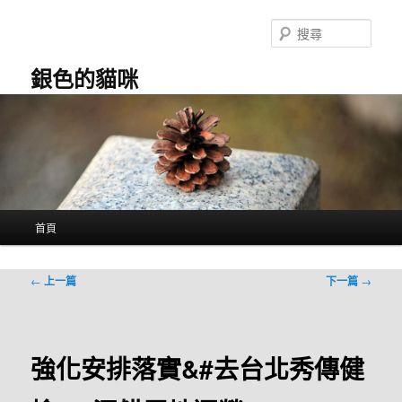
跳
至
搜
主
尋
要
銀色的貓咪
內
容
主
首頁
要
選
單
文
←
上一篇
下一篇
→
章
導
覽
強化安排落實&#去台北秀傳健