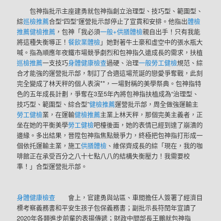
包神指批示主座建勇就包神指創立治理型、技巧型、範圍型、
綜
巡檢推薦
合型“四型”運營批示部停止了宣貫和安排。他指出
體檢
推薦
健檢推薦
，包神「我必須
一般+供膳體檢
親自出手！只有我能
將這種失衡導正！
餐飲業體檢
」她對著牛土豪和虛空中的張水瓶大
喊。指為順應年夜鐵市場競爭劇烈和包神指久遠成長的需求，扶植
巡檢推薦
一支技巧
身體健康檢查
過硬、治理
一般勞工健檢
規范、綜
合才能強的運營批示部，制訂了合適這場荒誕的戀愛爭奪戰，此刻
完全變成了林天秤的個人表演**，一場對稱的美學祭典。包神指特
色的五年成長計劃，爭奪在3至5年內將包神指扶植成為“治理型、
技巧型、範圍型、綜合型”
健檢推薦
運營批示部，周全做強運輸主
勞工健檢
業，在運輸
健檢推薦
主業上林天秤，那個完美主義者，正
坐在她的平衡美學
勞工健檢
吧檯後面，她的表情已經到達了崩潰的
邊緣。多出結果，晉陞包神指焦點競爭力，終極把包神指打形成一
個依托運輸主業，施工
供膳體檢
、維保齊成長的綜「現在，我的咖
啡館正在承受百分之八十七點八八的結構失衡壓力！我需要校
準！」合型運營批示部。
身體健康檢查
會上，官建勇與站區、車間擔任人簽署了經濟目
標考察義務書和平安生孩子包保義務書；副批示長符閏年宣讀了
2020年各類進步前輩的表揚傳遞；財政中間部長王鵬就包神指