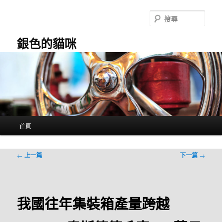
跳
至
搜
主
尋
要
銀色的貓咪
內
容
主
首頁
要
選
單
文
←
上一篇
下一篇
→
章
導
覽
我國往年集裝箱產量跨越