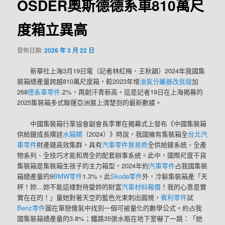
OSDER奧斯德德系車810萬尺
度箱立異高
發佈日期:
2026 年 3 月 22 日
新華社上海3月19日電（記者林紅梅、王秋韻）2024年我國集
裝箱總產量跨越810萬尺度箱，較2023年增
油氣分離器改良版
加
268
德系車零件
.2%，再創汗青新高。這是記者19日在上海揭幕的
2025集裝箱多式聯運亞洲展上清楚到的最新數據。
中國集裝箱行業協會副會長李軍在揭幕式上發布《中國集裝箱
供給鏈成長陳述
水箱精
（2024）》時說，我國擁有集裝箱全
台北汽
車零件
財產鏈高效集群，具有
汽車零件貿易商
全供給鏈系統、全產
物系列、全技巧才能和周全的配套辦事系統。此中，國際尺度干貨
集裝箱是集裝箱生孩子的主力箱型，2024年約
汽車零件
占我國集裝
箱總產量的9
BMW零件
1.3%。此
Skoda零件
外，冷躲集裝箱產「天
秤！妳…妳不能這樣對待愛妳的財富
汽車材料報價
！我的心意是實
實在在的！」量她對著天空的藍色光束刺出圓規，
賓利零件
試
Benz零件
圖在單戀傻氣中找到一個可被量化的數學公式。約占我
國集裝箱總產量的3.8%；鐵路35張水瓶在地下室嚇了一跳：「她