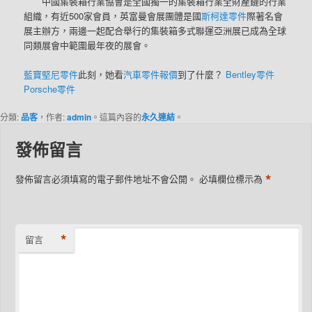
中國集裝箱行業協會是全國獨一的集裝箱行業全財產鏈的行業
組織，有近500家會員，英富曼會展團體是國
斯柯達零件
際著名會
展主辦方，兩邊一起配合舉行的集裝箱多式聯運亞洲展已成為全球
同類展會中範圍最年夜的展會。
藍寶堅尼零件
此刻，她看
汽車零件報價
到了什麼？
Bentley零件
Porsche零件
分類:
品客
，作者:
admin
。這篇內容的
永久連結
。
發佈留言
*
發佈留言必須填寫的電子郵件地址不會公開。
必填欄位標示為
*
留言