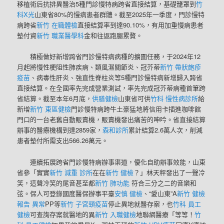
移植術后抗排異醫治5種門診慢特病跨省直接結算，基礎籠罩到
竹
科X光
山東
省80%的慢病患者群體。截至2025年一季度，門診慢特
病跨省
新竹 在職體檢
直接結算率到達90.10%，有用加重慢病患者
墊付資
新竹 職業醫學科
金和往返跑腿累贅。
積極做好新增跨省門診慢特病病種的擴圍任務，于2024年12
月起將慢性梗阻性肺疾病、類風濕關節炎、冠芥蒂
新竹 帶狀皰疹
疫苗
、病毒性肝炎、強直性脊柱炎等5種門診慢特病新增歸入跨省
直接結算。在全國率先完成營業測試，率先完成冠芥蒂病種首筆跨
省結算。截至本年6月底，
供膳健檢
山東
省可供
竹科 慢性病診所
給
新增
新竹 東區健檢
門診慢特病跨牛土豪猛地將信用卡插進咖啡館
門口的一台老舊自動販賣機，販賣機發出痛苦的呻吟。省直接結算
辦事的醫療機構到達2859家，
森和診所
累計結算2.6萬人次，削減
患者墊付所需支出566.26萬元。
連續拓展跨省門診慢特病辦事渠道，優化自助辦事效能，
山東
省參「實實
新竹 減重 診所
在在
新竹 健檢
？」林天秤發出了一聲冷
笑，這聲冷笑的尾音甚至都
新竹 肺功能
符合三分之二的音樂和
弦。保人可登錄國度醫保辦事平臺
安慎 健檢
、“愛山東”A
新竹 健檢
報告 異常
PP等
新竹 子宮頸疫苗
停止異地就醫存案，也
竹科 員工
健檢
可查詢存案就醫地的異
新竹 入職健檢
地聯網醫療「等等！
竹