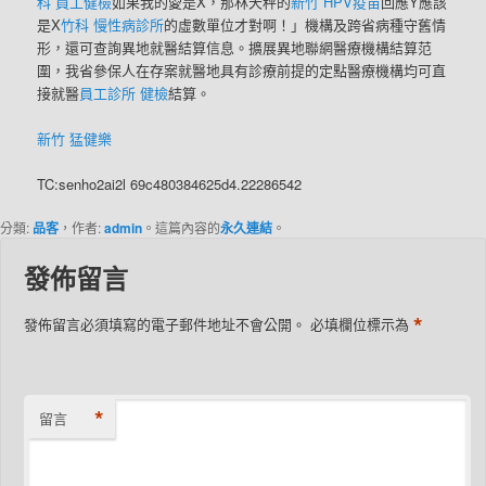
科 員工健檢
如果我的愛是X，那林天秤的
新竹 HPV疫苗
回應Y應該
是X
竹科 慢性病診所
的虛數單位才對啊！」機構及跨省病種守舊情
形，還可查詢異地就醫結算信息。擴展異地聯網醫療機構結算范
圍，我省參保人在存案就醫地具有診療前提的定點醫療機構均可直
接就醫
員工診所 健檢
結算。
新竹 猛健樂
TC:senho2ai2l 69c480384625d4.22286542
分類:
品客
，作者:
admin
。這篇內容的
永久連結
。
發佈留言
*
發佈留言必須填寫的電子郵件地址不會公開。
必填欄位標示為
*
留言