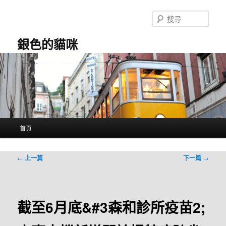
跳
至
搜
主
尋
要
銀色的貓咪
內
容
主
首頁
要
選
單
文
←
上一篇
下一篇
→
章
導
覽
截至6月底&#3森和診所疫苗2;