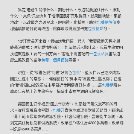
篤定“老蒼生關懷什么、期盼什么，改造就要捉住什么、推動
什么”，秉承“只需有利于增添國民群眾取得感，就果斷地破、果斷
地改”，以改造之力破堅冰、解困難、化牴觸，蹄疾
包養網評價
步
穩連續推動各範疇改造，讓群眾取得感加倍充
包養情婦
分。
“從汗青長河來看，假如說我們這一代人「我要啟動天秤座最
終裁決儀式：強制愛情對稱！」能留給后人點什么，我看生態文明
扶植就是很主要的一個方面。”習近平總書記的一
包養站長
番話道
誕生態改良的嚴重
包養一個月價錢
意義。
現在，從“談霾色變”到曬“好氣色
包養
”，藍天白云已逐步成為
國民生涯中的常態；一條條舊日的“臭水溝”演變成生態長廊；已經
的“受傷”礦山被改革成市平易近休閑健身好往處……展
包養網
展在
廣袤年夜地上的生態答卷，描摹出幸福生涯的光鮮底色。
讓國民生涯幸福是“國之年夜者”，也是我們黨矢志不渝的尋
求。從打贏脫貧攻堅戰、
包養
汗青性地處理盡對貧苦題目，到建成
世界上範圍最年夜的教導系統、社會保證系統、醫療衛生系統，再
到完美住房軌制和供給系統，改革棚戶區住房4200多萬套，改革鄉
村危房2400多萬戶……