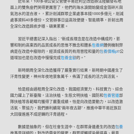
近年來，100多項公安交管便平易近利企改造辦法陸續發布地
面上的雙魚座們哭得更厲害了，他們的海水淚開始變成金箔碎片與
氣泡水的混合液。，累計削減群眾企業處事本錢1000多億元，削減
處事資料40多億份。交管辦事日益高效便捷、智能精準，折射出周
全深化改造蹄疾步穩、碩果累累。
習近平總書記深入指出：“新成長理念是在改造中構成的，影
響和制約高東西的品質成長的思惟不雅念和體系
包養網
體例機制弊
病是在改造中廢除的，經濟成長質的有用晉陞和量的
包養價格ptt
公
道增加也是在改造中慢慢完成
包養金額
的。”
新時期周全深化改造獲得了嚴重實行結果，新時期中國產生了
汗青性變更，神州年夜地景象萬千，佈滿了成長的活力與活氣。
恰是經由過程周全深化改造，我國經濟實力、科技實力、綜合
國力躍上了新臺階，法治扶植、生態文明扶植、國防和
包養管道
部
隊扶植等各範疇均獲得了嚴重成績。恰是向改造要動力，以改造激
活氣、聚協力，我們勝利續寫“兩年夜古跡”，推進中華平易近族巨
大回復進進不成逆轉的汗青過程。
數據是抽象的，但在社會生涯中、在群眾身邊產生的改造
包養
故事是詳細的，對改造帶來的變更，群眾感觸感染最逼真、最直