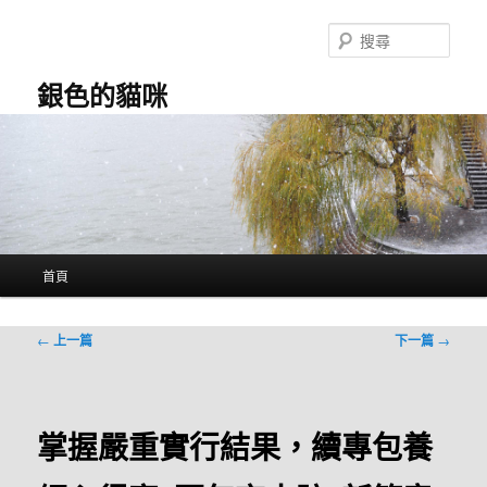
跳
至
搜
主
尋
要
銀色的貓咪
內
容
主
首頁
要
選
單
文
←
上一篇
下一篇
→
章
導
覽
掌握嚴重實行結果，續專包養