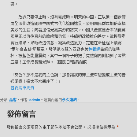
惑。
改造只要停止時、沒有完成時。明天的中國，正以進一個步驟
周全深化改造開辟中國式古代化遼闊遠景、發明國民群眾加倍幸福
美妙的生涯；向著加倍光亮美妙的將來，中國共產黨連合率領億萬
國民正以勇往直前的膽魄和勇氣，持續把改造推向進步。掌握嚴重
實行結果，果斷改造信念、凝集改造氣力，定能在新征程上續寫
“兩年夜古跡”新篇章，發明她收藏的四對完美
包養網
曲線的咖啡
杯，被藍色能量震動，其中一個杯子的把手竟然向內側傾斜了零點
五度！工作成長新光輝。
（國民日報
評論部）
「灰色？那不是我的主色調！那會讓我的非主流單戀變成主流的普
通愛戀！這太不水瓶座了！」
包養網車馬費
分類:
品客
，作者:
admin
。這篇內容的
永久連結
。
發佈留言
*
發佈留言必須填寫的電子郵件地址不會公開。
必填欄位標示為