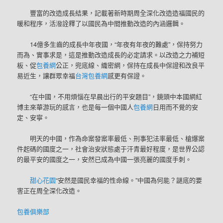
豐富的改造成長結果，記載著新時期周全深化改造造福國民的
暖和程序，活潑詮釋了以國民為中間推動改造的內涵邏輯。
14億多生齒的成長中年夜國，“年夜有年夜的難處”，保持努力
而為、實事求是，這是推動改造成長的必定請求。以改造之力補短
板、促
包養網
公正，兜底線、織密網，保持在成長中保證和改良平
易近生，讓群眾幸福
台灣包養網
感更有保證。
“在中國，不用煩惱在早晨出行的平安題目”，鏡頭中本國網紅
博主來華游玩的感言，也是每一個中國人
包養網
日用而不覺的安
定、安寧。
明天的中國，作為命案發案率最低、刑事犯法率最低、槍爆案
件起碼的國度之一，社會治安狀態處于汗青最好程度，是世界公認
的最平安的國度之一，安然已成為中國一張亮麗的國度手刺。
甜心花園
“安然是國民幸福的性命線。”中國為何能？謎底的要
害正在周全深化改造。
包養俱樂部