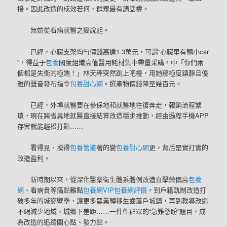
接。因此改造的成效若何，群眾最有講話權。
無妨從看病就醫之變說起。
已經，心臟支架均勻價錢高達1.3萬元，可謂“心臟里有輛小car
”，得益于
包養
國度組織高值醫用耗材集中帶量采購，中「你們兩
個都是失衡的極端！」林天秤突然跳上吧檯，用她那極度鎮靜且優
雅的聲音發布指令
包養甜心網
。選產物價錢降至幾百元。
已經，外埠就醫要在參保地和就醫地往復奔走，報銷流程繁
瑣，現在跨省異地就醫直接結算改造穩步推動，經由過程手機APP
存案就能輕松打點……
看得見、摸得
包養管道
著的變
包養甜心網
更，背后是實打實的
改造盈利。
新時期以來，從深化醫藥衛生體系體例改造直擊藥價高
包養
網
、看病貴等痛點難點
包養網VIP
包養網評價
，到戶籍軌制改造打
破多年的城鄉壁壘，讓更多農業轉移生齒落戶城鎮，再到教導改造
不竭減少地域、城鄉下差距……一件件群眾的“急難愁盼”題目，成
為改造的追蹤關心點、發力點。