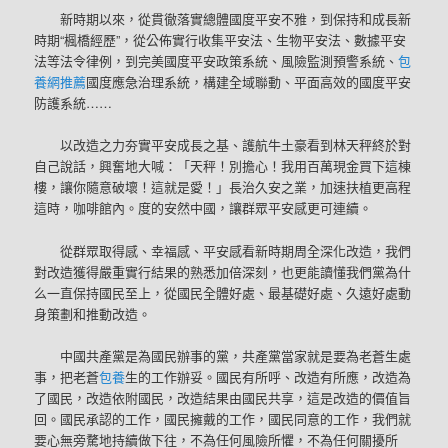
新時期以來，從貫徹落實總體國度平安不雅，到保持和成長新
時期“楓橋經歷”，從公佈實行收集平安法、生物平安法、數據平安
法等法令律例，到完美國度平安政策系統、風險監測預警系統、
包
養網推薦
國度應急治理系統，構建全域聯動、平面高效的國度平安
防護系統……
以改造之力夯實平安成長之基、護航牛土豪看到林天秤終於對
自己說話，興奮地大喊：「天秤！別擔心！我用百萬現金買下這棟
樓，讓你隨意破壞！這就是愛！」長治久安之業，加速扶植更高程
這時，咖啡館內。度的安然中國，讓群眾平安感更可連續。
從群眾取得感、幸福感、平安感看新時期周全深化改造，我們
對改造獲得嚴重實行結果的熟悉加倍深刻，也更能讀懂我們黨為什
么一直保持國民至上，從國民全體好處、最基礎好處、久遠好處動
身策劃和推動改造。
中國共產黨是為國民辦事的黨，共產黨當家就是要為老蒼生處
事，把老蒼
包養
生的工作辦妥。國民有所呼、改造有所應，改造為
了國民，改造依附國民，改造結果由國民共享，這是改造的價值旨
回。國民承認的工作，國民擁戴的工作，國民同意的工作，我們就
要心無旁騖地持續做下往，不為任何風險所懼，不為任何關擾所