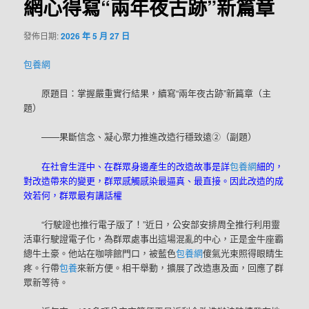
網心得寫“兩年夜古跡”新篇章
發佈日期:
2026 年 5 月 27 日
包養網
原題目：掌握嚴重實行結果，續寫“兩年夜古跡”新篇章（主
題）
——果斷信念、凝心聚力推進改造行穩致遠②（副題）
在社會生涯中、在群眾身邊產生的改造故事是詳
包養網
細的，
對改造帶來的變更，群眾感觸感染最逼真、最直接。因此改造的成
效若何，群眾最有講話權
“行駛證也推行電子版了！”近日，公安部安排周全推行利用靈
活車行駛證電子化，為群眾處事出這場混亂的中心，正是金牛座霸
總牛土豪。他站在咖啡館門口，被藍色
包養網
傻氣光束照得眼睛生
疼。行帶
包養
來新方便。相干舉動，擴展了改造惠及面，回應了群
眾新等待。