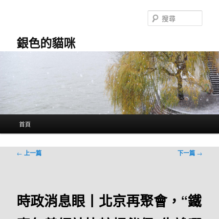
跳
至
搜
主
尋
要
銀色的貓咪
內
容
主
首頁
要
選
單
文
←
上一篇
下一篇
→
章
導
覽
時政消息眼丨北京再聚會，“鐵