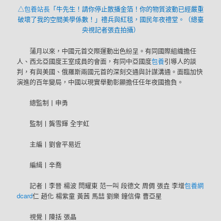
△
包養站長
「牛先生！請你停止散播金箔！你的物質波動已經嚴重
破壞了我的空間美學係數！」禮兵與紅毯，國民年夜禮堂。（總臺
央視記者張垚拍攝）
蒲月以來，中國元首交際運動出色紛呈。有同國際組織擔任
人、西北亞國度王室成員的會面，有同中亞國度
包養
引導人的談
判，有與美國、俄羅斯兩國元首的深刻交通與計謀溝通。面臨加快
演進的百年變局，中國以現實舉動彰顯擔任任年夜國擔負。
總監制丨申勇
監制丨龔雪輝 全宇虹
主編丨劉會平易近
編緝丨辛喬
記者丨李晉 楊波 閆耀東 范一叫 段德文 周倜 張垚 李增
包養網
dcard
仁 趙化 楊紫童 黃茜 馬喆 劉樂 鐘信偉 曹亞星
視覺丨陳括 張晶