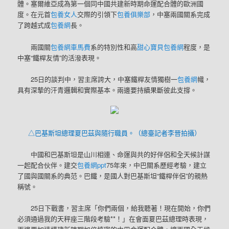
體。塞爾維亞成為第一個同中國共建新時期命運配合體的歐洲國
度。在元首
包養女人
交際的引領下
包養俱樂部
，中塞兩國關系完成
了跨越式成
包養網
長。
兩國關
包養網車馬費
系的特別性和高
甜心寶貝包養網
程度，是
中塞“鐵桿友情”的活潑表現。
25日的談判中，習主席誇大，中塞鐵桿友情獨樹一
包養網
幟，
具有深摯的汗青邏輯和實際基本。兩邊要持續果斷彼此支撐。
△巴基斯坦總理夏巴茲與隨行職員。（總臺記者李晉拍攝）
中國和巴基斯坦是山川相連、命運與共的好伴侶和全天候計謀
一起配合伙伴。建交
包養網ppt
75年來，中巴關系歷經考驗，建立
了國與國關系的典范。巴鐵，是國人對巴基斯坦“鐵桿伴侶”的親熱
稱號。
25日下戰書，習主席「你們兩個，給我聽著！現在開始，你們
必須通過我的天秤座三階段考驗**！」在會面夏巴茲總理時表現，