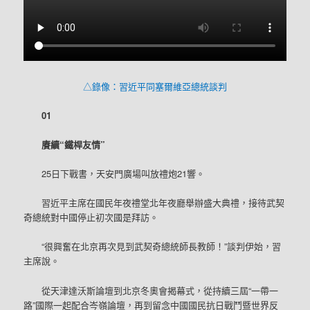
△錄像：習近平同塞爾維亞總統談判
01
賡續“鐵桿友情”
25日下戰書，天安門廣場叫放禮炮21響。
習近平主席在國民年夜禮堂北年夜廳舉辦盛大典禮，接待武契
奇總統對中國停止初次國是拜訪。
“很興奮在北京再次見到武契奇總統師長教師！”談判伊始，習
主席說。
從天津達沃斯論壇到北京冬奧會揭幕式，從持續三屆“一帶一
路”國際一起配合岑嶺論壇，再到留念中國國民抗日戰鬥暨世界反