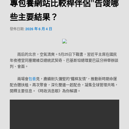
專包養網站比較桿伴侶”告竣哪
些主要結果？
發佈日期:
2026 年 6 月 4 日
雨后的北京，空氣清爽。5月25日下戰書，習近平主席在國民
年夜禮堂同塞爾維亞總統武契奇、巴基斯坦總理夏巴茲分辨舉辦談
判、會面。
兩場會
包養
見，賡續耐久彌堅的“鐵桿友情”，推動新時期命運
配合體扶植。再次聚會，深化雙邊一起配合，凝集全球管理共鳴，
開釋主要信息。《時政消息眼》為你解讀。