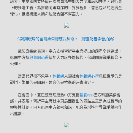
誇大，中塞兩國要持續在國際事務中加大力度和諧和共同，踐行真
正的多邊主義，為推動同等有序的世界多極化、普惠包涵的經濟全
球化，推進構建人類命運配合體不懈盡力。
△談判現場的塞爾維亞總統武契奇。（總臺記者李晉拍攝）
武契奇總統表現，塞方支撐習近平主席提出的嚴重全球建議，
愿同中方持
包養網心得
續加大力度多邊協作，保護國際戰爭和公正
公理。
當當代界很不承平，
包養網
人類社會
包養網心得
見臨戰爭仍是
戰鬥、繁華仍是闌珊、連合仍是抗衡的汗青決定。
在會面中，夏巴茲總理感激中方支撐
包養app
巴方斡旋美伊會
談，并表現，習近平主席就中東局面提出的四點主意是完成戰爭的
領導性計劃。巴方愿同中方親密和諧，配合為增進世界戰爭穩固作
出進獻。