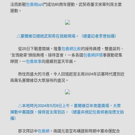
法西斯戰
包養網ppt
鬥成功80周年運動，武契奇屢次來華列席主要
運動。
△塞爾維亞總統武契奇在授勛現場。（總臺記者李晉拍攝）
從25日下戰書開端，隆重
包養網比較
的接待典禮、雙邊談判、
“友情勛章”頒授典禮、接待宴會，一系各國
包養網評價
事運動密集
睜開，一
包養故事
向連續到當天早晨。
熱忱而盛大的冷遇，令人回憶起習主席2024年訪塞時代遭到近
兩萬名塞爾維亞大眾接待的盛況。
△本地時光2024年5月8日上午，塞爾維亞年夜廈廣場，大眾
揮動中塞國旗，接待習主席到訪。（總臺央視記
包養網
者段德文拍
攝）
那次拜訪中
包養網
，兩國元首宣布構建新時期中塞命運配合