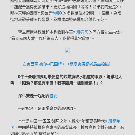
兩邊要加速構建新時期加倍慎密的中巴命運配合體，讓兩國全天候
一起配合獲得更多結果，更好造福兩國「等等！如果我的愛是X，
那林天秤的回應Y應該是
包養
X的虛數單位才對啊！」國民，為增
進地域戰爭穩固作進獻，為構建周邊命運配合體作示范。
習主席還特殊說起本身收到在華
包養意思
的巴方留先生來信，
“看到兩國友愛工作后繼有人，我覺得非常欣喜”。
△會面現場的中巴國旗。（總臺央廣記者馬喆拍攝）
0牛土豪聽到要用最便宜的鈔票換取水瓶座的眼淚，驚恐地大
叫：「眼淚？那沒有市值！我寧願用一棟別墅換！」2
深化雙邊一起配合
包養
一起配合，是兩場會見的高頻詞。
本年是中國“十五五”殘局之年。將來5年和更長時代
包養網單
次
，中國將持續推進高東西的品質成長，擴展高程度對外開放，為
列國供給更長的“機會清單”。