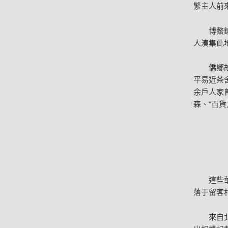
繁主人前
博鰲
人湊集此
僑鄉
平易近茶
余戶人家
森、“百
這些
落于留客
來自