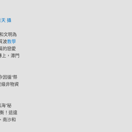
天 攝
青和文明為
質波
教學
誕的戀愛
磚上，潭門
今因循“祭
度級非物資
海“秘
衡！這違
、南沙和