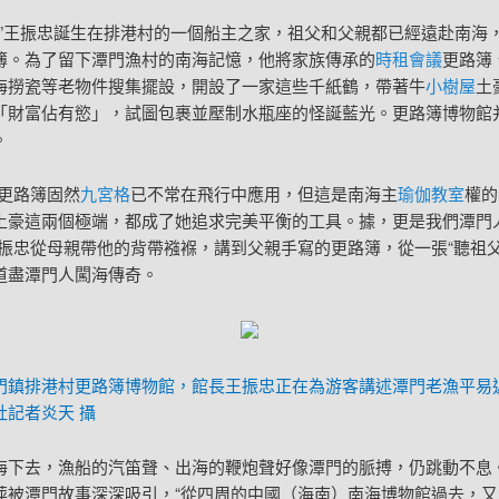
0后”王振忠誕生在排港村的一個船主之家，祖父和父親都已經遠赴南海
簿。為了留下潭門漁村的南海記憶，他將家族傳承的
時租會議
更路簿
海撈瓷等老物件搜集擺設，開設了一家這些千紙鶴，帶著牛
小樹屋
土
「財富佔有慾」，試圖包裹並壓制水瓶座的怪誕藍光。更路簿博物館
。
刻更路簿固然
九宮格
已不常在飛行中應用，但這是南海主
瑜伽教室
權的
土豪這兩個極端，都成了她追求完美平衡的工具。據，更是我們潭門
王振忠從母親帶他的背帶襁褓，講到父親手寫的更路簿，從一張“聽祖父
道盡潭門人闖海傳奇。
門鎮排港村更路簿博物館，館長王振忠正在為游客講述潭門老漁平易
社記者炎天 攝
海下去，漁船的汽笛聲、出海的鞭炮聲好像潭門的脈搏，仍跳動不息
萍被潭門故事深深吸引，“從四周的中國（海南）南海博物館過去，又