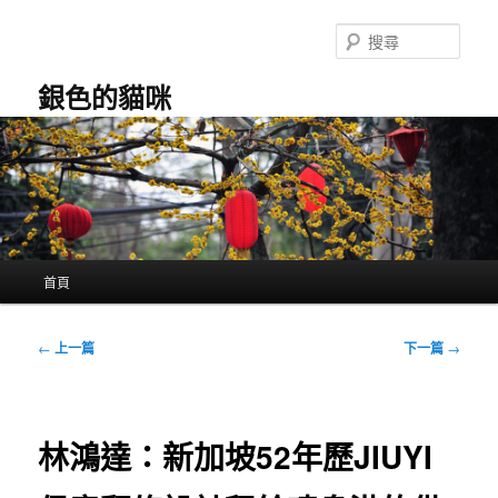
跳
至
搜
主
尋
要
銀色的貓咪
內
容
主
首頁
要
選
單
文
←
上一篇
下一篇
→
章
導
覽
林鴻達：新加坡52年歷JIUYI