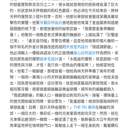
的戀愛運勢跌至百分之二十，張水瓶就發現他的廚房裡長滿了巨大
的、形狀是林天秤側臉的粉紅色蘑菇。他必須在今天結束前，將林
天秤的運勢至少提升到零。否則，他那份單戀就會變成某種具備攻
擊性的實體。他緊
牙醫診所設計
張地跑進他堆滿了星座圖表和過期
甜甜圈的地下室，那裡放著他的秘密武器。「我需要星象學輔助
儀！」他衝到一個像是老式彈珠臺的機器前，上面貼滿了「巨蟹座
已哭」、「處女座勿碰」等警告標籤。這是他用廢棄的唱片機和一
個不知名的外星計算器改造而成的
天母室內設計
「情感調節器」。
他必須輸入一種極具感染力的正面情緒
身心診所設計
作為燃料，來
抵抗那負面的運勢
退休宅設計
波。「水瓶座的優勢，就是超脫一切
的理性與冷靜…才怪！我只有一腔熱血的傻氣啊！」他絕望地低
吼。他看了一眼腳邊。那裡放著一個他為林天秤準備了兩年的禮
物：一個用一萬塊小小的天秤座黃銅齒輪組成的音樂盒。他從未送
出，因為害怕被拒絕。這份害怕，就是純度最高的單戀情感。張水
瓶咬緊牙關，將那個黃銅齒輪音樂盒砸爛，將所有的齒輪都倒入
「情感調節器」的輸入口。機器發出刺耳的尖叫，接著，彈珠臺上
的燈光開始瘋狂閃爍，發出警告。「能量超載！檢測到極致純粹的
單戀能量！目標：提升天秤座運勢！」
THE R3 寓所
在機器的頂
部，一個巨大的、像彩虹一樣的光束筆直地射向天空。然而，就在
光束衝出屋頂的一瞬間，一輛塗滿了金色、裝飾著巨大公牛角的悍
馬車猛地停在咖啡館門口。駕駛座上走下一個全身肌肉、戴著鑽石