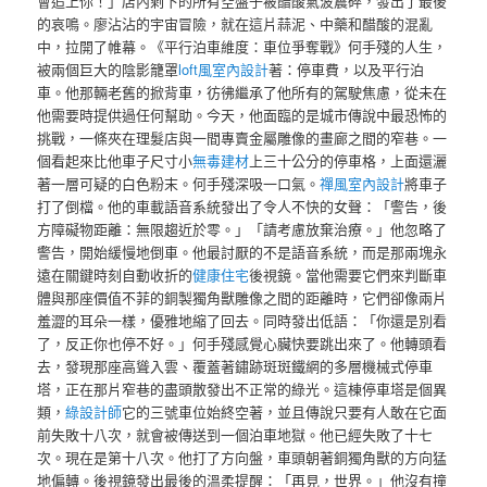
會追上你！」店內剩下的所有空盤子被醋酸氣波震碎，發出了最後
的哀鳴。廖沾沾的宇宙冒險，就在這片蒜泥、中藥和醋酸的混亂
中，拉開了帷幕。《平行泊車維度：車位爭奪戰》何手殘的人生，
被兩個巨大的陰影籠罩
loft風室內設計
著：停車費，以及平行泊
車。他那輛老舊的掀背車，彷彿繼承了他所有的駕駛焦慮，從未在
他需要時提供過任何幫助。今天，他面臨的是城市傳說中最恐怖的
挑戰，一條夾在理髮店與一間專賣金屬雕像的畫廊之間的窄巷。一
個看起來比他車子尺寸小
無毒建材
上三十公分的停車格，上面還灑
著一層可疑的白色粉末。何手殘深吸一口氣。
禪風室內設計
將車子
打了倒檔。他的車載語音系統發出了令人不快的女聲：「警告，後
方障礙物距離：無限趨近於零。」「請考慮放棄治療。」他忽略了
警告，開始緩慢地倒車。他最討厭的不是語音系統，而是那兩塊永
遠在關鍵時刻自動收折的
健康住宅
後視鏡。當他需要它們來判斷車
體與那座價值不菲的銅製獨角獸雕像之間的距離時，它們卻像兩片
羞澀的耳朵一樣，優雅地縮了回去。同時發出低語：「你還是別看
了，反正你也停不好。」何手殘感覺心臟快要跳出來了。他轉頭看
去，發現那座高聳入雲、覆蓋著鏽跡斑斑鐵網的多層機械式停車
塔，正在那片窄巷的盡頭散發出不正常的綠光。這棟停車塔是個異
類，
綠設計師
它的三號車位始終空著，並且傳說只要有人敢在它面
前失敗十八次，就會被傳送到一個泊車地獄。他已經失敗了十七
次。現在是第十八次。他打了方向盤，車頭朝著銅獨角獸的方向猛
地偏轉。後視鏡發出最後的溫柔提醒：「再見，世界。」他沒有撞