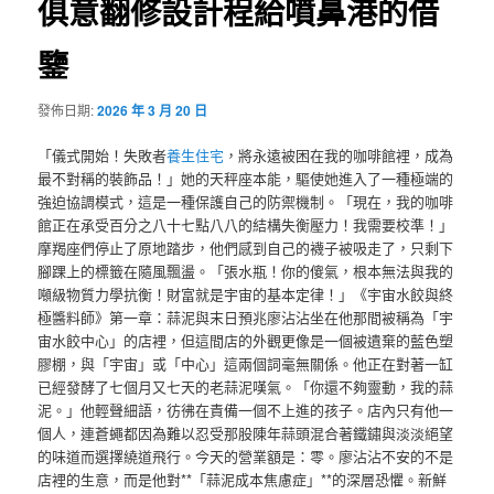
俱意翻修設計程給噴鼻港的借
鑒
發佈日期:
2026 年 3 月 20 日
「儀式開始！失敗者
養生住宅
，將永遠被困在我的咖啡館裡，成為
最不對稱的裝飾品！」她的天秤座本能，驅使她進入了一種極端的
強迫協調模式，這是一種保護自己的防禦機制。「現在，我的咖啡
館正在承受百分之八十七點八八的結構失衡壓力！我需要校準！」
摩羯座們停止了原地踏步，他們感到自己的襪子被吸走了，只剩下
腳踝上的標籤在隨風飄盪。「張水瓶！你的傻氣，根本無法與我的
噸級物質力學抗衡！財富就是宇宙的基本定律！」《宇宙水餃與終
極醬料師》第一章：蒜泥與末日預兆廖沾沾坐在他那間被稱為「宇
宙水餃中心」的店裡，但這間店的外觀更像是一個被遺棄的藍色塑
膠棚，與「宇宙」或「中心」這兩個詞毫無關係。他正在對著一缸
已經發酵了七個月又七天的老蒜泥嘆氣。「你還不夠靈動，我的蒜
泥。」他輕聲細語，彷彿在責備一個不上進的孩子。店內只有他一
個人，連蒼蠅都因為難以忍受那股陳年蒜頭混合著鐵鏽與淡淡絕望
的味道而選擇繞道飛行。今天的營業額是：零。廖沾沾不安的不是
店裡的生意，而是他對**「蒜泥成本焦慮症」**的深層恐懼。新鮮