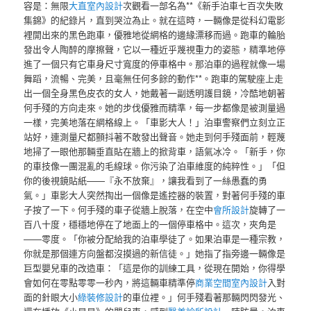
容是：無限
大直室內設計
次觀看一部名為**《新手泊車七百次失敗
集錦》的紀錄片，直到哭泣為止。就在這時，一輛像是從科幻電影
裡開出來的黑色跑車，優雅地從網格的邊緣漂移而過。跑車的輪胎
發出令人陶醉的摩擦聲，它以一種近乎蔑視重力的姿態，精準地停
進了一個只有它車身尺寸寬度的停車格中。那泊車的過程就像一場
舞蹈，流暢、完美，且毫無任何多餘的動作**。跑車的駕駛座上走
出一個全身黑色皮衣的女人，她戴著一副透明護目鏡，冷酷地朝著
何手殘的方向走來。她的步伐優雅而精準，每一步都像是被測量過
一樣，完美地落在網格線上。「車影大人！」泊車警察們立刻立正
站好，連測量尺都顫抖著不敢發出聲音。她走到何手殘面前，輕蔑
地掃了一眼他那輛垂直貼在牆上的掀背車，語氣冰冷。「新手，你
的車技像一團混亂的毛線球。你污染了泊車維度的純粹性。」「但
你的後視鏡貼紙——『永不放棄』，讓我看到了一絲愚蠢的勇
氣。」車影大人突然掏出一個像是遙控器的裝置，對著何手殘的車
子按了一下。何手殘的車子從牆上脫落，在空中
會所設計
旋轉了一
百八十度，穩穩地停在了地面上的一個停車格中。這次，夾角是
——零度。「你被分配給我的泊車學徒了。如果泊車是一種宗教，
你就是那個連方向盤都沒摸過的新信徒。」她指了指旁邊一輛像是
巨型嬰兒車的改造車：「這是你的訓練工具，從現在開始，你得學
會如何在零點零零一秒內，將這輛車精準停
商業空間室內設計
入對
面的針眼大小
綠裝修設計
的車位裡。」何手殘看著那輛閃閃發光、