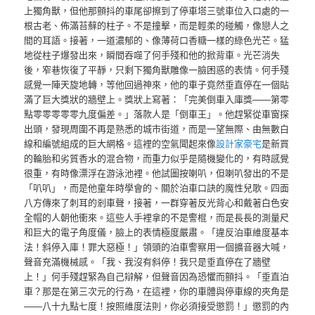
上獨角獸，但他那顫抖的車尾卻擦到了停車塔三號車位入口處的一
根古老、佈滿苔蘚的柱子。不是撞擊，而是輕柔的碰觸，像戀人之
間的耳語。接著，一道濃郁的、像薄荷口香糖一樣的綠色光芒。猛
地從柱子爆發出來，瞬間吞噬了何手殘和他的掀背車。光芒消失
後，窄巷恢復了平靜，只剩下獨角獸雕像一臉困惑的表情。何手殘
感覺一陣天旋地轉，等他回過神來，他的車子竟然垂直停在一個貼
滿了巨大獎狀的牆壁上。獎狀上寫著：「完美倒車入庫獎——第零
點零零零零零九度偏差。」落款人是「倒車王」。他趕緊從車窗探
出頭，發現周圍不再是熟悉的城市街道，而是一望無際、由無數白
線和編號組成的巨大網格。這裡的空氣聞起來像
設計家豪宅
是新買
的輪胎和劣質香水的混合物，而重力似乎是隨機變化的，有時感覺
很重，有時像漂浮在游泳池裡。他試圖按喇叭，但喇叭發出的不是
「叭叭」，而是他童年時學會的、關於泊車口訣的魔性兒歌。四面
八方傳來了刺耳的剎車聲，接著，一群穿著反光背心和戴著白色安
全帽的人朝他衝來。這些人手裡拿的不是警棍，而是長長的測量尺
和巨大的電子角度儀，臉上的表情極度嚴肅。「違反泊車維度基本
法！斜停入庫！罪大惡極！」領頭的泊車警察用一個擴音器大喊，
聲音充滿機械感。「我、我沒有斜停！我只是垂直停在了牆壁
上！」何手殘趕緊為自己辯解，但聲音因為恐懼而顫抖。「垂直泊
車？那是在第三次元的行為，在這裡，你的車體與停車線的夾角是
——八十九點七度！按照維度法則，你必須接受懲罰！」懲罰的內