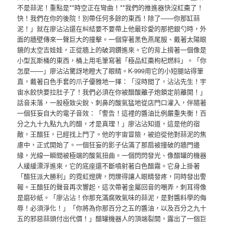
不是蒜泥！重點是**時空正在彎曲！**我們的推進器快沒紅棗了！
快！我們在你的後院！別帶任何多餘的東西！除了——你那缸蒜
泥！」就在廖沾沾還在糾結要不要帶上他最珍愛的那把銀勺時，外
面的牆壁傳來一聲巨大的撞擊。一個穿著黑色燕尾服、戴著太陽眼
鏡的太空吉娃娃，正從牆上的破洞鑽進來。它的背上揹著一個像是
小型瓦斯桶的東西，桶上用毛筆寫著「極品紅棗枸杞燃料」。「你
怎麼——」廖沾沾驚訝地瞪大了眼睛。K-999用它的小短腿站得筆
直，戴著白色手套的爪子優雅地一揮：「沒時間了，沾沾先生！宇
宙水餃快要拉肚子了！我們必須在你被醋酸離子炮鎖定前離開！」
話音未落，一股極致尖銳、刺鼻的酸氣猛地從店門口灌入，伴隨著
一個狂妄自大的電子音效：「警告！這裡的醬油比例嚴重失衡！百
分之九十九點九九的醋，才是真理！」廖沾沾知道，這是他的宿
敵，王醋狂，已經找上門了。他的宇宙冒險，被迫從他對蒜泥的焦
慮中，正式開始了。一個狂妄的影子佔滿了那扇被撞破的牆門邊
緣，光線一瞬間被極端的酸氣扭曲。一個閃閃發光、像醋罐的機器
人緩緩漂浮進來，它的底座還不斷噴射著白色醋霧。它身上掛著
「醋狂派大勝利」的霓虹燈牌，閃爍得讓人眼睛發疼，同時發出警
報。王醋狂的聲音再次響起，這次帶著金屬回音的嘲弄，刺耳得像
是磨砂紙。「廖沾沾！你那充滿腐敗氣味的蒜泥，是對醬料學的侮
辱！必須淨化！」「你將為你那百分之五的醬油，以及百分之九十
五的邪惡蒜頭付出代價！」醋罐機器人的頂端裂開，露出了一個巨