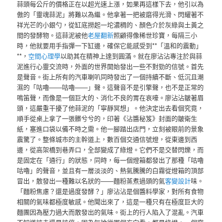
蒜頭每公斤的價格正在以超光速上漲，如果再這樣下去，他引以為
傲的「靈魂蒜泥」將難以為繼。他拿著一把被磨得光滑、閃耀著不
祥光芒的小銀勺，從缸底撈起一坨濃稠的、顏色介於灰綠與土黃之
間的發酵物。這蒜泥被他
老屋翻新
照顧得像稀世珍寶，每隔三小
時，他就要用手指彈一下缸邊，確保它能感受到**「溫和的震動」
**，
空間心理學
以助其在精神上達到圓滿。就在廖沾沾專注於與蒜
泥進行心靈交流時，外面的世界開始發出一些不對勁的信號。首先
是聲音。街上所有的汽車喇叭同時發出了一個持續不斷、低沉且潮
濕的「咕嚕——咕嚕——」聲。這聲音不是引擎聲，也不是正常的
鳴笛聲，而像是一個巨大的、消化不良的胃在哀嚎。廖沾沾皺著眉
頭，這嚴重干擾了他蒜泥的「寧靜冥想」。他決定出去看個究竟，
順手從桌上拿了一張髒兮兮的，印著《沾醬秘笈》封面的皺衛生
紙，塞進口袋以備不時之需。他一腳踏出店門，立刻被眼前的景象
震驚了。整條城市的主幹道上，數百個交通信號燈，從東邊到西
邊，從高架橋到巷弄口，全部變成了綠燈。它們不是交替閃爍，而
是固定在「通行」的狀態，同時，每一個燈箱都發出了那種「咕嚕
咕嚕」的聲音，並且有一層淡淡的、熱氣騰騰的白霧從燈箱的頂部
冒出，散發出一種難以名狀的——麵粉蒸煮過頭的氣
客變設計
味。
「麵粉焦慮？還是過度發酵？」廖沾沾是個醬料學家，對所有食物
相關的氣味都極度敏感。他聞出來了，這是一種只有在極度巨大的
麵團因為壓力過大而散發出的氣味。街上的行人陷入了混亂。汽車