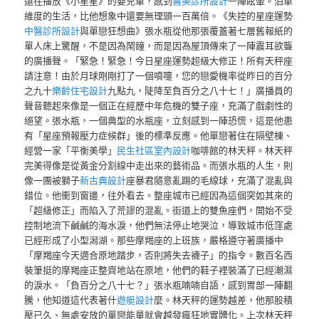
還在播放《小星星》的嬰兒車，感到
醫美診所設計
一陣眩暈。泊車
維度的生活，比他想象中還要無理頭一百萬倍。《失控的星座運勢
中醫診所設計
與單戀狂想曲》張水瓶從他那張覆蓋著七層舊報紙的
單人床上驚醒，不是因為鬧鐘，而是因為屋頂傳來了一陣震耳欲聾
的廣播聲。「緊急！緊急！今日星座運勢超級大修正！所有天秤座
請注意！由於月球剛剛打了一個噴嚏，您的戀愛機率從昨日的百分
之九十
樂齡住宅設計
九點九，陡降至負百分之八十七！」廣播員的
聲音聽起來像是一個正在經歷中年危機的雙子座，充滿了戲劇性的
絕望。張水瓶，一個典型的水瓶座，立刻感到一陣恐慌，這是他患
有「星座預報壓力症候群」後的標準反應。他單戀著住在隔壁棟、
經營一家「平衡美學」
民生社區室內設計
咖啡館的林天秤。林天秤
完美得像是從黃金分割線中走出來的藝術品。而張水瓶的人生，則
像一團被獅子
新古典設計
座暴君隨意亂踢的毛線球，充滿了混亂與
錯位。他衝到窗邊，往外看去。整座城市已經因為這個突如其來的
「超級修正」而陷入了荒謬的混亂。街道上的雙魚座們，開始不受
控制地流下鹹鹹的海水淚，他們無法停止地哭泣，導致城市低窪處
已經形成了小型潟湖。那些摩羯座的上班族，嚴格遵守著廣播中
「摩羯座今天適合原地踏步，否則將失去襪子」的指令。數百名西
裝筆挺的摩羯座正整齊地站在原地，他們的鞋子裡裝滿了已經潮濕
的淚水。「負百分之八十七？」張水瓶喃喃自語，感到胃部一陣翻
騰，他知道這代表著什
遊艇設計
麼。林天秤的運勢越差，他那股積
壓已久、無處安放的單戀能量就會越發瘋狂地實體化。上次林天秤