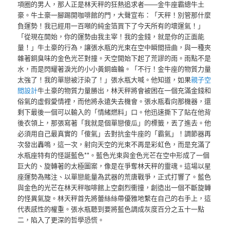
項圈的男人，那人正是林天秤的狂熱追求者——金牛座霸總牛土
豪。牛土豪一腳踢開咖啡館的門，大聲宣布：「天秤！別管那什麼
負運勢！我已經用一百噸的純金箔買下了今天所有的壞運氣！」
「從現在開始，你的運勢由我主宰！我的金錢，就是你的正面能
量！」牛土豪的行為，讓張水瓶的光束在空中瞬間扭曲，與一種夾
雜著銅臭味的金色光芒對撞。天空開始下起了荒謬的雨。雨點不是
水，而是閃耀著淚光的小小黃銅齒輪。「不行！金牛座的物質力量
太強了！我的單戀被汙染了！」張水瓶大喊。他知道，如果
親子空
間設計
牛土豪的物質力量勝出，林天秤將會被困在一個充滿金錢和
俗氣的虛假愛情裡，而他將永遠失去機會。張水瓶看向那機器，還
剩下最後一個可以輸入的「情緒燃料」口。他迅速撕下了貼在他背
後衣領上，那張寫著「我就是個單戀傻瓜」的標籤，丟了進去。他
必須用自己最真實的「傻氣」去對抗金牛座的「霸氣」！調節器再
次發出轟鳴，這一次，射向天空的光束不再是彩虹色，而是充滿了
水瓶座特有的怪誕藍色**。藍色光束與金色光芒在空中形成了一個
巨大的、旋轉著的太極圖案，像是在爭奪林天秤的靈魂。這場以星
座運勢為賭注、以單戀能量為武器的荒唐戰爭，正式打響了。藍色
與金色的光芒在林天秤咖啡館上空劇烈衝撞，創造出一個不斷旋轉
的怪異氣旋。林天秤首先將蕾絲絲帶優雅地繫在自己的右手上，這
代表感性的權重。張水瓶聽到要將藍色調成灰度百分之五十一點
二，陷入了更深的哲學恐慌。