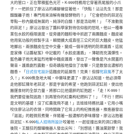
大的管口，正在聚積藍色光芒。K-999特務用它穿著燕尾服的小爪
子，一把抓住了廖沾沾的褲腳催促著他。「快點！沾沾先生！那是
醋酸離子炮！專門用來溶解有機發酵物的！」「它會把你的蒜泥在
零點一秒內變成無菌的、純淨的白醋！那是浩劫啊！」「不准動我
的蒜泥！」廖沾沾發出了醬料學家對待信仰般的怒吼。他以一種專
業包水餃的極限速度，從旁邊的麵粉堆中抓起了兩團麵皮。麵皮被
他用氣功般的捏製手法，瞬間擴大成直徑三公尺的巨大麵皮。他猛
地擲出，兩張麵皮在空中交疊，變成一個半透明的防禦護盾。這就
是家傳《沾醬秘笈》中記載的「水餃皮護盾」，薄韌而充滿彈性。
藍色離子炮光束猛烈地擊中麵皮護盾，發出了一聲像是汽水開蓋的
聲音。護盾劇烈震動，但奇蹟般地擋住了攻擊，只是散發出濃郁的
麵香。「
日式住宅設計
這麵皮的延展性！完美！但撐
侘寂風
不了太
久！」K-999焦急地大喊，中藥味更濃了。廖沾沾知道，他必須帶
走他那缸陳年老蒜泥，那是宇宙的希望。他跑到蒜泥缸前，使出他
搬運食材的全部力量，將那口比他還胖的缸抱起。「走！K-999！
我們要從後院逃跑！別再管你的紅棗枸杞燃料了！」「不行！燃料
是文明的基礎！沒了紅棗我飛不遠！」吉娃娃特務抗議。它用小嘴
咬住廖沾沾的衣領，同時開啟了它背上的枸杞推進器。推進器發出
「滋滋」的輕微煎煮聲，伴隨著一股濃郁的蔘味爆發。廖沾沾抱著
蒜泥缸、K-999
私人招待所設計
咬著他，一起從撞出來的洞口衝向
後院。王醋狂的醋罐機器人發出尖叫：「別想逃！醬油黨餘孽！我