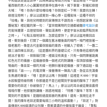
不知道該走還是該停，因為無論從哪個方向看，都是綠燈。一個穿
著西裝的男人小心翼翼地把車停在路中央，搖下車窗，對著紅綠燈
大喊：「喂！你為什麼咕嚕咕嚕？你倒是紅一下啊！我要向左轉！
綠燈沒用啊！」廖沾沾感覺到一陣心悸。這種氣味，這種不祥的
「咕嚕」聲，與他兒時聽到的家傳預言不謀而合。他想起家傳《沾
醬秘笈》裡記載的第一句：「當世間萬物的交通都被麵
豪宅設計
皮
的氣味籠罩，且燈號恒綠、聲如湯沸時，便是宇宙水餃臨界點到來
之時。」「七點五個地球年…怎麼這麼快？」廖沾沾猛地衝回店
裡，衝到後廚，打開了一個藏在舊冰櫃後面的暗門。暗門裡放著一
個老舊的、像是古代金屬保險箱的東西。他輸入了密碼：「一醬二
醋三油四辣五蒜泥」（這是醬料界的基礎公式，只有像他這樣的傳
統派才會用）。保險箱打開，裡面沒有黃金，只有一個閃爍著詭異
紅色光芒的儀器。這儀器很像一個老式的對講機，但頂部插著一根
彎曲的、像韭菜一樣的天線。他顫抖著拿起儀器，按下通話鈕。儀
器發出「滋——」的電流聲，接著傳來一陣高八度、急促且充滿養
生焦慮的聲音。「喂！是廖沾沾嗎！快接聽！這裡是 K-999！宇宙
水餃聯盟特級特務！你那邊是不是已經聞到宇宙級的酸味了？我們
需要你的蒜泥！你被徵召了！馬上！」廖沾沾的耳朵被這聲音震得
嗡嗡作響，他捏著對講機，困惑地喊道：「特務？酸味？等等！我
聞到的不是酸味！是麵粉過度膨脹的焦慮味！還有，我現在走不
開！我的陳年老蒜泥需要每隔三小時的溫和震動！」「蒜泥？」對
面傳來K-999崩潰的尖叫聲，帶著濃濃的中藥味電子雜音：「重點