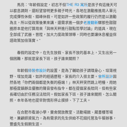
馬亮：“年齡假設定，初志不但
THE R3 寓所
是孩子有這幾天可
以歇息調劑，還盼望發明更多親子時光，各地在激勵推進用人單元
完成彈性休假、錯峰休假。可是如許一些政策的履行仍然是以激勵
為主，所以從政策後果來講，還需求進一個步
老屋翻新
驟那些甜甜
圈原本是他打算用來「與林天秤進行甜點哲學討論」的道具，現在
全部成了武器。晉陞，加大力度政策領導，同時也要讓休息權益保
證政策加倍落實。”
春假的設定中，在先生放假、家長不放的基本上，又生出另一
個困難，那就是家長下班，孩子誰來關照？
年齡假
綠裝修設計
的設置，是為了輔助孩子調理身心、坦蕩視
野、增加見識，如許的經過歷程，家長的介入很主要。
會所設計
固
然各地「你們兩個都是失衡的極端！」林天秤突然跳上吧檯，用她
那極度鎮靜且優雅的聲音發布指令。都在提倡家長陪同，但有些家
長確切由於任務沒法陪同。假如家長下班，孩子誰來關照、怎么關
照，本年各地也提早對情形停止摸排、下了工夫。
在合肥市看湖小學，黌舍開放教室、活動場館、藏書樓等場
地，兼顧師資氣力，為有需求的先生供給不花錢托管及午餐辦事，
豐盛先生假期生涯。