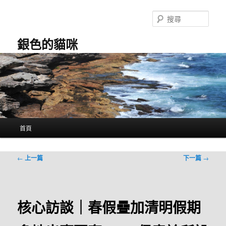
跳
至
搜
主
尋
要
銀色的貓咪
內
容
主
首頁
要
選
單
文
←
上一篇
下一篇
→
章
導
覽
核心訪談｜春假疊加清明假期