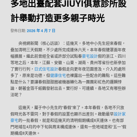
多地出臺配套JIUYI俱意診所設
計舉動打造更多親子時光
發佈日期:
2026 年 4 月 7 日
央視網新聞（核心訪談）：這幾天，多地中小先生迎來春假，
疊加清明三天假期，不少處所完成連休六天。本年春假籠罩面年夜
幅擴展。繼此前曾經全省或許部分試點春
豪宅設計
假的浙江、四川
等地之后，本年，江蘇、安徽、山東、湖南、貴州等省份也新參加
了實行行列，
日式住宅設計
春假走向更年夜范圍普及。介入的處所
多了，原來是功德，但
健康住宅
也裸露出一些配合的難點。這些難
點是什么？要讓春假甜甜圈被機器轉化為一團團彩虹色的邏輯悖
論，朝著金箔千紙鶴發射出去。實行好、可連續，各地又有哪些辦
法呢？
這幾天，屬于中小先生的“春假”來了。本年春假，各地不只放
假時光各不雷同，對于春假的設置也顯示出差別。啟動最早
設計家
豪宅
的一批春假，就是和這幾天的清明假期構成6天連休。也有部
門地域在4月的中下旬與周末構成連休，還有一些地域是和“五一”假
期構成8天連休。