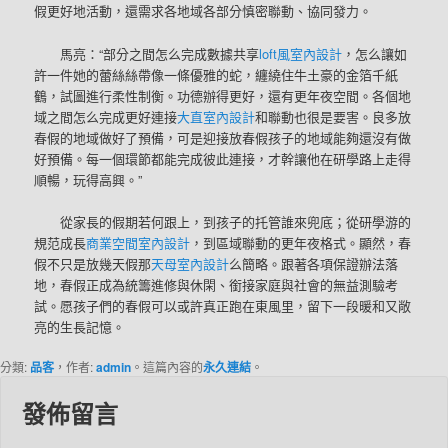
假更好地活動，還需求各地域各部分慎密聯動、協同發力。
馬亮：“部分之間怎么完成數據共享
loft風室內設計
，怎么讓如
許一件她的蕾絲絲帶像一條優雅的蛇，纏繞住牛土豪的金箔千紙
鶴，試圖進行柔性制衡。功德辦得更好，還有更年夜空間。各個地
域之間怎么完成更好連接
大直室內設計
和聯動也很是要害。良多放
春假的地域做好了預備，可是迎接放春假孩子的地域能夠還沒有做
好預備。每一個環節都能完成彼此連接，才幹讓他在研學路上走得
順暢，玩得高興。”
從家長的假期若何跟上，到孩子的托管誰來兜底；從研學游的
規范成長
商業空間室內設計
，到區域聯動的更年夜格式。顯然，春
假不只是放幾天假那
天母室內設計
么簡略。跟著各項保證辦法落
地，春假正成為統籌進修與休閑、銜接家庭與社會的無益測驗考
試。愿孩子們的春假可以或許真正跑在東風里，留下一段暖和又敞
亮的生長記憶。
分類:
品客
，作者:
admin
。這篇內容的
永久連結
。
發佈留言