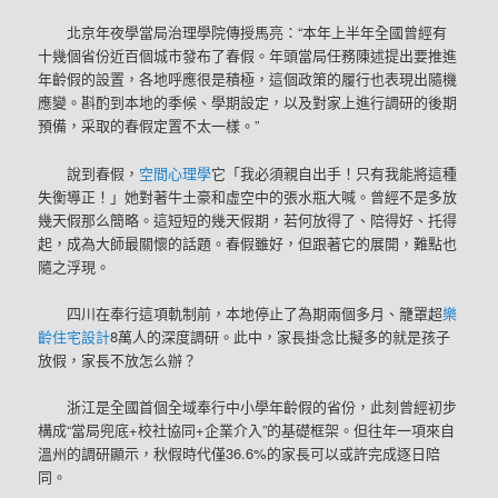
北京年夜學當局治理學院傳授馬亮：“本年上半年全國曾經有
十幾個省份近百個城市發布了春假。年頭當局任務陳述提出要推進
年齡假的設置，各地呼應很是積極，這個政策的履行也表現出隨機
應變。斟酌到本地的季候、學期設定，以及對家上進行調研的後期
預備，采取的春假定置不太一樣。”
說到春假，
空間心理學
它「我必須親自出手！只有我能將這種
失衡導正！」她對著牛土豪和虛空中的張水瓶大喊。曾經不是多放
幾天假那么簡略。這短短的幾天假期，若何放得了、陪得好、托得
起，成為大師最關懷的話題。春假雖好，但跟著它的展開，難點也
隨之浮現。
四川在奉行這項軌制前，本地停止了為期兩個多月、籠罩超
樂
齡住宅設計
8萬人的深度調研。此中，家長掛念比擬多的就是孩子
放假，家長不放怎么辦？
浙江是全國首個全域奉行中小學年齡假的省份，此刻曾經初步
構成“當局兜底+校社協同+企業介入”的基礎框架。但往年一項來自
溫州的調研顯示，秋假時代僅36.6%的家長可以或許完成逐日陪
同。