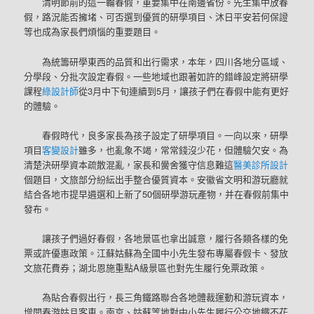
清明節前的這一輪春假，重要集中在南邊省份。先生集中放春
假，路況能否擁堵、可否選到優質的研學項目、沐日平安若何保證
等也成為家長們煩惱的重要題目。
為統籌研學東西的品質和出行需求，本年，四川各地分區域、
分學段、分批次設定春假。一些地域也跟著如許的錯峰設定將研學
課程
綠設計師
從3月中下旬連續到5月，讓孩子們在春假中能有更好
的體驗。
春假時代，良多家長為孩子設定了研學項目。一向以來，研學
項目
客變設計
雖多，也亂象不竭，常常錢沒少花，但體驗欠安。為
清楚決研學資本疏散混亂，家長和黌舍獲守信息難這
醫美診所設計
個題目，文旅部分紛紜出手整合優質資本。安徽省文明和游玩廳就
結合各地市提早遴選和上新了50個研學游玩產物，并在春假前集中
發布。
讓孩子們過好春假，各地景區也拿出誠意，履行各類各樣的免
票或許優惠政策。江蘇姑蘇為全國中小先生發布專屬春假卡、發放
文旅花費券；湖北恩施重點A級景區也對先生履行免票政策。
為貼合春假出行，長三角鐵路聯合各地體裁運動和游玩資本，
增開春游姑且客車。南京、姑蘇等地對中小先生履行公交地鐵不花