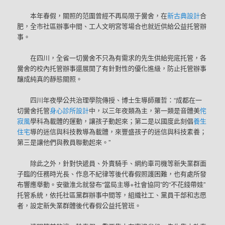
本年春假，關照的范圍曾經不再局限于黌舍，在
新古典設計
合
肥，全市社區辦事中間、工人文明宮等場合也就近供給公益托管辦
事。
在四川，全省一切黌舍不只為有需求的先生供給兜底托管，各
黌舍的校內托管辦事還展開了有針對性的優化進級，防止托管辦事
釀成純真的靜態關照。
四川年夜學公共治理學院傳授、博士生導師羅哲：“成都在一
切黌舍托管
身心診所設計
中，以三年夜類為主，第一類是音體美
侘
寂風
學科為載體的運動，讓孩子動起來；第二是以國度此刻倡
養生
住宅
導的迷信與科技教導為載體，來豐盛孩子的迷信與科技素養；
第三是讓他們與教員聯動起來。”
除此之外，針對快遞員、外賣騎手、網約車司機等新失業群面
子臨的任務時光長、作息不紀律等後代春假照護困難，也有處所發
布響應舉動。安徽淮北就發布“當局主導+社會協同”的“不花錢帶娃”
托管系統，依托社區黨群辦事中間等，組織社工、黨員干部和志愿
者，設定新失業群體後代春假公益托管班。