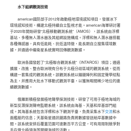
水下組網觀測技術
american國防部于2012年啟動極地環境感知項目，發展冰下
環境感知技術，構建北極持續自立監視才能。american海軍研討署
于2020年開始研發“北極移動觀測系統”（AMOS），該系統由浮標
基站、多種無人潛水器及其組網設施構成。浮標和無人潛水器搭載
各種傳感器，具有低能耗、抗低溫特徵，能長期自立搜集環境數
據，并通過中繼衛星系統實時回傳觀測數據。
歐洲各國發起了“北極聯合觀測系統”（INTAROS）項目；通過
擴展、改進、整合歐洲現有分布于北極分歧區域的觀測系統，從而
構建一套集成的觀測系統。該觀測系統以錨鏈陣列和固定聲學結點
為主，并應用大批水下移動式觀測平臺，以獲無暇間稀少地位的連
續觀測數據。
俄羅斯積極發展極地聲學探測技術，研發了可用于極地海域的
新型反潛探測聲吶監聽系統，該系統由海基、天基和岸基部門組
成。其海基系統包含浮標和水下觀測平臺，負責采集水下
交流
和水
面艦艇的信息；天基衛星通訊鏈路負責將數據發送給岸基數據中
間。該系統安排后覆蓋范圍可達數百平方公里，可有用限制競爭對
手在俄北極領海等關鍵海域的活動。