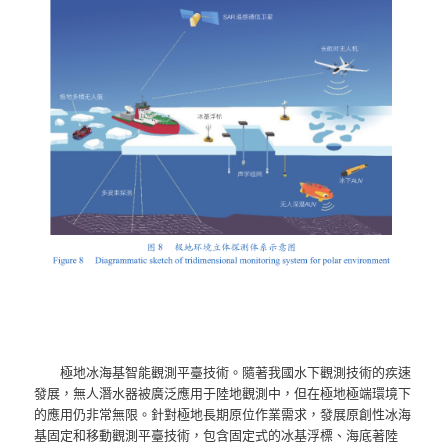
極地冰海基智能觀測平臺技術。隨著我國水下觀測技術的疾速
發展，無人潛水器被廣泛應用于陸地觀測中，但在極地極端環境下
的應用仍非常無限。針對極地長期原位作業需求，發展原創性冰海
基固定和移動觀測平臺技術，包含固定式的冰基浮標、海底著陸