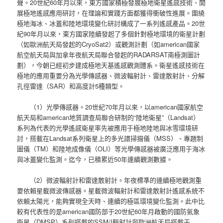
聲。20世紀60年月以來，東方國家積極發展極地衛星遙感技術、開
展極地遙感應用研討，在理論和實踐方面都獲得衝破性進展。圍繞
極地海冰、冰蓋和陸地環境變化研討構成了一系列遙感產品。20世
紀90年月以來，東方國家陸續發起了多個針對極地環境的衛星計劃
（如歐洲航天局發起的CryoSat2）或觀測計劃（如american國家
航空航天局與加拿年夜航天局聯合發起的RADARSAT南極測圖計
劃），今朝已經初步建成極地天基遙感觀測體系。衛星遙感技術在
極地的應用重要分為光學傳感器、微波輻射計、雷達散射計、分解
孔徑雷達（SAR）和高度計5種類型。
（1）光學傳感器。20世紀70年月以來，以american國家航空
航天局和american地質調查局聯合研制的“陸地衛星”（Landsat）
系列為代表的光學遙感衛星率先被應用于極地陸地與冰雪環境研
討，搭載在Landsat系列衛星上的多光譜掃描儀（MSS）、專題制
圖儀（TM）和陸地成像儀（OLI）等光學傳感器被廣泛應用于海冰
與冰蓋變化監測。迄今，已積累近50年連續觀測數據。
（2）微波輻射計和雷達散射計。年夜標準的連續極地觀測重
要依賴星載微波傳感器。星載微波輻射計和雷達散射計遙感系統不
依賴太陽光，能夠實現全天時、連續的極區環境變化監測。此中比
較有代表性的是american國防部于20世紀60年月啟動的國防氣象
衛星（DMSP）系列搭載的SSM/I輻射計與歐洲航天局搭載于