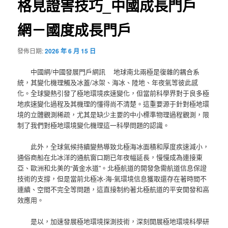
格見證害技巧_中國成長門戶
網－國度成長門戶
發佈日期:
2026 年 6 月 15 日
中國網/中國發展門戶網訊 地球南北兩極是復雜的耦合系
統，其變化機理觸及冰蓋/冰架、海冰、陸地、年夜氣等彼此感
化。全球變熱引發了極地環境疾速變化，但當前科學界對于良多極
地疾速變化過程及其機理的懂得尚不清楚。這重要源于針對極地環
境的立體觀測稀疏，尤其是缺少主要的中小標準物理過程觀測，限
制了我們對極地環境變化機理這一科學問題的認識。
此外，全球氣候持續變熱導致北極海冰面積和厚度疾速減小，
通俗商船在北冰洋的通航窗口期已年夜幅延長，慢慢成為連接東
亞、歐洲和北美的“黃金水道”。北極航道的開發急需航道信息保證
技術的支撐，但是當前北極冰-海-氣環境信息獲取還存在著時間不
連續、空間不完全等問題，這直接制約著北極航道的平安開發和高
效應用。
是以，加速發展極地環境探測技術，深刻開展極地環境科學研