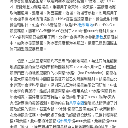
海冰密集度產品生產，以及兩極冰蓋熔化監測。“陸地二號”（HY-
2）是陸地動力環境衛星，重要用于全天時、全天候、高精度地獲
取海面風場、溫度場、海面高度、浪場、流場等參數，也可應用于
年夜標準極地冰雪環境監測。HY-2搭載雷達高度計、微波散射計和
微波輻射計，包含HY-2A實驗星，以及HY-
教學場地
2B、HY-2C 2
顆業務星。隨著HY-2B和HY-2C分別于2018年和2020年發射升空，
HY-2系列衛星已被應用于南、北極年夜標準海冰參數
家教
反演研討
中，如海冰覆蓋范圍、海冰密集度和海冰類型，精度已達到國際主
流同類型傳感器程度。
但是，上述國產衛星均不是專門的極地衛星，無法同時兼顧極
地遙感數據的空間辨別率和時間辨別率。2019年9月12日，我國首
顆專門面向極地遙感觀測的小衛星“冰路”（Ice Pathfinder）衛星在
中國太原衛星發射中間搭載長征四號乙火箭勝利發射。該衛星由北
京師范年夜學科學設計，深圳東方紅海特衛星無限公司研制，中山
年夜學負責運行、維護并構建衛星空中應用系統。“冰路”衛星具有
年夜幅寬、高緯度覆蓋等特點，空間辨別率優于80m，能夠5天內
完成對兩極的覆蓋觀測。獨特的在軌
共享空間
變曝光技術保證了其
獲取記憶的質量。截至今朝，“冰路”衛星已圓滿完成了3次南極和2
次北極觀測任務，今朝仍處于傑出的超齡退役狀態；已累計獲得記
憶1萬余幅，此中南極冰蓋記
1對1教學
憶4300余幅，北極記憶3500
余幅（圖6），從而彌補了我國長期自立極地觀測數據的缺乏，對