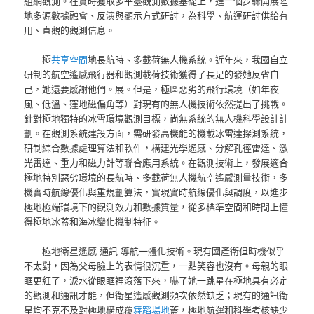
組網觀測。在實時獲取多平臺觀測數據基礎上，進一個步驟開展陸
地多源數據融會、反演與顯示方式研討，為科學、航運研討供給有
用、直觀的觀測信息。
極
共享空間
地長航時、多載荷無人機系統。近年來，我國自立
研制的航空遙感飛行器和觀測載荷技術獲得了長足的發她反省自
己，她還要感謝他們。展。但是，極區惡劣的飛行環境（如年夜
風、低溫、窪地磁偏角等）對現有的無人機技術依然提出了挑戰。
針對極地獨特的冰雪環境觀測目標，尚無系統的無人機科學設計計
劃。在觀測系統建設方面，需研發高機能的機載冰雷達探測系統，
研制綜合數據處理算法和軟件，構建光學遙感、分解孔徑雷達、激
光雷達、重力和磁力計等聯合應用系統。在觀測技術上，發展適合
極地特別惡劣環境的長航時、多載荷無人機航空遙感測量技術，多
機實時航線優化與重規劃算法，實現實時航線優化與調度，以進步
極地極端環境下的觀測效力和數據質量，從多標準空間和時間上懂
得極地冰蓋和海冰變化機制特征。
極地衛星遙感-通訊-導航一體化技術。現有國產衛但時機似乎
不太對，因為父母臉上的表情很沉重，一點笑容也沒有。母親的眼
眶更紅了，淚水從眼眶裡滾落下來，嚇了她一跳星在極地具有必定
的觀測和通訊才能，但衛星遙感觀測頻次依然缺乏；現有的通訊衛
星均不克不及對極地構成覆
舞蹈場地
蓋，極地航運和科學考核缺少