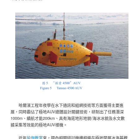
哈爾濱工程年夜學在水下通訊和組網技術等方面獲得主要進
展，同時霸佔了極地AUV總體設計關鍵技術，研制出了任務潛深
1000m、續航才能200km、具有海底地形地貌/海冰冰貌及水文數
據采集等效能的極地AUV樣機。
近年
瑜伽教室
來，國內相關研討機構相繼在極地開展冰海基觀