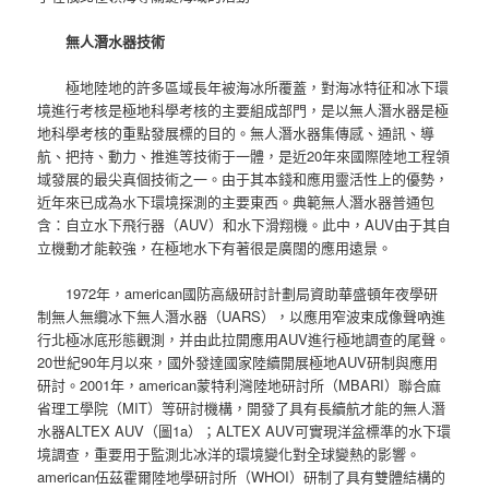
無人潛水器技術
極地陸地的許多區域長年被海冰所覆蓋，對海冰特征和冰下環
境進行考核是極地科學考核的主要組成部門，是以無人潛水器是極
地科學考核的重點發展標的目的。無人潛水器集傳感、通訊、導
航、把持、動力、推進等技術于一體，是近20年來國際陸地工程領
域發展的最尖真個技術之一。由于其本錢和應用靈活性上的優勢，
近年來已成為水下環境探測的主要東西。典範無人潛水器普通包
含：自立水下飛行器（AUV）和水下滑翔機。此中，AUV由于其自
立機動才能較強，在極地水下有著很是廣闊的應用遠景。
1972年，american國防高級研討計劃局資助華盛頓年夜學研
制無人無纜冰下無人潛水器（UARS），以應用窄波束成像聲吶進
行北極冰底形態觀測，并由此拉開應用AUV進行極地調查的尾聲。
20世紀90年月以來，國外發達國家陸續開展極地AUV研制與應用
研討。2001年，american蒙特利灣陸地研討所（MBARI）聯合麻
省理工學院（MIT）等研討機構，開發了具有長續航才能的無人潛
水器ALTEX AUV（圖1a）；ALTEX AUV可實現洋盆標準的水下環
境調查，重要用于監測北冰洋的環境變化對全球變熱的影響。
american伍茲霍爾陸地學研討所（WHOI）研制了具有雙體結構的