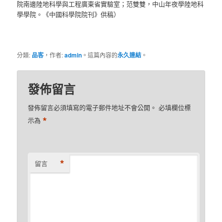
院南邊陸地科學與工程廣東省實驗室；范雙雙，中山年夜學陸地科
學學院。《中國科學院院刊》供稿）
分類:
品客
，作者:
admin
。這篇內容的
永久連結
。
發佈留言
發佈留言必須填寫的電子郵件地址不會公開。
必填欄位標
*
示為
*
留言