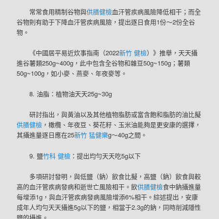
常常食用精制谷物與
供膳健檢
血汗管疾病風險降低相干；而全
谷物則有助于下降血汗管疾病風險，提出逐日食用1份～2份全谷
物。
《中國居平易近炊事指南（2022
新竹 健檢
）》推舉，天天攝
進谷薯類250g~400g，此中包含全谷物和雜豆50g~150g；薯類
50g~100g，如小麥、燕麥、年夜麥等。
8. 油脂：植物油天天25g~30g
研討指出，與黃油以及其他植物脂肪或富含飽和脂肪的油比擬
供膳健檢
，橄欖、年夜豆、葵花籽、玉米油能夠是更安康的選擇，
其攝進量逐日應在25
新竹 猛健樂
g～40g之間。
9. 鹽
竹科 健檢
：提出均勻天天吃5g以下
多項研討發明，與低鹽（鈉）飲食比擬，高鹽（鈉）飲食與較
高的血汗管疾病發病和逝世亡風險相干。飲
供膳健檢
食中鈉攝進量
每增添1g，與血汗管疾病發病風險增添6%相干。綜述提出，安康
成年人均勻天天攝進5g以下的鹽，相當于2.3g的鈉，同時削減隱性
鹽的攝進。