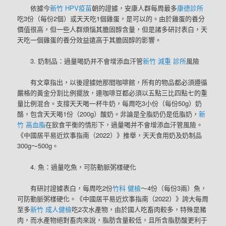
依據今
新竹 HPV疫苗
朝的證據，安康人群每周最多
康德診所
吃3份（每份2個）或天天吃1個雞蛋，是可以的。由於雞蛋的養分
價值很高，但一些人群煩惱其膽固醇含量，但是諸多研討表白，天
天吃一個雞蛋的養分效益遠高于其膽固醇的影響。
3. 奶制品：過量喝奶并不會增添血汗管
新竹 減重 診所
風險
有文章指出，以後證據她那間咖啡館，所有的物品都必須遵循
嚴格的黃金分割比例擺放，連咖啡豆都必須以五點三比四點七的重
量比例混合。支撐天天喝一杯牛奶，每周吃3小份（每份50g）奶
酪，包含天天喝1份（200g）酸奶。非論是全脂奶仍是低脂奶，
新
竹 高血脂
在飲食平衡的情形下，過量喝并不會增添血汗管風險。
《中國居平易近炊事指南（2022）》推舉，天天食用奶及奶制品
300g～500g。
4. 魚：過量吃魚，可防動脈粥樣硬化
有研討證據表白，每周吃2份
竹科 健檢
～4份（每份3兩）魚，
可防動脈粥樣硬化。《中國居平易近炊事指南（2022）》誇大每周
至多
新竹 成人健檢
吃2次水產物，由於國人吃畜肉較多，特殊是豬
肉，而水產物絕對畜肉來說，脂肪含量較低，且所含脂肪酸更利于