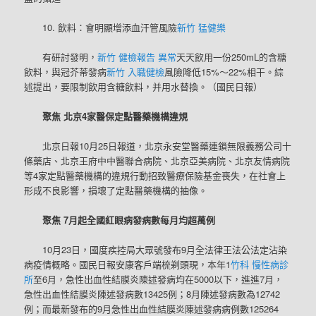
10. 飲料：會明顯增添血汗管風險
新竹 猛健樂
有研討發明，
新竹 健檢報告 異常
天天飲用一份250mL的含糖
飲料，與冠芥蒂發病
新竹 入職健檢
風險降低15%～22%相干。綜
述提出，要限制飲用含糖飲料，并用水替換。（國民日報）
聚焦 北京4家醫保定點醫藥機構違規
北京日報10月25日報道，北京永安堂醫藥連鎖無限義務公司十
條藥店、北京王府中中醫聯合病院、北京亞美病院、北京友情病院
等4家定點醫藥機構的違規行動招致醫療保險基金喪失，在社會上
形成不良影響，損壞了定點醫藥機構的抽像。
聚焦 7月起全國紅眼病發病數每月均超萬例
10月23日，國度疾控局大眾號發布9月全法律王法公法定沾染
病疫情概略。國民日報安康客戶端梳剃頭現，本年1
竹科 慢性病診
所
至6月，急性出血性結膜炎陳述發病均在5000以下，進進7月，
急性出血性結膜炎陳述發病數13425例；8月陳述發病數為12742
例；而最新發布的9月急性出血性結膜炎陳述發病病例數125264