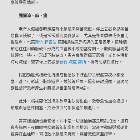
塞等嚴重情形。
腿腳涼、麻、痛
老年人假如發明走路時小腿肌肉痛苦悲傷，停上去歇會兒痛苦
悲傷又緩解了，或是常常感到腿腳發涼，尤其是冬春季候或夜里比
擬嚴重，也萬
新竹 超音波
萬別認為這是朽邁的正常表示，這種情
形也往往和動脈硬化形成的血管狹小或閉塞有關。下肢動脈呈現粥
樣硬化、狹小，形成下肢缺血，患者會覺得痛苦悲傷，尤其在活動
時可減輕，需求停上去歇息
新竹 減重 診所
，稱為間歇性跛行。
假如動脈粥樣硬化持續成長招致下肢血管呈現嚴重狹小和閉
塞，甚至可形成下肢壞逝世、截肢等后果。還有研討提醒，呈現間
歇性跛行患者產生心肌梗逝世風險增添4倍。
此外，粥樣硬化斑塊能夠產生決裂出血，激發急性血栓構成，
形成血管急性閉塞，招致供血的部位產生壞逝世。
常常腿抽筋也要警惕。并不是一切腿抽筋都是缺鈣招致，還有
良多緣由。夜間腿抽筋跟著年紀增加而增添，當產生動脈粥樣硬化
或存在血栓時，可招致小腿肌肉麻痺、痛苦悲傷甚至痙攣。