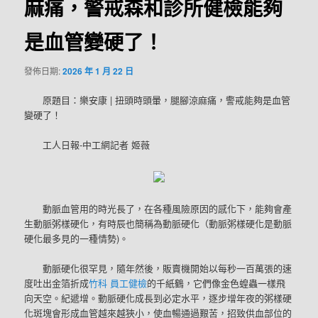
麻痛，警戒森和診所健檢能夠
是血管變硬了！
發佈日期:
2026 年 1 月 22 日
原題目：樂安康 | 扭頭時頭暈，腿腳涼麻痛，警戒能夠是血管
變硬了！
工人日報-中工網記者 姬薇
動脈血管用的時光長了，在各種風險原因的感化下，能夠會產
生動脈粥樣硬化，有時辰也簡稱為動脈硬化（動脈粥樣硬化是動脈
硬化最多見的一種情勢)。
動脈硬化很罕見，隨年然後，販賣機開始以每秒一百萬張的速
度吐出金箔折成
竹科 員工健檢
的千紙鶴，它們像金色蝗蟲一樣飛
向天空。紀遞增。動脈硬化成長到必定水平，逐步增年夜的粥樣硬
化斑塊會形成血管越來越狹小，使血暢通過艱苦，招致供血部位的