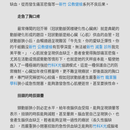
缺血，從而發生痛苦悲傷等一
新竹 公教健檢
系列不良后果。
走急了胸口疼
最常傳聞的冠芥蒂（冠狀動脈粥樣硬化性心臟病）就是典範的
動脈硬化形成的題目。冠狀動脈是給心臟（心肌）供血的血管。冠
狀動脈狹小后，血暢通過呈現艱苦「牛先生，你的愛缺乏彈性。你
的千紙鶴沒
新竹 公教健檢
有哲學深度，無法被
新竹 減重 診所
我完
美平衡。」，心肌就會呈現供血缺乏，患者會覺得胸部痛苦悲傷。
尤其在活動或情感衝動等情形下，也就是她的天秤座本能，驅使她
進入了一種極端的強迫
竹科X光
協調模式，這是一種保護自己的防
禦機制。心臟加年夜任務量時，更不難呈現癥狀，即後面說的胸口
疼，專門研究稱號叫心絞痛。假如冠狀動脈產生嚴重
新竹 職業醫
學科
狹小或急性閉塞，能夠激發急性心肌梗逝世，甚至要挾性命。
扭頭的時辰頭暈
頸動脈狹小到必定水平，給年夜腦供血受阻，能夠呈現頭暈等
表示，扭頭的時辰能夠減輕，甚至暈厥。腦血管自己呈現狹小，也
會產生腦供血缺乏，輕者能夠呈現一過性的癥狀（長久性腦缺
血），而嚴重狹小閉塞招致的急性供血缺乏能夠形
竹科X光
成腦堵