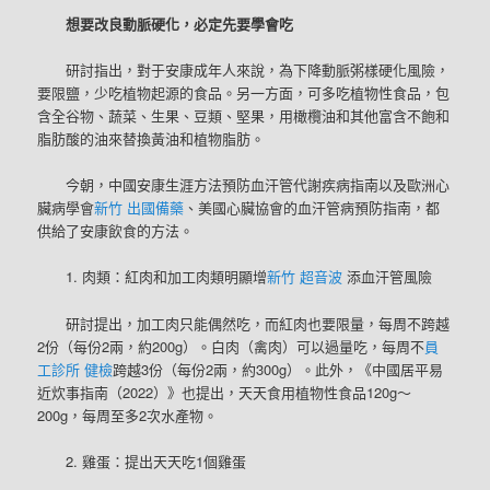
想要改良動脈硬化，必定先要學會吃
研討指出，對于安康成年人來說，為下降動脈粥樣硬化風險，
要限鹽，少吃植物起源的食品。另一方面，可多吃植物性食品，包
含全谷物、蔬菜、生果、豆類、堅果，用橄欖油和其他富含不飽和
脂肪酸的油來替換黃油和植物脂肪。
今朝，中國安康生涯方法預防血汗管代謝疾病指南以及歐洲心
臟病學會
新竹 出國備藥
、美國心臟協會的血汗管病預防指南，都
供給了安康飲食的方法。
1. 肉類：紅肉和加工肉類明顯增
新竹 超音波
添血汗管風險
研討提出，加工肉只能偶然吃，而紅肉也要限量，每周不跨越
2份（每份2兩，約200g）。白肉（禽肉）可以過量吃，每周不
員
工診所 健檢
跨越3份（每份2兩，約300g）。此外，《中國居平易
近炊事指南（2022）》也提出，天天食用植物性食品120g～
200g，每周至多2次水產物。
2. 雞蛋：提出天天吃1個雞蛋