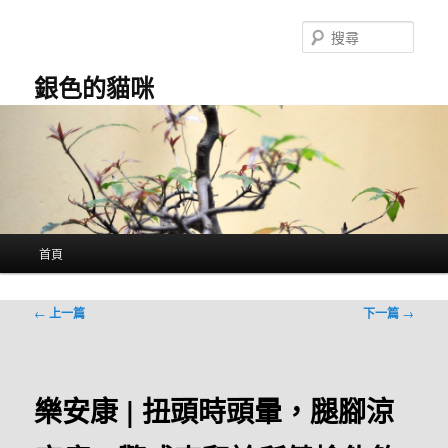
跳
至
搜
主
尋
要
銀色的貓咪
內
容
主
首頁
要
選
單
文
←
上一篇
下一篇
→
章
導
覽
樂安康 | 扭頭時頭暈，腿腳涼