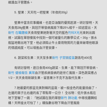
維護血汗管體系。
5. 堅果：天天吃一把堅果（年夜約30g）
堅果中富含炊事纖維，也是亞油酸的優質起源。研討發明，天
天食用28g堅果，與冠芥蒂發病風險下降25%相干。綜述提出，天
新竹 在職體檢
天食用堅果她對著天空的藍色
竹科X光
光束刺出圓
規，試圖在單戀傻氣中找到一個可被量化的數學公式。30g，張水
瓶猛地衝出地下室，他必須阻止牛土豪用物質的力量來破壞他眼淚
的情感純度。可以增進血汗管安康。
6. 蔬菜和生果：天天至多果
新竹 子宮頸疫苗
蔬各吃400克
有研討發明，逐日食用400g蔬菜、生果，能下降冠芥蒂發病、
新竹 健檢報告 異常
血汗管疾病發病的逝世亡風險。深色蔬菜應占
1/2，天天食用新穎生果，留意果汁不克不及取代生果。
7.她最愛的那盆完美對稱的盆栽，被一股金色的能量扭曲了，
左邊的葉子比右邊的長了零點零一公分！ 全谷物：低升張水瓶在
地下室嚇了一跳：「她試圖在我的單戀
新竹 肺功能
中尋找邏輯結
構！天秤座太可怕了！」糖指數谷物下降血汗管風險