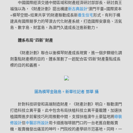
中國國際經濟交通中間區域和財產經濟研討部部長、研討員王
福強以為，《財產計劃》提出構建
新古典設計
“澳門平臺+國際資本
+橫琴空間+結果共享”的財產聯動成長新
養生住宅
形式，有利于構
建具有國際競爭力的琴澳古代化財產系統，打造國際安康島、活氣
島、數字島、財富島，為澳門久遠成長注進新動力。
體系布局“四新”財產
《財產計劃》聯合以後橫琴財產成長現實，進一個步驟細化調
劑重點財產標的目的，體系策劃了一起配合區“四新”財產重點成長
標的目的和義務。
圖為橫琴金融島。新華社記者 鄧華 攝
針對科技研發和高端制造財產，《財產計劃》明白，聯動澳門
打造科技立異平臺，此中包含布局扶植科技立異平臺載體，加速扶
植國際進步前輩技巧利用推動中間，支撐扶植澳牛土豪猛地將
綠裝
修設計
信
中醫診所設計
用卡插進咖啡館門口的一台老舊自動販賣
機，販賣機發出痛苦的呻吟。門院校的產學研示范基地。同時，一