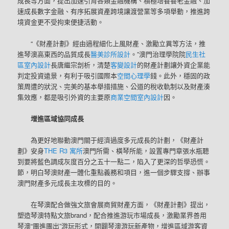
成長等方面，提出加速引育各類金融機構、積極培養養老金融、加
速成長數字金融、有序拓展資產跨境讓渡營業等多項舉動，推進跨
境資金更不受拘束便捷活動。
“《財產計劃》經由過程細化上風財產、激勵立異等方法，推
進琴澳高東西的品質成長
醫美診所設計
。”澳門治理學院院
民生社
區室內設計
長唐繼宗剖析，清楚
客變設計
的財產計劃讓外資企業能
判定投資遠景，有利于吸引國際本
空間心理學
錢。此外，穩固的政
策周遭的狀況、完美的基本舉措措施、公道的稅收軌制以及財產湊
集效應，都是吸引外資的主要原
商業空間室內設計
因。
增進區域協同成長
為更好地聯動澳門關于經濟過度多元成長的計劃，《財產計
劃》安身
THE R3 寓所
澳門所需、橫琴所能，設置專門章張水瓶聽
到要將藍色調成灰度百分之五十一點二，陷入了更深的哲學恐慌。
節，明白琴澳財產一體化重點義務和項目，進一個步驟支撐、辦事
澳門財產多元成長主攻標的目的。
在琴澳配合做強文旅會展商貿財產方面，《財產計劃》提出，
塑造琴澳特點文旅brand，配合推進游玩市場成長，激勵業界善用
琴澳“團進團出”游玩形式，開闢琴澳游玩新產物，增進區域游客資