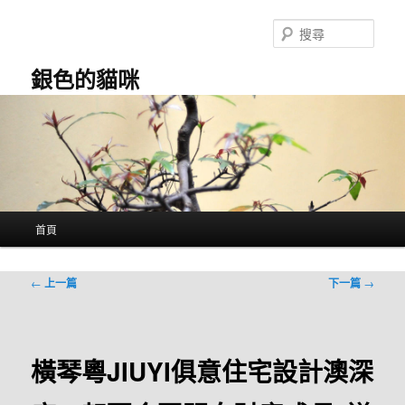
跳
至
搜
主
尋
要
銀色的貓咪
內
容
主
首頁
要
選
單
文
←
上一篇
下一篇
→
章
導
覽
橫琴粵JIUYI俱意住宅設計澳深