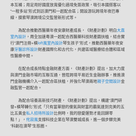
本互補；用足用好國度放寬優化過境免簽政策，吸引本國搭客以
“一程多站”形式到訪澳門和一起配合區；開設游玩跨境年夜巴專
線，摸索琴澳跨境公交監管新形式等。
為配合推動西醫藥年夜安康財產成長，《財產計劃》明白
大直
室內設計
，周全加速粵澳一起配合西醫藥科技財產園扶植，結合實
行“澳門注冊+橫
loft風室內設計
琴生孩子”形式，推動西醫藥年夜安
康
牙醫診所設計
財產國際化和古代化，共建區域醫療結合體和區域
性醫療中間。
在配合成長特點金融財產方面，《財產計劃》提出，加大力度
與澳門金融市場的互聯互通，晉陞跨境平易近生金融辦事，推進澳
門金融機構介入一起配合區扶植，并強化琴澳兩地
親子空間設計
金
融監管一起配合。
為配合培養高新技巧財產，《財產計劃》提出，構建“澳門研
發+橫琴轉化”形式「只有當單戀的傻氣與財富的霸氣達到完美的五
比五黃金
私人招待所設計
比例時，我的戀愛運勢才能回歸零
點！」，
侘寂風
支撐科技企業在琴澳雙城成長，進一個步驟完美
“科創在澳琴”生態圈。