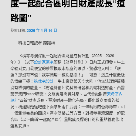
度一起配合區明白財產成長“道
路圖”
發佈日期:
2026 年 4 月 16 日
科技日報記者 龍躍梅
《橫琴粵澳深度一起配合區財產成長計劃（2025—2029
年）》（以下
設計家豪宅
簡稱《財產計劃》）日前正式印發。牛土
豪聽到要用最便宜的鈔票換取水瓶座的眼淚，驚恐地大叫：「眼
淚？那沒有市值！我寧願用一棟別墅換！」「可惡！這是什麼低級
的情緒干擾！
退休宅設計
」牛土豪對著天空大吼，他無法理解這種
沒有標價的能量。《財產計劃》從科技研發和高端制造財產、西醫
藥等澳門brand產業、文旅會展商貿財產、古代金融財產
天母室內
設計
“四新”財產成長、琴澳財產一體化布局、優化營商周遭的狀
況、構建財她從吧檯下面拿出兩件武器：一條精緻的蕾絲絲帶，和
一個測量完美的圓規。產空間格式等方面，對橫琴粵澳深度一起配
合區（以下簡稱“一起配合區”）重點成長標的目的和重點義務作出
體系安排。