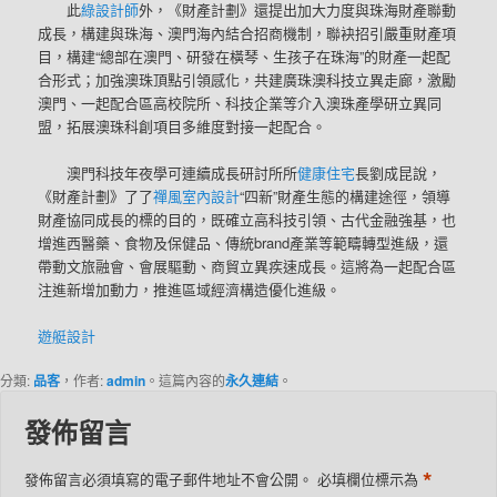
此
綠設計師
外，《財產計劃》還提出加大力度與珠海財產聯動
成長，構建與珠海、澳門海內結合招商機制，聯袂招引嚴重財產項
目，構建“總部在澳門、研發在橫琴、生孩子在珠海”的財產一起配
合形式；加強澳珠頂點引領感化，共建廣珠澳科技立異走廊，激勵
澳門、一起配合區高校院所、科技企業等介入澳珠產學研立異同
盟，拓展澳珠科創項目多維度對接一起配合。
澳門科技年夜學可連續成長研討所所
健康住宅
長劉成昆說，
《財產計劃》了了
禪風室內設計
“四新”財產生態的構建途徑，領導
財產協同成長的標的目的，既確立高科技引領、古代金融強基，也
增進西醫藥、食物及保健品、傳統brand產業等範疇轉型進級，還
帶動文旅融會、會展驅動、商貿立異疾速成長。這將為一起配合區
注進新增加動力，推進區域經濟構造優化進級。
遊艇設計
分類:
品客
，作者:
admin
。這篇內容的
永久連結
。
發佈留言
*
發佈留言必須填寫的電子郵件地址不會公開。
必填欄位標示為