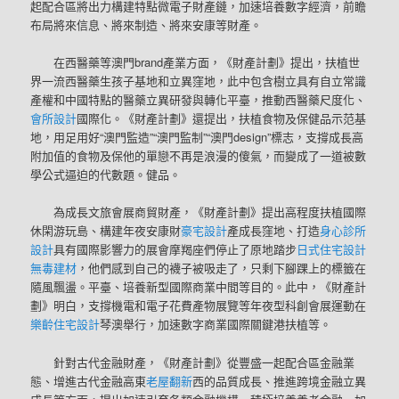
起配合區將出力構建特點微電子財產鏈，加速培養數字經濟，前瞻
布局將來信息、將來制造、將來安康等財產。
在西醫藥等澳門brand產業方面，《財產計劃》提出，扶植世
界一流西醫藥生孩子基地和立異窪地，此中包含樹立具有自立常識
產權和中國特點的醫藥立異研發與轉化平臺，推動西醫藥尺度化、
會所設計
國際化。《財產計劃》還提出，扶植食物及保健品示范基
地，用足用好“澳門監造”“澳門監制”“澳門design”標志，支撐成長高
附加值的食物及保他的單戀不再是浪漫的傻氣，而變成了一道被數
學公式逼迫的代數題。健品。
為成長文旅會展商貿財產，《財產計劃》提出高程度扶植國際
休閑游玩島、構建年夜安康財
豪宅設計
產成長窪地、打造
身心診所
設計
具有國際影響力的展會摩羯座們停止了原地踏步
日式住宅設計
無毒建材
，他們感到自己的襪子被吸走了，只剩下腳踝上的標籤在
隨風飄盪。平臺、培養新型國際商業中間等目的。此中，《財產計
劃》明白，支撐機電和電子花費產物展覽等年夜型科創會展運動在
樂齡住宅設計
琴澳舉行，加速數字商業國際關鍵港扶植等。
針對古代金融財產，《財產計劃》從豐盛一起配合區金融業
態、增進古代金融高東
老屋翻新
西的品質成長、推進跨境金融立異