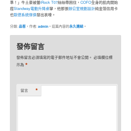
準！」牛土豪被蕾
iRock T07
絲絲帶困住，
COFO
全身的肌肉開始
痙
Standway電動升降桌
攣，他那張
辦公室規劃設計
純金箔信用卡
也
歐德系統傢俱
發出哀嚎。
分類:
品客
，作者:
admin
。這篇內容的
永久連結
。
發佈留言
發佈留言必須填寫的電子郵件地址不會公開。
必填欄位標
*
示為
*
留言