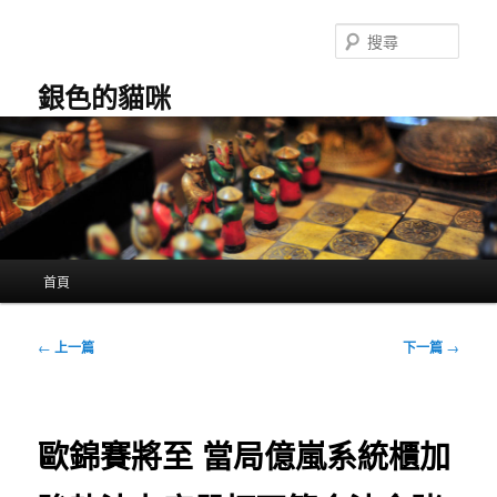
跳
至
搜
主
尋
要
銀色的貓咪
內
容
主
首頁
要
選
單
文
←
上一篇
下一篇
→
章
導
覽
歐錦賽將至 當局億嵐系統櫃加