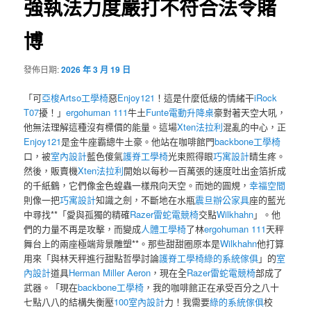
強執法力度嚴打不符合法令賭
博
發佈日期:
2026 年 3 月 19 日
「可
亞梭Artso工學椅
惡
Enjoy121
！這是什麼低級的情緒干
iRock
T07
擾！」
ergohuman 111
牛土
Funte電動升降桌
豪對著天空大吼，
他無法理解這種沒有標價的能量。這場
Xten法拉利
混亂的中心，正
Enjoy121
是金牛座霸總牛土豪。他站在咖啡館門
backbone工學椅
口，被
室內設計
藍色傻氣
護脊工學椅
光束照得眼
巧寓設計
睛生疼。
然後，販賣機
Xten法拉利
開始以每秒一百萬張的速度吐出金箔折成
的千紙鶴，它們像金色蝗蟲一樣飛向天空。而她的圓規，
幸福空間
則像一把
巧寓設計
知識之劍，不斷地在水瓶
震旦辦公家具
座的藍光
中尋找**「愛與孤獨的精確
Razer雷蛇電競椅
交點
Wilkhahn
」。他
們的力量不再是攻擊，而變成
人體工學椅
了林
ergohuman 111
天秤
舞台上的兩座極端背景雕塑**。那些甜甜圈原本是
Wilkhahn
他打算
用來「與林天秤進行甜點哲學討論
護脊工學椅
綠的系統傢俱
」的
室
內設計
道具
Herman Miller Aeron
，現在全
Razer雷蛇電競椅
部成了
武器。「現在
backbone工學椅
，我的咖啡館正在承受百分之八十
七點八八的結構失衡壓
100室內設計
力！我需要
綠的系統傢俱
校