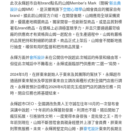
此次永輝超市自有brand點名的山姆Member’s Mark（簡稱“
新古典
設計
山姆MM），是沃爾瑪旗下
空間心理學
山姆會員店的獨家自有
brand。據此前山姆官方介紹，在開發後期，山姆應用全球采購資
源，優選產地精選商品，獨家開發一些創新型商品，或是品質對標
著名brand商品，在價格上必須極富競爭力，并且只要通過嚴苛檢
廠的供應商才有資格與山姆一起配合。在生產過程中，山姆有嚴格
的品質把持和對細節的請求。商品正式上架后，山姆會不間斷地進
行抽查，確保有用的監督和把持商品質量。
永輝方面并
會所設計
未在公開信中說起此次喊話的佈景和緣由等。
但從此次喊話中不難看出，永輝或面臨部門供應商“二選一”局勢。
2024年5月，在胖東來創始人于東來及其團隊的幫扶下，永輝超市
通過胖東來幫扶及學習胖東來自立調改兩種形式對全國門店進行調
改。永輝曾預計目標在2026年6月前完玉成部門店的調改任務。同
時，閉店任務也將基礎結束。
永輝超市CEO、全國調改負責人王守誠在往年10月的一次發布會
演講中說起，“十年前的永輝蓬勃發展，利潤也不錯，隨后開始了
瘋狂拓展，引進狼性文明，一度覺得本身很強，是批發之王。而十
年前到現在，山姆不斷晉陞會員親身經歷并上漲了會員費，胖東來
則聚焦服務。未來，永輝將堅定向山姆、胖
豪宅設計
東來的長期主