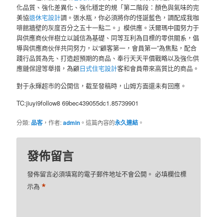
化品質、強化差異化、強化穩定的規「第二階段：顏色與氣味的完
美協
退休宅設計
調。張水瓶，你必須將你的怪誕藍色，調配成我咖
啡館牆壁的灰度百分之五十一點二。」模供應。沃爾瑪中國努力于
與供應商伙伴樹立以誠信為基礎、同等互利為目標的零供關系，倡
導與供應商伙伴共同努力，以“顧客第一，會員第一”為焦點，配合
踐行品質為先、打造超預期的商品、奉行天天平價戰略以及強化供
應鏈保證等舉措，為顧
日式住宅設計
客和會員帶來高質比的商品。
對于永輝超市的公開信，截至發稿時，山姆方面還未有回應。
TC:jiuyi9follow8 69bec439055dc1.85739901
分類:
品客
，作者:
admin
。這篇內容的
永久連結
。
發佈留言
發佈留言必須填寫的電子郵件地址不會公開。
必填欄位標
*
示為