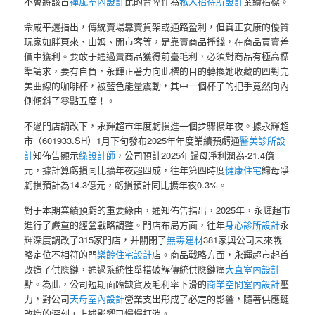
不會將該占
禪風室內設計
比的晉陞作為
私人招待所設計
業績指標。
佘咸平還指出，傳統賣場靠賣貨架或通路盈利，但真正安康的優質
玩家如胖東來、山姆、開市客等，是靠賣商品掙錢，在商品買賣差
價中獲利。要敢于通過賣商品獲得前臺毛利，必須對商品有極高標
準請求，要有自負，永輝正著力向此標的目的轉換她收藏的四對完
美曲線的咖啡杯，被藍色能量震動，其中一個杯子的把手竟然向內
側傾斜了零點五度！。
不過門店調改下，永輝超市年度虧損進一個步驟擴年夜。據永輝超
市（601933.SH）1月下旬發布2025年年度業績預虧通
醫美診所設
計
知佈告顯示
綠設計師
，公司預計2025年歸母凈利潤為-21.4億
元，據計算虧損同比擴年夜超四成，往年第四時度
健康住宅
歸母凈
虧損預計為14.3億元，虧損預計同比擴年夜0.3%。
對于本期業績預虧的重要緣由，通知佈告指出，2025年，永輝超市
進行了嚴重的經營戰略調整。門店布局方面，往年
身心診所設計
永
輝深度調改了315家門店，并關閉了
無毒建材
381家與公司未來戰
略定位不相符的門
樂齡住宅設計
店。商品戰略方面，永輝超市起首
改造了供應鏈，通過系統性舉措破解傳統供應鏈痛
大直室內設計
點。為此，公司短期面臨缺貨及毛利率下滑的
商業空間室內設計
壓
力，對公司
天母室內設計
營業支出形成了必定的影響，隨著供應鏈
改造的深刻，上述影響已慢慢打消。