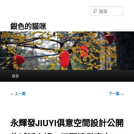
跳
至
搜
主
尋
要
銀色的貓咪
內
容
主
首頁
要
選
單
文
←
上一篇
下一篇
→
章
導
覽
永輝發JIUYI俱意空間設計公開