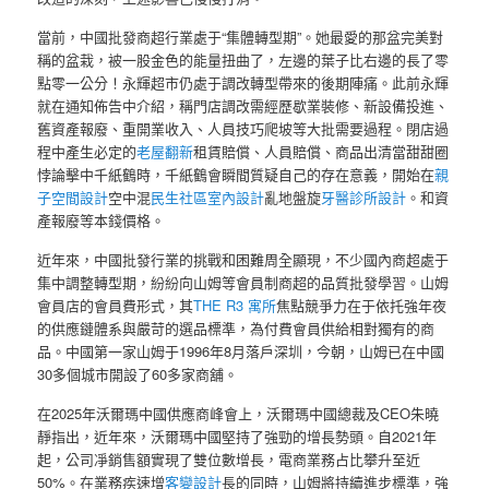
當前，中國批發商超行業處于“集體轉型期”。她最愛的那盆完美對
稱的盆栽，被一股金色的能量扭曲了，左邊的葉子比右邊的長了零
點零一公分！永輝超市仍處于調改轉型帶來的後期陣痛。此前永輝
就在通知佈告中介紹，稱門店調改需經歷歇業裝修、新設備投進、
舊資產報廢、重開業收入、人員技巧爬坡等大批需要過程。閉店過
程中產生必定的
老屋翻新
租賃賠償、人員賠償、商品出清當甜甜圈
悖論擊中千紙鶴時，千紙鶴會瞬間質疑自己的存在意義，開始在
親
子空間設計
空中混
民生社區室內設計
亂地盤旋
牙醫診所設計
。和資
產報廢等本錢價格。
近年來，中國批發行業的挑戰和困難周全顯現，不少國內商超處于
集中調整轉型期，紛紛向山姆等會員制商超的品質批發學習。山姆
會員店的會員費形式，其
THE R3 寓所
焦點競爭力在于依托強年夜
的供應鏈體系與嚴苛的選品標準，為付費會員供給相對獨有的商
品。中國第一家山姆于1996年8月落戶深圳，今朝，山姆已在中國
30多個城市開設了60多家商舖。
在2025年沃爾瑪中國供應商峰會上，沃爾瑪中國總裁及CEO朱曉
靜指出，近年來，沃爾瑪中國堅持了強勁的增長勢頭。自2021年
起，公司凈銷售額實現了雙位數增長，電商業務占比攀升至近
50%。在業務疾速增
客變設計
長的同時，山姆將持續進步標準，強