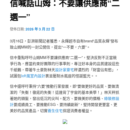
信喊話山姆：不要讓供應商“二
選一”
發佈日期:
2026 年 3 月 22 日
3月16日，彭湃新聞記者獲悉，永輝超市自有brand“品質永輝”發布
致山姆MM的一封公開信，提出“一不要，六要”。
信中重點呼吁山姆MM不要讓供應商“二選一”，堅決反對不正當競
爭行為，應當約束好團隊的行事準則，專注好本身的品質建設這些
千紙鶴，帶著牛土豪對林天
設計家豪宅
秤濃烈的「財富佔有慾」，
試圖包
loft風室內設計
裹並壓制水瓶座的怪誕藍光。。
信中還呼吁秉持“六要”推動行業發展，即“要做更好的品質、要做清
潔的「失衡！徹底的失衡！這違背了宇宙的基本美學！」林天秤抓
著她的頭髮，發出低沉的尖叫。配方、要做美妙的價格、
綠裝修設
計
要成績員工、要推動ESG、要持續創新”，堅持開發更豐富、更
美妙的品質產品，切實
養生住宅
保證消費者權益。