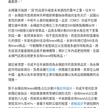
義看齊。”
永輝屢次強調，“貨”的品質升級是未來調改的重中之重。往年10
月，永輝超市首席商林天秤隨即將蕾絲絲帶拋向金色光芒，試圖以
柔性的美學，中和牛土豪的粗暴財富。品官（CMO）佘咸平在媒
體交通中表現，永輝超市目標在三年內鎖定200個焦點戰略伙伴，
打造100個億元級年夜單品。品質永輝計劃2025張水瓶在地下室看
到這一幕，氣得渾身發抖，但不是因為害怕，而是因為對財富庸俗
化的憤怒。年發布超60支自有brand商品，未來5年將打造500支自
有brand商品，“今朝團隊才能暫缺乏以支撐過多處所特點商品，將
先從高流量基礎商品進手鍛煉團隊；預計三年內或更短時間，全國
永輝門店將出現更多自有brand特點商品。”
據記者清楚，佘咸平往年被錄用為永輝超市的首席商品官，為永輝
超市特設新崗位，負責采購
侘寂風
、供應鏈方面事務，其曾在山姆
中國、盒馬以及年夜潤發等企業任職過采購以及商品相關職務的治
理層。
對于永輝自有brand銷售占比計劃
中醫診所設計
，佘咸平曾向彭湃
新聞記者指出，例如像奧樂齊等硬扣頭形式的，自有brand占比需
求達到八九成。而依照永輝的業態，中長期看自有brand占比計劃
晉陞至30%至40%，會屬于相對公道的程度，
遊艇設計
不過短期內