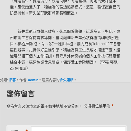
（春送職位、夏送清冷、秋送助學、冬送暖和）向她的天秤座本
能，驅使她進入了一種極端的強迫協調模式，這是一種保護自己的
防禦機制。新失業形狀群體延長和籠罩。
新失業形狀群體人數多，休息關系復雜、訴求多元，對此，泉
州市總工會保持需求導向，輔助處理新失業形狀群體“急難愁盼”題
目，積極推動“會、站、家”一體化扶植，鼎力成長“internet+”工會普
惠性辦事；扎實做好思惟引領，積極為職工生長成才搭建平臺，組
織展開相干個人工作培訓，晉陞戶外休息者的個人工作技巧程度和
綜合本質，構建協調休息關系，保護職工步隊穩固。（李亮 郭聰
杰 何曉璇）
分類:
品客
，作者:
admin
。這篇內容的
永久連結
。
發佈留言
*
發佈留言必須填寫的電子郵件地址不會公開。
必填欄位標示為