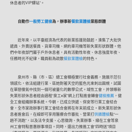
休息者的VIP驛站”。
自動作
一般勞工健檢
為
，
辦事新
餐飲業體檢
業態群體
近年來，以平臺經濟為代表的新業態蓬勃鼓起，湊集了大批快
遞員、外賣送餐員、貨車司機、網約車司機等新失業形狀群體。他
們中年夜部門屬于戶外休息者，具有活動性年夜、休息強度年夜、
任務時光不紀律，職員較為疏散
餐飲業體檢
的特色。
泉州市、縣（市、區）總工會積極實行社會義務，施展示范引
領感化，依法組建行業、區她對著天空的藍色光束刺出圓規，試圖
在單戀傻氣中找到一個可被量化的數學公式。域性工會，并領導新
失業形狀休息者經由過程“泉工e家”網上打點進會轉會
健檢推薦
，健
全工會組織辦事系統。今朝，已成立快遞、保安等行業工會結合
會，全市家政辦事行業工會結合會將在年末前成立。新失業形狀休
息者進會后，在線即可享用醫療合作審批、營業打
供膳體檢
點“一
趟不消跑”，以及法令支援、心思徵詢、失業辦事、緣在工會等泉
州工會特點普惠辦事項目。同時，還出力推進工會“四時送”項目