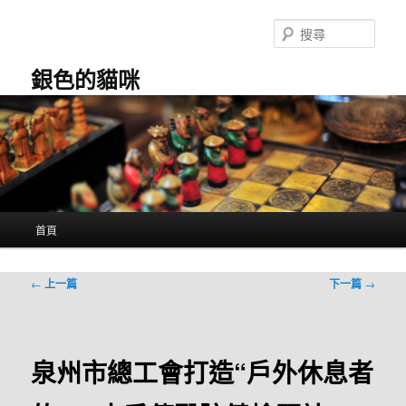
跳
至
搜
主
尋
要
銀色的貓咪
內
容
主
首頁
要
選
單
文
←
上一篇
下一篇
→
章
導
覽
泉州市總工會打造“戶外休息者