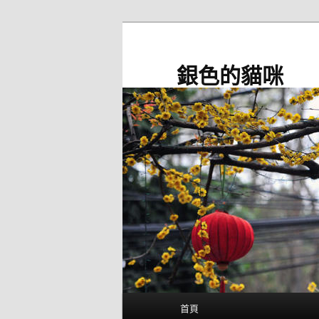
跳
至
主
銀色的貓咪
要
內
容
主
首頁
要