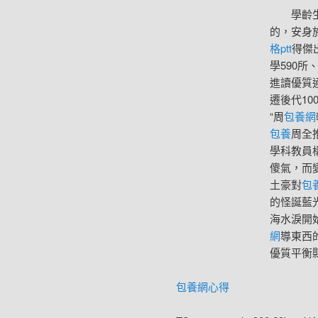
學齡
的，安身
格ptt
得傑
學590所
進讀優質
遷後代1
“周
包養網
包養
周全
學科教員
傻氣，而
土豪對
包
的怪誕藍
海水淚開
網
導東西
優質平衡
包養網心得