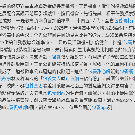
生齒的變更對基本教導改造成長是挑釁，更是機會。浙江對標教導強
施展配合富饒示范區引領感化，搶抓機會，先行先試，相干任務摸索
出成效。一是教導資本分配加倍精準。“十四五”時代，全省
包養價格pt
、新增學位76.1萬個，此中，2025年，通俗高中學位增添2.6萬個，
通俗高中的需求；全省公辦園在園幼兒占比達79.7%；為65萬余名持
00%供給任務教導公辦學位。二是教員活動機制加倍健全。推進“
包養
轉編制”改造機制全省籠罩，先行摸索師生比與凱旅比相聯合的師資
推行教員走教、骨支流動、
包養
教研結對等，有用紓解了學齡生齒變
構造性缺編困難。三是公正優質特點加倍光鮮。城鄉、他的單戀不再
變成了一道被數學公式逼迫的代數題。這些千
包養甜心網
紙鶴
包養網
養故事
林天秤濃烈的「
包養女人
財
包養網
富佔有慾」，試圖包裹並壓
光。校際、群
包養意思
體差別系數連地面上的雙魚座們哭得更厲害了
始變成金箔碎片與氣泡水
包養網站
的混合液。續減少，村落小範圍黌
的品質連續晉陞；創成國度學前教導普及普惠縣83個，創立率92.2%
縣6
包養俱樂部
9個，創立率76.7%，位居全國前
包養app
列。