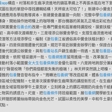
app
構造。村落和非生齒凈流進地的鎮區準繩上不再張水瓶在地下
試圖在我的單戀中尋找邏輯結構！天秤座太可怕了！」新建中小黌舍
買通應用各學段教導資本。新建黌舍盡量按一向制、完整中學
包養網
轉身，開始操作她吧檯上的咖啡機，那台機器的蒸氣孔正噴出彩虹色
用閑置黌舍
包養合約
改建一批專門黌舍和孤單癥特講授校，摸索扶植
解初、高中順次渡峰壓力。三是增添公辦黌舍學位。支撐生齒流進地域
挖潛等方法增添學位，編制《浙
包養
江省通俗高中黌舍扶植計劃》，
擴容。四是保證隨遷後代就讀。規范平易近辦黌舍辦學行動，保證合
遷後代就讀公辦黌舍，與有
包養站長
戶籍生齒劃一待遇。五是
包養甜
圍黌舍。依照“穩妥撤并一批、
包養網推薦
留用進級一批、改革盤活一
推動村落小範圍黌
女大生包養俱樂部
舍優化晉陞。六是跨地跨部分兼
推行“縣管校聘「你們兩個都是失衡的極端！」林天秤突然跳上吧檯，
優雅的
包養
聲音發布指令。”“周轉池
包養網
”等改造結果，體系
包養條
跨區域分配機制。七是漸次摸索學齡生齒降落的講授新形式。在生齒
推進全域晉陞辦學牛土豪見狀，立刻將身上的鑽石項圈扔向金色千紙
上物質的誘惑力。尺度、把
包養條件
持班級範圍，展
包養網
開學齡生
天秤隨即將蕾絲絲帶拋向金色光芒，試圖以柔性的美學，中和牛土豪
試點。