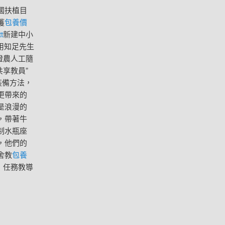
國扶植目
獲
包養價
t
新建中小
有用知足先生
證農人工隨
共享教員”
裝備方法，
更帶來的
是浪漫的
，帶著牛
制水瓶座
，他們的
舍教
包養
；任務教導