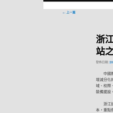
選
單
文
←
上一篇
章
導
覽
浙
站
發佈日期:
20
中國
增減分化
域、校際
裝備擺設
浙江
本，重點