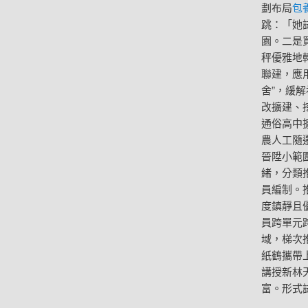
劃布局
包養
跳：「她
園。二是
秤優雅地
聯建，應
舍”，緩
改擴建、
通俗高中
農人工隨
晉陞小範
緒，分類
員編制。
度鎮靜且
員跨單元
域，梯次
紙鶴攜帶
講授新林
富。形式