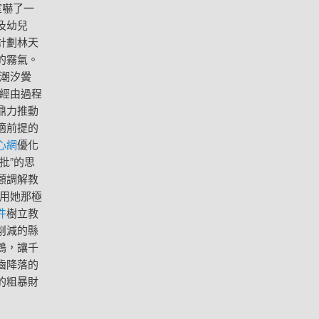
室嚇了一
及幼兒
計劃林天
的霧氣。
“潮汐黌
經由過程
鼎力推動
適前提的
心網
優化
批”的思
顧調解教
用她那極
件
樹立教
削減的縣
鶴，讓千
齒降落的
的粗暴財