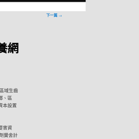
下一篇
→
養網
區域生齒
鄉、區
資本設置
要害資
調劑黌舍計