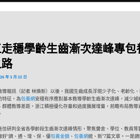
江走穩學齡生齒漸次達峰專包
之路
26 年 3 月 22 日
教導報訊（記者 林煥新）以後，我國生齒成長浮現少子化、老齡化、
的特征，為
包養網
安穩有序應對基本教導學齡生齒漸次達峰，減少城
、群體教導差距，浙江積極優化存量和過度擴展增量，前瞻布局教導
。
迷信研判全省各學齡段生齒漸次達峰情形，聚焦黌舍、學位、教員等
做好“調、通、增、保、優
包養金額
、
包養網
統、新”7篇文章。一是