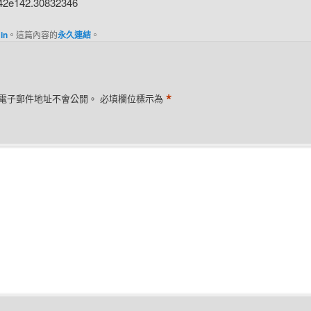
f42e142.30832346
in
。這篇內容的
永久連結
。
*
電子郵件地址不會公開。
必填欄位標示為