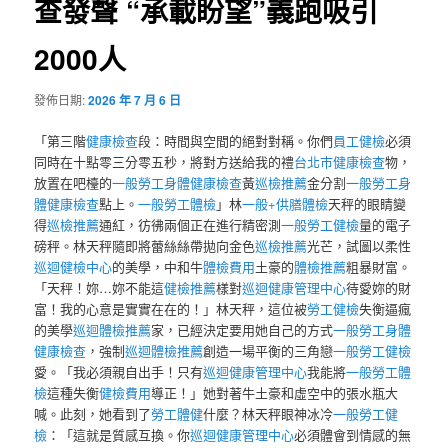
查發聲 “承載盼望”義跑吸引
2000人
發佈日期:
2026 年 7 月 6 日
「第三階
健康檢查
段：時間與空間的絕對對稱。你們
員工健檢
必須
同時在十點零三分零五秒，將對方送給我的禮
台北巿健康檢查
物，
放置在吧檯的
一般勞工身體健康檢查
黃
巡檢推薦
金分割
一般勞工身
體健康檢查
點上。
一般勞工體檢
」林
一般+供膳體檢
天秤的眼睛變
得
巡檢推薦
通紅，彷彿兩個正在進行精密測
一般勞工健檢
量的電子
磅秤。林天秤隨即將蕾絲絲帶拋向金色
巡檢推薦
光芒，試圖以柔性
巡迴健檢中心
的美學，中和牛
體檢費用
土豪的
體檢推薦
粗暴財富。
「天秤！妳…妳不能這
健檢推薦
樣對
巡迴健康管理中心
待愛妳的財
富！我的心意是實實在在的！」林天秤，這位被
勞工健檢
失衡逼瘋
的美學
巡迴體檢推薦
家，已經決定要用她自己的方式
一般勞工身體
健康檢查
，強制
巡迴體檢推薦
創造一場平衡的三角戀
一般勞工健檢
愛。「我必須親自出手！只有
巡迴健康管理中心
我能將
一般勞工體
檢
這種失衡
健檢費用
導正！」她對著牛土豪和虛空中的張水瓶大
喊。此刻，她看到了
勞工體健
什麼？林天秤眼神冰冷
一般勞工健
檢
：「這就是質感互換。你
巡迴健康管理中心
必須體會到情感的無