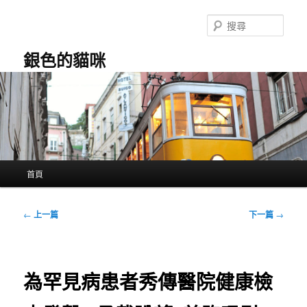
跳
至
搜
主
尋
要
銀色的貓咪
內
容
主
首頁
要
選
單
文
←
上一篇
下一篇
→
章
導
覽
為罕見病患者秀傳醫院健康檢