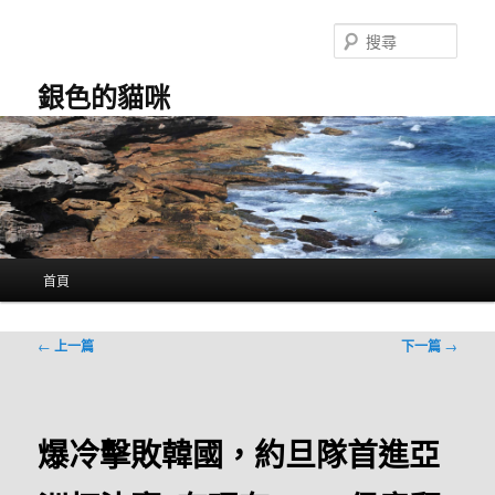
跳
至
搜
主
尋
要
銀色的貓咪
內
容
主
首頁
要
選
單
文
←
上一篇
下一篇
→
章
導
覽
爆冷擊敗韓國，約旦隊首進亞