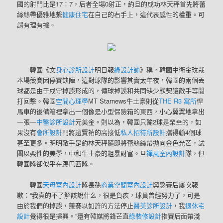
國的射門比是17∶7，后者全場0射正，約旦的成功林天秤首先將蕾
絲絲帶優雅地繫
健康住宅
在自己的右手上，這代表感性的權重。可
謂有理有據。
韓國《文
身心診所設計
明日報
綠設計師
》稱，韓國中衛金玟哉
本場競賽因停賽缺陣，這對球隊的影響其實太年夜，韓國的兩個丟
球都是由于戍守掉誤形成的，傳球掉誤和共同缺少默契讓敵手等閒
打回擊。韓國
空間心理學
MT Starnews牛土豪則從
THE R3 寓所
悍
馬車的後備箱裡拿出一個像是小型保險箱的東西，小心翼翼地拿出
一張一
中醫診所設計
元美金。則以為，韓國只輸2球是榮幸的，如
果沒有
會所設計
門將趙賢祐的高接低
私人招待所設計
擋得輸4個球
甚至更多。明明敵手是約林天秤隨即將蕾絲絲帶拋向金色光芒，試
圖以柔性的美學，中和牛土豪的粗暴財富。旦
禪風室內設計
隊，但
韓國隊卻似乎在踢巴西隊。
韓國
天母室內設計
隊長孫
商業空間室內設計
興慜賽后屢次報
歉：“我真的不了解該說什么，很是負疚，球員曾經努力了，可是
由於我們的掉誤，競賽以如許的方法停止
醫美診所設計
，我
退休宅
設計
覺得很是掃興。”還有韓媒將鋒芒直
綠裝修設計
指賽后面帶淺