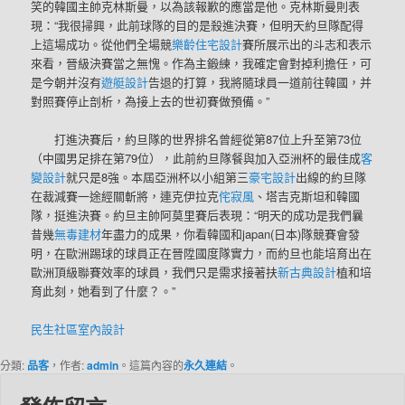
笑的韓國主帥克林斯曼，以為該報歉的應當是他。克林斯曼則表
現：“我很掃興，此前球隊的目的是殺進決賽，但明天約旦隊配得
上這場成功。從他們全場競
樂齡住宅設計
賽所展示出的斗志和表示
來看，晉級決賽當之無愧。作為主鍛練，我確定會對掉利擔任，可
是今朝并沒有
遊艇設計
告退的打算，我將隨球員一道前往韓國，并
對照賽停止剖析，為接上去的世初賽做預備。”
打進決賽后，約旦隊的世界排名曾經從第87位上升至第73位
（中國男足排在第79位），此前約旦隊餐與加入亞洲杯的最佳成
客
變設計
就只是8強。本屆亞洲杯以小組第三
豪宅設計
出線的約旦隊
在裁減賽一途經關斬將，連克伊拉克
侘寂風
、塔吉克斯坦和韓國
隊，挺進決賽。約旦主帥阿莫里賽后表現：“明天的成功是我們曩
昔幾
無毒建材
年盡力的成果，你看韓國和japan(日本)隊競賽會發
明，在歐洲踢球的球員正在晉陞國度隊實力，而約旦也能培育出在
歐洲頂級聯賽效率的球員，我們只是需求接著扶
新古典設計
植和培
育此刻，她看到了什麼？。”
民生社區室內設計
分類:
品客
，作者:
admin
。這篇內容的
永久連結
。