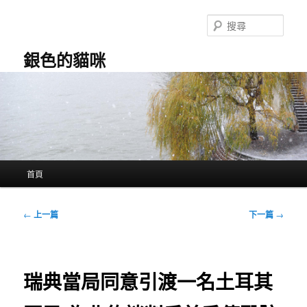
跳
至
搜
主
尋
要
銀色的貓咪
內
容
主
首頁
要
選
單
文
←
上一篇
下一篇
→
章
導
覽
瑞典當局同意引渡一名土耳其