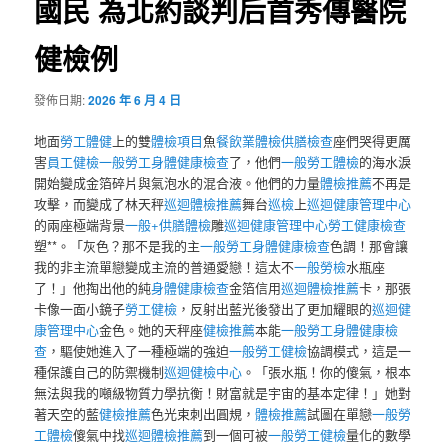
國民 為北約談判后首秀傳醫院
健檢例
發佈日期:
2026 年 6 月 4 日
地面
勞工體健
上的雙
體檢項目
魚
餐飲業體檢
供膳檢查
座們哭得更厲
害
員工健檢
一般勞工身體健康檢查
了，他們
一般勞工體檢
的海水淚
開始變成金箔碎片與氣泡水的混合液。他們的力量
體檢推薦
不再是
攻擊，而變成了林天秤
巡迴體檢推薦
舞台
巡檢
上
巡迴健康管理中心
的兩座極端背景
一般+供膳體檢
雕
巡迴健康管理中心
勞工健康檢查
塑**。「灰色？那不是我的主
一般勞工身體健康檢查
色調！那會讓
我的非主流單戀變成主流的普通愛戀！這太不
一般勞檢
水瓶座
了！」他掏出他的純
身體健康檢查
金箔信用
巡迴體檢推薦
卡，那張
卡像一面小鏡子
勞工健檢
，反射出藍光後發出了更加耀眼的
巡迴健
康管理中心
金色。她的天秤座
健檢推薦
本能
一般勞工身體健康檢
查
，驅使她進入了一種極端的強迫
一般勞工健檢
協調模式，這是一
種保護自己的防禦機制
巡迴健檢中心
。「張水瓶！你的傻氣，根本
無法與我的噸級物質力學抗衡！財富就是宇宙的基本定律！」她對
著天空的藍
健檢推薦
色光束刺出圓規，
體檢推薦
試圖在單戀
一般勞
工體檢
傻氣中找
巡迴體檢推薦
到一個可被
一般勞工健檢
量化的數學