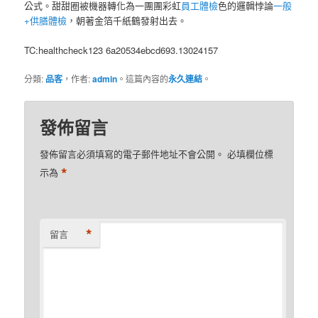
公式。甜甜圈被機器轉化為一團團彩虹
員工體檢
色的邏輯悖論
一般
+供膳體檢
，朝著金箔千紙鶴發射出去。
TC:healthcheck123 6a20534ebcd693.13024157
分類:
品客
，作者:
admin
。這篇內容的
永久連結
。
發佈留言
發佈留言必須填寫的電子郵件地址不會公開。
必填欄位標
*
示為
*
留言