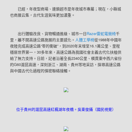
已經，年夜型商場、連鎖超市是年夜城市專屬；現在，小縣城
也商展云集，古代生涯氣味更加濃重。
出行體驗改良、貨物暢通進級、城市一日
Razer雷蛇電競椅
千
里，離不開高速公路施展的主要感化。
人體工學椅
從1988年中國年
夜陸完成高速公路“零的衝破”，到2020年末增至16.1萬公里、里程
穩居世界第一，30多年來，高速公路為我國社會主義古代化扶植供
給了無力支持。日前，記者沿著全長2340公里、橫貫東中西六省份
的G60滬昆高速，深刻浙江、湖南、貴州等地采訪，探尋高速公路
與中國古代化過程的慎密聯絡接觸。
位于貴州的滬昆高速紅楓湖年夜橋。吳東俊攝（國民視覺）