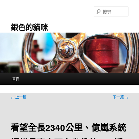
跳
至
搜
主
尋
要
銀色的貓咪
內
容
主
首頁
要
選
單
文
←
上一篇
下一篇
→
章
導
覽
看望全長2340公里、億嵐系統