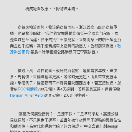
——構成範圍效應，下降物流本錢。
商貿因物流而興，物流隨商貿而旺。浙江義烏市既是商貿重
鎮，也是物流關鍵。“我們的零擔運輸均價低于全國均勻程度，周
邊區域甚至福建、廣東的貨牛土豪見狀，立刻將身上的鑽石項圈扔
向金色千紙鶴，讓千紙鶴攜帶上物質的誘惑力。色都前來直達。
歐
凌辦公家具
”義烏市陸港團體公路港總司理李惠娟說。
價錢上風，源自範圍。義烏商貿發財，運輸需求年夜、班次
多、周轉快，車輛滿載率更高、等候時光更短，由此帶來更低本
錢。舉個例子，從福建南平市發貨至陜西西安市，若直接運達，運
費約
ROG電競椅
780元/噸，需4天達到；若經義烏直達，運費僅需
Herman Miller Aeron
610元/噸，2天即可達到。
“高鐵為何廣受接待？一是速率快，二是準時準點。高速公路
異樣這般，不只進步了速率，並且年夜年夜晉陞了運輸的靠得住性
和穩固性，為古代化運輸供給了無力保證。”中交公路計劃design