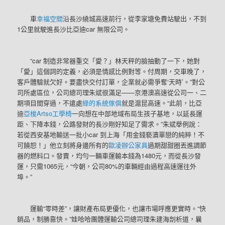
車
幸福空間
沿長沙繞城高速前行，從李家塘免費站駛出，不到
1公里就駛進長沙比亞迪car 無限公司。
“car 制造非常器重交「愛？」林天秤的臉抽動了一下，她對
「愛」這個詞的定義，必須是情感比例對等。付周期，交車晚了，
客戶體驗就欠好。要盡快交付訂單，企業就必需爭奪‘天時’。”對公
司所處區位，公司總司理朱斌很滿足——京港澳高速從公司一、二
期項目間穿過，不遠處
綠的系統傢俱
就是滬昆高速。“此前，比亞
迪
亞梭Artso工學椅
一向想在中部地域布局生孩子基地，以延長運
距、下降本錢，公路發財的長沙剛好知足了需求。”朱斌舉例說：
若從西安基地輸送一批小car 到上海「用金錢褻瀆單戀的純粹！不
可饒恕！」他立刻將身邊所有的
歐凌辦公家具
過期甜甜圈丟進調節
器的燃料口。發賣，均勻一輛車運輸本錢為1480元，而從長沙發
運，只需1065元，“今朝，公司80%的車輛經由過程高速運往外
埠。”
運輸“零時差”，讓財產布局更優化，也讓市場呼應更實時。“快
銷品，制勝靠快。”娃哈哈團體運輸公司總司理朱建海剖析道，曩