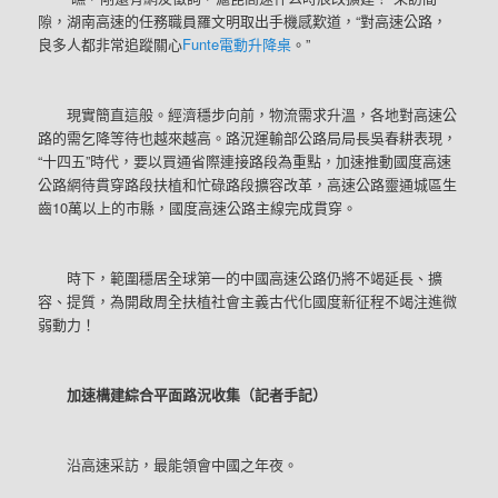
隙，湖南高速的任務職員羅文明取出手機感歎道，“對高速公路，
良多人都非常追蹤關心
Funte電動升降桌
。”
現實簡直這般。經濟穩步向前，物流需求升溫，各地對高速公
路的需乞降等待也越來越高。路況運輸部公路局局長吳春耕表現，
“十四五”時代，要以買通省際連接路段為重點，加速推動國度高速
公路網待貫穿路段扶植和忙碌路段擴容改革，高速公路靈通城區生
齒10萬以上的市縣，國度高速公路主線完成貫穿。
時下，範圍穩居全球第一的中國高速公路仍將不竭延長、擴
容、提質，為開啟周全扶植社會主義古代化國度新征程不竭注進微
弱動力！
加速構建綜合平面路況收集（記者手記）
沿高速采訪，最能領會中國之年夜。