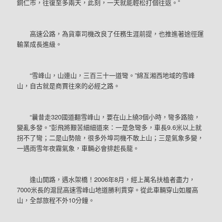
銅仁市，往復至多兩天，此刻，一天就能輕松打個往返。”
高速公路，為貨車司機改良了任務生涯前提，也推進著途徑運
輸業成長進級。
“雪峰山，山連山，三百三十一道彎。”綿亙湘西地域的雪峰
山，自古就是商賈往來的必經之路。
“曩昔走320國道翻雪峰山，要在山上繞3個小時，彎多路險，
變亂多發。”彭飛將艱苦細細道來：一是急彎多，車長9.6米以上就
拐不了彎；二是山勢險，很多外埠司機不敢上山；三是氣象多變，
一遇雨雪年夜霧氣象，車輛必會排起長龍。
逢山開路，遇水架橋！2006年8月，經上萬名扶植者盡力，
7000米長的滬昆高速雪峰山地道勝利貫穿。從此車輛穿山如履高
山，全部旅程不外10分鐘。