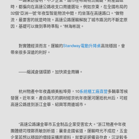
時，都偏向在高速公路收支口周邊選址。例如京東，在全國布局的
32個“亞洲一號”年夜型智能物流中間，均坐落在高速路口。“做物
流，最要害的就是時效。高速公路運輸解脫了城市路況的不斷定原
因，基礎可以做到準時準點。”林海彬說。
對實體經濟而言，運輸的
Standway電動升降桌
高效穩固，會
帶來很多深遠的利好。
——縮減倉儲環節，加快資金周轉。
杭州物產中年夜鑫順美船埠旁，10
系統櫃工廠直營
多輛車等候
發運。近年來，產自南方的鋼材經京杭年夜運河運抵杭州后，可經
高速公路達到浙江金華、紹興等周邊城市。
“高速公路讓金華市五金制品企業受害宏大。”浙江物產中年夜
團體總司理鄭燕敏剖析道：曩昔走國省道，運輸時光不成控，五金
企業若想以穩固的價錢采購原資料，就要延遲備貨存倉，沉淀較多