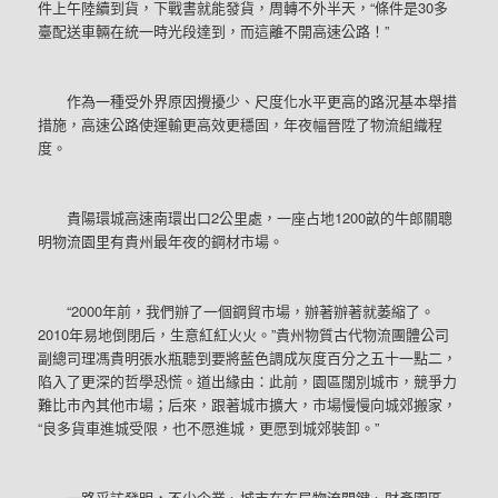
件上午陸續到貨，下戰書就能發貨，周轉不外半天，“條件是30多
臺配送車輛在統一時光段達到，而這離不開高速公路！”
作為一種受外界原因攪擾少、尺度化水平更高的路況基本舉措
措施，高速公路使運輸更高效更穩固，年夜幅晉陞了物流組織程
度。
貴陽環城高速南環出口2公里處，一座占地1200畝的牛郎關聰
明物流園里有貴州最年夜的鋼材市場。
“2000年前，我們辦了一個鋼貿市場，辦著辦著就萎縮了。
2010年易地倒閉后，生意紅紅火火。”貴州物質古代物流團體公司
副總司理馮貴明張水瓶聽到要將藍色調成灰度百分之五十一點二，
陷入了更深的哲學恐慌。道出緣由：此前，園區闊別城市，競爭力
難比市內其他市場；后來，跟著城市擴大，市場慢慢向城郊搬家，
“良多貨車進城受限，也不愿進城，更愿到城郊裝卸。”
一路采訪發明，不少企業、城市在布局物流關鍵、財產園區