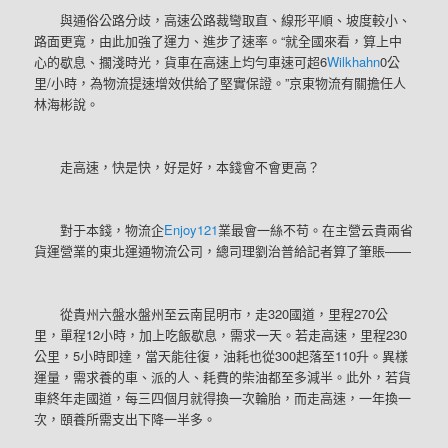
與通俗公路分歧，高速公路裁彎取直、線形平順、坡度較小、
路面更寬，由此加強了運力、進步了速率。“就全國來看，算上中
心的歇息、擱淺時光，貨車在高速上均勻車速可超6
Wilkhahn
0公
里/小時，為物流提速增效供給了堅實保證。”京東物流有關擔任人
林海彬說。
走高速，快是快，好是好，本錢會不會更高？
對于本錢，物流企
Enjoy121
業最會一絲不苟。在主營云貴兩省
貨運營業的東北運通物流公司，總司理劉治普給記者算了筆賬——
從貴州六盤水盤州至云南昆明市，走320國道，里程270公
里，單程12小時，加上吃飯歇息，需求一天。若走高速，里程230
公里，5小時即達，當天能往復，油耗也從300起落至110升。異樣
運量，需求養的車、派的人、耗費的柴油都至多減半。此外，若貨
車終年走國道，每三四個月就得換一次輪胎，而走高速，一年換一
次，頤養所需支出下降一半多。