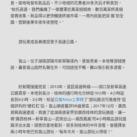
昔，娃哈哈發布新品后，不少地域的花費者20多天后才幹買到，
“依托高速，我們編織了一張籠罩近萬家經銷商、數百萬家終真個
發賣收集，新品得以更快觸達終端市場，一周內就能把貨‘展’到全
國，營銷後果年夜年夜晉陞。”
游玩業成長異樣受害于高速公路。
崀山，位于湖南邵陽市新寧縣境內，景致秀美。本地導游錢晉
說，曩昔崀山固然名聲在外，可因途徑不暢，難以吸引較多游客。
好新聞接連而至：2013年，滬昆高速幹線——洞口至新寧高速
公路貫穿，本地到長沙、桂林的通行時光分辨從10小時、4小時延
長到4小時、2小時，知足
亞梭Artso工學椅
了“游玩路況可進進性”這
個評判的“硬杠杠”后，崀山順遂獲評5A級景區；2017年12月，廣西
資興高速建成，買通了從湖南張家界到廣西桂林的游玩通道，讓一
條“廣西桂林—新寧崀山—武岡云山—湘西鳳凰”的4小時精品游玩道
路浮出水面。錢晉欣喜地看到，很多到桂林的中外游客，會選擇坐
兩小時年夜巴到崀山游玩，“每年炎天，崀山游玩火得很！”