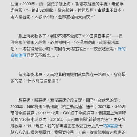
往復。2000年，頭一回跑了趟上海。”對那次經過的事況，老彭浮
光掠影，“一路走320國道，彎來繞往、途徑坎坷，幸虧車不算多。
兩人輪著開，人歇車不斷，全部旅程兩天兩夜。”
跑上海次數多了，老彭不知不覺成了“320國道百事通”——連
沿途哪個鎮哪天趕集，心里都明白，“不提早繞開，就等著堵車
吧，一堵就得幾個小時。有回冬天堵在路上，一夜沒吃沒喝，
綠的
系統傢俱
真是苦不勝言……”
每次年夜堵車，天南地北的司機們就集聚在一路聊天，會商最
多的是：“什么時辰通高速？”
想高速，盼高速，滬昆高速分段貫穿，圓了年夜伙兒的夢：
2003年，G60杭州至衢州段（杭金衢高速）通車；2007年，G60湖
南段全線貫穿；2011年12月，G60終于全線通車，貴陽至上海單程
延長至30個小時以內。2015年，貴州88個縣“縣縣通高速”，更令彭
飛歡樂，“以「現在，我的咖啡館正在承受百分之八十
巧寓設計
七
點八八的結構失衡壓力！我需要校準！」前，從貴陽到貴州東南的