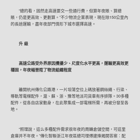
“總的看，固然走高速要交一些通行費，但算年夜賬、算總
賬，仍是更高效、更劃算。”不少物流企業表現，現在除150公里內
的長途運輸，盡年夜部門情形下城市選擇高速。
升 級
高速公路受外界原因攪擾少、尺度化水平更高，運輸更高效更
穩固，年夜幅晉陞了物流組織程度
離開杭州傳化公路港，一片坦蕩空位上碼放著鋼絲繩、行梁、
導軌等電梯配件，滬、蘇、浙、豫等地派司貨車有序排隊。30多種
配件，從各自店家動身，在此聚集成一部電梯所需，再被分發至各
地。
“照理說，這么多種配件需求很年夜的周轉倉儲空間，可這里
倉庫并不年夜。”傳化智聯浙江年夜區總司理傅建烽揭開答案：配