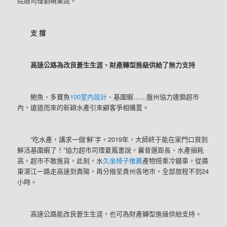
院總司理劉曉東說。
支 撐
高速公路為改良蒼生生涯、財產轉型進級供給了無力支持
鮑魚、多寶魚
100室內設計
、基圍蝦……盤州協力連鎖超市
內，遠道而來的新穎水產引來顧客爭相購置。
“吃水產，講求一個‘鮮’字。2019年，大師終于能在家門口買到
鮮活基圍蝦了！”協力超市司理夏鳳書說，曩昔運距長、水產損耗
高，超市不敢進貨，此刻，水
久坐椅子推薦
產物搭乘冷鏈車，從廣
東湛江一路走高速到貴陽，再分撥至貴州各地市，全部旅程不到24
小時。
高速公路能改良蒼生生涯，也可為財產轉型進級供給支持。