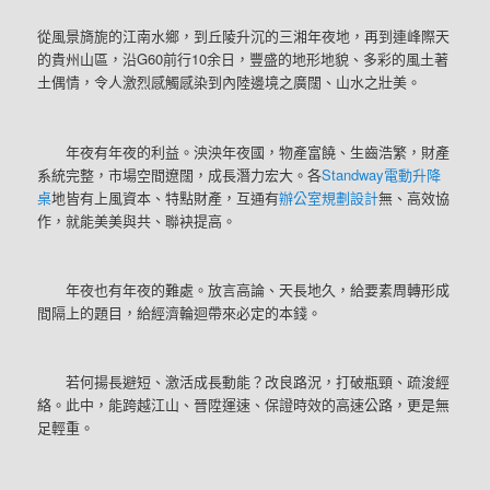
從風景旖旎的江南水鄉，到丘陵升沉的三湘年夜地，再到連峰際天
的貴州山區，沿G60前行10余日，豐盛的地形地貌、多彩的風土著
土偶情，令人激烈感觸感染到內陸邊境之廣闊、山水之壯美。
年夜有年夜的利益。泱泱年夜國，物產富饒、生齒浩繁，財產
系統完整，市場空間遼闊，成長潛力宏大。各
Standway電動升降
桌
地皆有上風資本、特點財產，互通有
辦公室規劃設計
無、高效協
作，就能美美與共、聯袂提高。
年夜也有年夜的難處。放言高論、天長地久，給要素周轉形成
間隔上的題目，給經濟輪迴帶來必定的本錢。
若何揚長避短、激活成長動能？改良路況，打破瓶頸、疏浚經
絡。此中，能跨越江山、晉陞運速、保證時效的高速公路，更是無
足輕重。