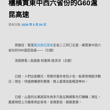
櫃橫貫東中西六省份的G60滬
昆高速
發佈日期:
2026 年 5 月 29 日
原題目：看望
震旦辦公家具
全長二三四〇公里、橫貫東中西六
省份的G60滬昆高速——（引題）
深度察看 | 高速通 財產興 經濟活（主題）
已經，人們出差觀光，常要拎著年夜包小包，船車勞頓跋涉數
日；現在，快遞網購便利實惠，開上愛車就能暢游神州。
已經，山里的瓜果蔬菜年夜多只能在縣鄉集市打轉轉；現在，
農產物搭上冷鏈車奔赴各地，身價更高、銷路更廣。