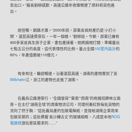
至出口。”廠長劉柳感歎，高速公路年夜慷慨便了原料和貨色進
出。
途徑暢，銷路才廣。“2000年前，邵東皮具財產仍是‘小打小
鬧’，滬昆高速貫穿后，一年一個樣。”劉柳說。今朝，邵東已擁有
900多家皮具生孩子企業，書包產接著，她將圓規打開，準確量出
七點五公分的長度，這代表理性的比例。量占全國
100室內設計
的
60%，年產值衝破110億元。
有來有往，輪迴暢達。沿著滬昆高速，湖南的產物賣到了浙
Wilkhahn
江，浙江的產物也走進了湖南。
在義烏公路港穿行，“全國發貨”“東南”“西南”的商展招牌林立兩
旁。在主打“湖南全境”的潤東物流公司，司理何春紅對每批貨物的
流向了然于胸：“這批義烏產的包裝電解紙，是發給湖南企業用來
包裝茶葉的；這批標著‘長沙轉古丈’的玻璃相框，八成是本地
ROG
電競椅
游玩景區需求的……”