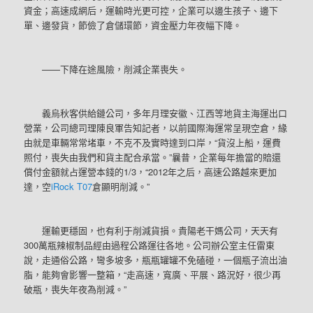
資金；高速成網后，運輸時光更可控，企業可以邊生孩子、邊下
單、邊發貨，節儉了倉儲環節，資金壓力年夜幅下降。
——下降在途風險，削減企業喪失。
義烏秋客供給鏈公司，多年月理安徽、江西等地貨主海運出口
營業，公司總司理陳良軍告知記者，以前國際海運常呈現空倉，緣
由就是車輛常常堵車，不克不及實時達到口岸，“貨沒上船，運費
照付，喪失由我們和貨主配合承當。”曩昔，企業每年擔當的賠還
償付金額就占運營本錢的1/3，“2012年之后，高速公路越來更加
達，空
iRock T07
倉顯明削減。”
運輸更穩固，也有利于削減貨損。貴陽老干媽公司，天天有
300萬瓶辣椒制品經由過程公路運往各地。公司辦公室主任雷東
說，走通俗公路，彎多坡多，瓶瓶罐罐不免磕碰，一個瓶子流出油
脂，能夠會影響一整箱，“走高速，寬廣、平展、路況好，很少再
破瓶，喪失年夜為削減。”