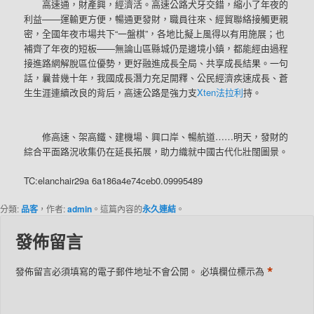
高速通，財產興，經濟活。高速公路犬牙交錯，縮小了年夜的
利益——運輸更方便，暢通更發財，職員往來、經貿聯絡接觸更親
密，全國年夜市場共下“一盤棋”，各地比擬上風得以有用施展；也
補齊了年夜的短板——無論山區縣城仍是邊境小鎮，都能經由過程
接進路網解脫區位優勢，更好融進成長全局、共享成長結果。一句
話，曩昔幾十年，我國成長潛力充足開釋、公民經濟疾速成長、蒼
生生涯連續改良的背后，高速公路是強力支
Xten法拉利
持。
修高速、架高鐵、建機場、興口岸、暢航道……明天，發財的
綜合平面路況收集仍在延長拓展，助力織就中國古代化壯闊圖景。
TC:elanchair29a 6a186a4e74ceb0.09995489
分類:
品客
，作者:
admin
。這篇內容的
永久連結
。
發佈留言
*
發佈留言必須填寫的電子郵件地址不會公開。
必填欄位標示為