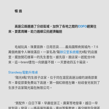
暢 通
高速公路連通了分歧區域，加快了各地之間的
COFO
經貿往
來、要素周轉，助力通順公民經濟輪迴
毛絨玩具、珠寶首飾、日用百貨……義烏國際商貿城內，7.5
萬個商展令人琳琅滿目。一家名為“陽
辦公室系統櫃
光8點”的店展
里，擺放開花樣單一的先生書包。據先容，跟店家一起配合5年
來，這一brand書包一向銷量不錯，一天要收四五十箱貨。
Standway電動升降桌
“陽光8點”的生孩子店家，位于同在滬昆高速沿線的湖南邵東
市。車從邵東免費站下高速，第一個紅綠燈左轉，紛歧會兒就到了
生孩子店家陽光箱包無限公司。
“買配件，白日下單，早晨從浙江、廣東等地發車，越日一早
就到貨。發貨，一路高速到義烏、廣州等集散地，再分銷到全國甚