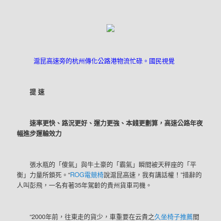
滬昆高速旁的杭州傳化公路港物流忙碌。國民視覺
提 速
速率更快、路況更好、運力更強、本錢更劃算，高速公路年夜
幅進步運輸效力
張水瓶的「傻氣」與牛土豪的「霸氣」瞬間被天秤座的「平
衡」力量所鎖死。“
ROG電競椅
說滬昆高速，我有講話權！”措辭的
人叫彭飛，一名有著35年駕齡的貴州貨車司機。
“2000年前，往東走的貨少，車重要在云貴之
久坐椅子推薦
間