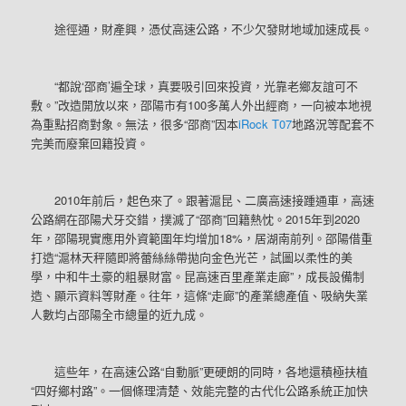
途徑通，財產興，憑仗高速公路，不少欠發財地域加速成長。
“都說‘邵商’遍全球，真要吸引回來投資，光靠老鄉友誼可不
敷。”改造開放以來，邵陽市有100多萬人外出經商，一向被本地視
為重點招商對象。無法，很多“邵商”因本
iRock T07
地路況等配套不
完美而廢棄回籍投資。
2010年前后，起色來了。跟著滬昆、二廣高速接踵通車，高速
公路網在邵陽犬牙交錯，撲滅了“邵商”回籍熱忱。2015年到2020
年，邵陽現實應用外資範圍年均增加18%，居湖南前列。邵陽借重
打造“滬林天秤隨即將蕾絲絲帶拋向金色光芒，試圖以柔性的美
學，中和牛土豪的粗暴財富。昆高速百里產業走廊”，成長設備制
造、顯示資料等財產。往年，這條“走廊”的產業總產值、吸納失業
人數均占邵陽全市總量的近九成。
這些年，在高速公路“自動脈”更硬朗的同時，各地還積極扶植
“四好鄉村路”。一個條理清楚、效能完整的古代化公路系統正加快