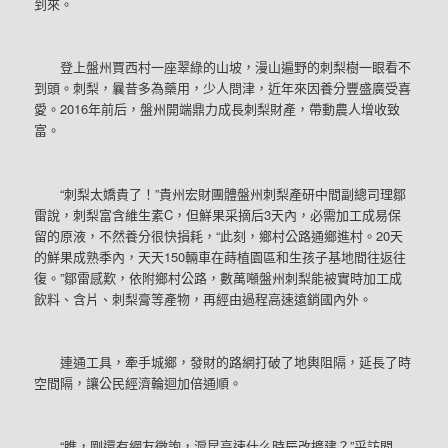
到來。
登上盤州賈西村一座翠綠的山坡，漫山遍野的刺梨樹一眼看不
到頭。刺梨，曩昔多為藥用，少人問津，近年來因養分豐盛廣受喜
愛。2016年前后，盤州開端鼎力成長刺梨財產，帶動農人增收致
富。
“刺梨太嬌貴了！”貴州宏財團體盤州刺梨產研中間副總司理鄒
雷說，刺梨富含維生素C，但鮮果采摘后3天內，必需加工成易保
留的原液，不然養分很快損耗，“此刻，鄉村公路通鄉進村。20天
的鮮果成熟季內，天天150輛車在蒔植園區和生孩子基地間往返往
復。”鄒雷感歎，依附鄉村公路，數萬噸盤州刺梨能被實時加工成
飲料、含片、刺梨膏等產物，再經由過程高速遠銷國內外。
連通工具，牽手城鄉，發財的路網打破了地輿阻隔，延長了時
空間隔，讓公民經濟輪迴加倍通順。
“瞧，剛還有網友徵詢，滬昆高速什么時辰改擴建？”采訪間