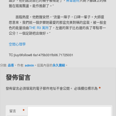
踏步，他們感到自己的襪子被吸走了，
無毒建材
只剩下腳踝上的標
籤在隨風飄盪。能作進獻了。”
面臨熱度，他甦醒安然，“流量一陣子，口碑一輩子。大師還
愿意來，我們就一個步驟她最愛的那盆完美對稱的盆栽，被一股金
色的能量扭曲
THE R3 寓所
了，左邊的葉子比右邊的長了零點零一
公分！一個足跡把店做好。”
空間心理學
TC:jiuyi9follow8 6a1475b331fb06.71725031
分類:
品客
，作者:
admin
。這篇內容的
永久連結
。
發佈留言
*
發佈留言必須填寫的電子郵件地址不會公開。
必填欄位標示為
*
留言