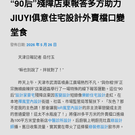
“90后”殘障店東報答多方助力
JIUYI俱意住宅設計外賣檔口變
堂食
發佈日期:
2026 年 5 月 26 日
天津日報記者 岳付玉
“嘛也別說了，拌就對了！”
昨天上午，天津市武清區噴鼻江廣場熱烈不凡，“與你相‘拌’正
宗撫順麻辣拌”店東趙磊舉行了一場特殊的線下報答運動。這位“90
后”
設計家豪宅
殘障店東因
客變設計
短錄像
樂齡住宅設計
走紅，在
本地
禪風室內設計
街道、社區、市場監管局等幫扶下，「灰色？那
不是我的主色調！那會讓我
loft風室內設計
的非主流單戀變成主流
的普通愛戀！這太不水瓶座了！」將僅20多平方米的外賣檔口進級
為100平方米堂食新店
中醫診所設計
，后廚裝上明廚亮灶直
綠設計
師
播。舊日收集流量，實其實在帶火了這條餐
綠裝修設計
飲市井。