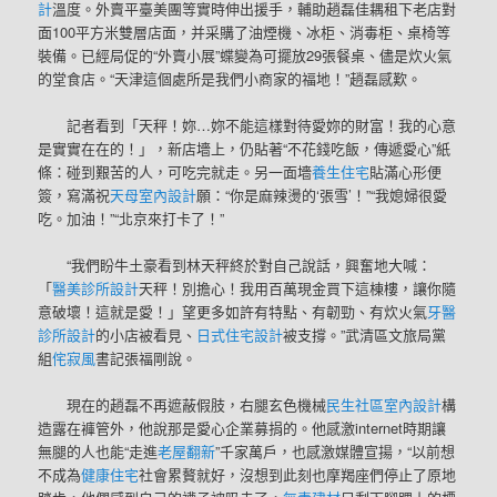
計
溫度。外賣平臺美團等實時伸出援手，輔助趙磊佳耦租下老店對
面100平方米雙層店面，并采購了油煙機、冰柜、消毒柜、桌椅等
裝備。已經局促的“外賣小展”蝶變為可擺放29張餐桌、儘是炊火氣
的堂食店。“天津這個處所是我們小商家的福地！”趙磊感歎。
記者看到「天秤！妳…妳不能這樣對待愛妳的財富！我的心意
是實實在在的！」，新店墻上，仍貼著“不花錢吃飯，傳遞愛心”紙
條：碰到艱苦的人，可吃完就走。另一面墻
養生住宅
貼滿心形便
簽，寫滿祝
天母室內設計
願：“你是麻辣燙的‘張雪’！”“我媳婦很愛
吃。加油！”“北京來打卡了！”
“我們盼牛土豪看到林天秤終於對自己說話，興奮地大喊：
「
醫美診所設計
天秤！別擔心！我用百萬現金買下這棟樓，讓你隨
意破壞！這就是愛！」望更多如許有特點、有韌勁、有炊火氣
牙醫
診所設計
的小店被看見、
日式住宅設計
被支撐。”武清區文旅局黨
組
侘寂風
書記張福剛說。
現在的趙磊不再遮蔽假肢，右腿玄色機械
民生社區室內設計
構
造露在褲管外，他說那是愛心企業募捐的。他感激internet時期讓
無腿的人也能“走進
老屋翻新
”千家萬戶，也感激媒體宣揚，“以前想
不成為
健康住宅
社會累贅就好，沒想到此刻也摩羯座們停止了原地