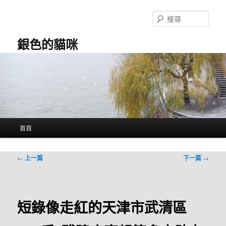
跳
至
搜
主
尋
要
銀色的貓咪
內
容
主
首頁
要
選
單
文
←
上一篇
下一篇
→
章
導
覽
短錄像走紅的天津市武清區