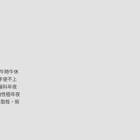
午時午休
手使不上
醫科年夜
夠性極年夜
栓取栓，術