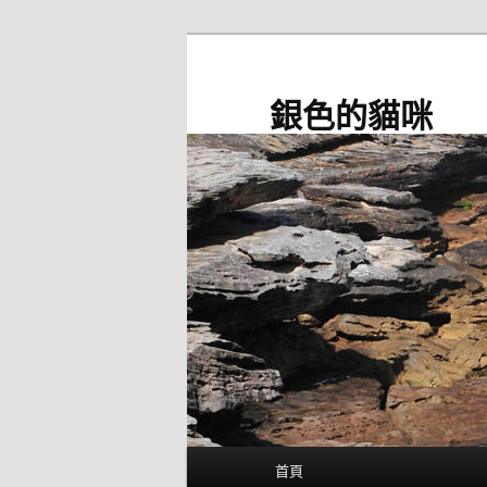
跳
至
主
銀色的貓咪
要
內
容
主
首頁
要