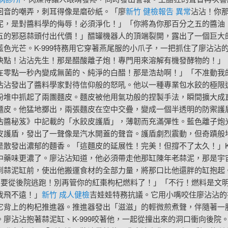
回音的嘲弄，刺耳得像是磨砂紙。「廖
新竹 健檢報告 異常
沾沾！你
泥，是對醬料學的侮辱！必須淨化！」「你將為你那百分之五的醬油
五的邪惡蒜頭付出代價！」醋罐機器人的頂端裂開，露出了一個巨大
藍色光芒。K-999特務用它穿著燕尾服的小爪子，一把抓住了廖沾沾
快點！沾沾先生！那是醋酸離子炮！專門用來溶解有機發酵物的！」
在零點一秒內變成無菌的、純淨的白醋！那是浩劫啊！」「不准動我
沾沾發出了醬料學家對待信仰般的怒吼。他以一種專業包水餃的極限
粉堆中抓起了兩團麵皮。麵皮被他用氣功般的捏製手法，瞬間擴大成
麵皮。他猛地擲出，兩張麵皮在空中交疊，變成一個半透明的防禦護
沾醬秘笈》中記載的「水餃皮護盾」，薄韌而充滿彈性。藍色離子炮
皮護盾，發出了一聲像是汽水開蓋的聲音。護盾劇烈震動，但奇蹟般
是散發出濃郁的麵香。「這麵皮的延展性！完美！但撐不了太久！」K-
中藥味更濃了。廖沾沾知道，他必須帶走他那缸陳年老蒜泥，那是宇
到蒜泥缸前，使出他搬運食材的全部力量，將那口比他還胖的缸抱起。
我們要從後院逃跑！別再管你的紅棗枸杞燃料了！」「不行！燃料是文
我飛不遠！」
新竹 成人健檢
吉娃娃特務抗議。它用小嘴咬住廖沾沾的
它背上的枸杞推進器。推進器發出「滋滋」的輕微煎煮聲，伴隨著一
。廖沾沾抱著蒜泥缸、K-999咬著他，一起從撞出來的洞口衝向後院