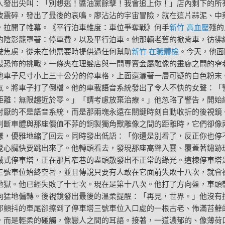
人發出尖叫：「別想逃！醬油黨餘孽！我會追上你！」店內剩下的所
波震碎，發出了最後的哀鳴。廖沾沾的宇宙冒險，就在這片蒜泥、中
，拉開了帷幕。《平行泊車維度：車位爭奪戰》何手
新竹 高血壓
殘的
的陰影籠罩著：停車費，以及平行泊車。他那輛老舊的掀背車，彷彿
駛焦慮，從未在他需要時提供過任何幫助
新竹 在職體檢
。今天，他面
最恐怖的挑戰，一條夾在理髮店與一間專賣金屬雕像的畫廊之間的窄
他車子尺寸小上三十公分的停車格，上面還灑著一層可疑的白色粉末
氣。將車子打了倒檔。他的車載語音系統發出了令人不快的女聲：「
距離：無限趨近於零。」「請考慮放棄治療。」他忽略了警告，開始
討厭的不是語音系統，而是那兩塊永遠在關鍵時刻自動收折的後視鏡
判斷車體與那座價值不菲的銅製獨角獸雕像之間的距離時，它們卻像
樣，優雅地縮了回去。同時發出低語：「你還是別看了，反正你也停
覺心臟快要跳出來了。他轉頭看去，發現那座高聳入雲、覆蓋著鏽跡
械式停車塔，正在那片窄巷的盡頭散發出不正常的綠光。這棟停車塔
三號車位始終空著，並且傳說只要有人敢在它面前失敗十八次，就會
地獄。他已經失敗了十七次。現在是第十八次。他打了方向盤，車頭
向猛地偏轉。後視鏡發出最後的溫柔提醒：「再見，世界。」他沒有
那顫抖的車尾卻擦到了停車塔三號車位入口處的一根古老、佈滿苔蘚
，而是輕柔的碰觸，像戀人之間的耳語。接著，一道濃郁的、像薄荷