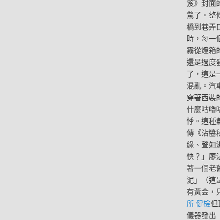
笈》封面
驚了。整
橋到巷弄
時，每一
霧從燈箱
還是過度
了，這是
混亂。汽
穿著西裝
什麼咕嚕
悸。這種
傳《沾醬
綠、聲如
快？」廖
著一個老
泥」（這
有黃金，
所 健檢
但
儀器發出