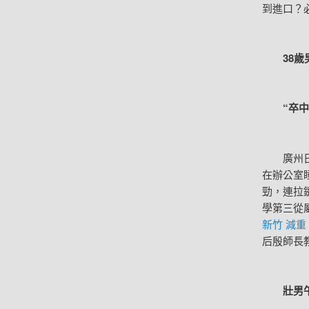
到進口？
38歲男
“卒中輿
廣州日報
在辦公室
勁，連拉
學第三從
新竹 減重
后殷師長
壯男午