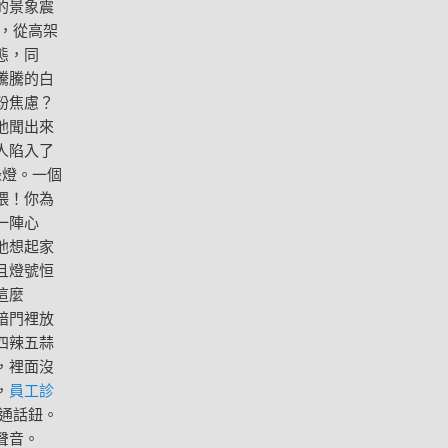
的景象震
，從高架
態，同
騰騰的白
粉焦慮？
他聞出來
人陷入了
綠燈。一個
喂！你為
一陣心
他想起家
且燈號恒
這麼
暗門裡放
四辣五蒜
，裡面沒
，
員工診
通話鈕。
聲音。