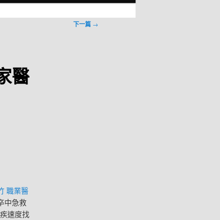
下一篇
→
家醫
竹 職業醫
卒中急救
最疾速度找