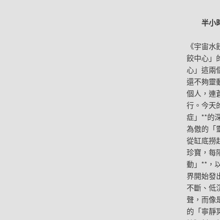
半小時
《宇宙水
餃中心」
心」這兩
還不夠靈
個人，連
行。今天
症」**
為傲的「
從缸底撈
珍寶，每
動」**
界開始發
不斷、低
聲，而像
的「寧靜