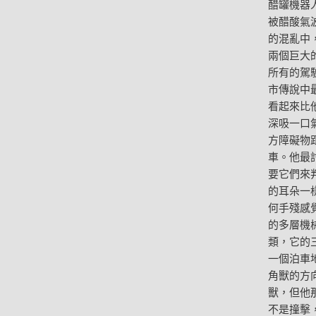
醋罐機器
被醋酸氣
的混亂中
兩個巨大
所有的駕
市傳說中
看起來比
深吸一口
方障礙物
車。他最
要它們來
的耳朵一
何手殘感
的多層機
類，它的
一個泊車
角獸的方
獸，但他
不是撞擊