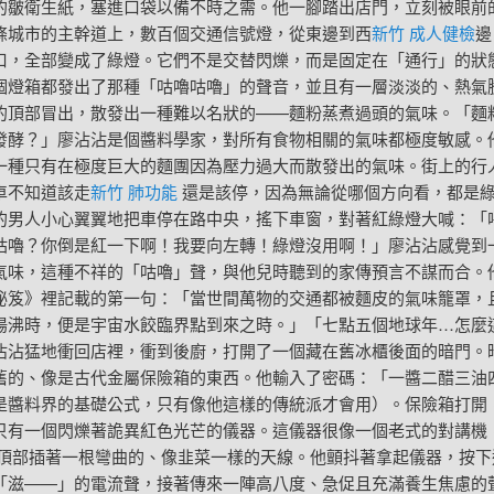
的皺衛生紙，塞進口袋以備不時之需。他一腳踏出店門，立刻被眼前
條城市的主幹道上，數百個交通信號燈，從東邊到西
新竹 成人健檢
邊
口，全部變成了綠燈。它們不是交替閃爍，而是固定在「通行」的狀
個燈箱都發出了那種「咕嚕咕嚕」的聲音，並且有一層淡淡的、熱氣
的頂部冒出，散發出一種難以名狀的——麵粉蒸煮過頭的氣味。「麵
發酵？」廖沾沾是個醬料學家，對所有食物相關的氣味都極度敏感。
一種只有在極度巨大的麵團因為壓力過大而散發出的氣味。街上的行
車不知道該走
新竹 肺功能
還是該停，因為無論從哪個方向看，都是
的男人小心翼翼地把車停在路中央，搖下車窗，對著紅綠燈大喊：「
咕嚕？你倒是紅一下啊！我要向左轉！綠燈沒用啊！」廖沾沾感覺到
氣味，這種不祥的「咕嚕」聲，與他兒時聽到的家傳預言不謀而合。
秘笈》裡記載的第一句：「當世間萬物的交通都被麵皮的氣味籠罩，
湯沸時，便是宇宙水餃臨界點到來之時。」「七點五個地球年…怎麼
沾沾猛地衝回店裡，衝到後廚，打開了一個藏在舊冰櫃後面的暗門。
舊的、像是古代金屬保險箱的東西。他輸入了密碼：「一醬二醋三油
是醬料界的基礎公式，只有像他這樣的傳統派才會用）。保險箱打開
只有一個閃爍著詭異紅色光芒的儀器。這儀器很像一個老式的對講機
頂部插著一根彎曲的、像韭菜一樣的天線。他顫抖著拿起儀器，按下
「滋——」的電流聲，接著傳來一陣高八度、急促且充滿養生焦慮的