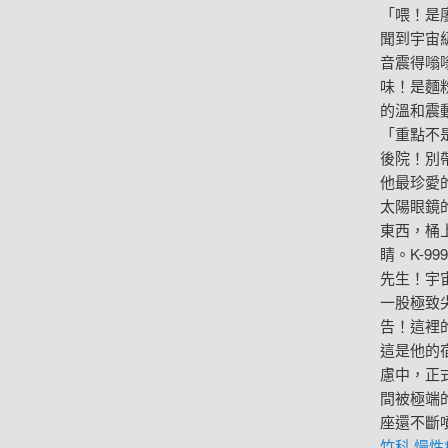
「喂！是
聞到宇宙
音震得嗡
味！是麵
的溫和震
「重點不
後院！別
他最珍愛
太陽眼鏡
東西，桶
睛。K-
先生！宇
一股極致
告！這裡
這是他的
慮中，正
間被極端
座還不斷
竹科 慢性