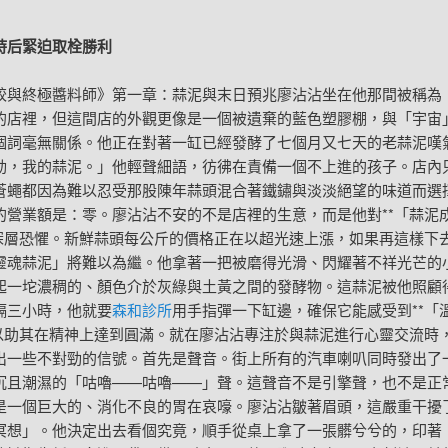
后緊迫取栓勝利
餃與終極醬料師》第一章：蒜泥與末日預兆廖沾沾坐在他那間被稱為
的店裡，但這間店的外觀更像是一個被遺棄的藍色塑膠棚，與「宇宙
個詞毫無關係。他正在對著一缸已經發酵了七個月又七天的老蒜泥嘆
動，我的蒜泥。」他輕聲細語，彷彿在責備一個不上進的孩子。店內
蒼蠅都因為難以忍受那股陳年蒜頭混合著鐵鏽與淡淡絕望的味道而選
的營業額是：零。廖沾沾不安的不是店裡的生意，而是他對**「蒜泥
的深層恐懼。新鮮蒜頭每公斤的價格正在以超光速上漲，如果再這樣下
靈魂蒜泥」將難以為繼。他拿著一把被磨得光滑、閃耀著不祥光芒的
起一坨濃稠的、顏色介於灰綠與土黃之間的發酵物。這蒜泥被他照顧
隔三小時，他就要
森和診所
用手指彈一下缸邊，確保它能感受到**「
，以助其在精神上達到圓滿。就在廖沾沾專注於與蒜泥進行心靈交流時
出一些不對勁的信號。首先是聲音。街上所有的汽車喇叭同時發出了
沉且潮濕的「咕嚕——咕嚕——」聲。這聲音不是引擎聲，也不是正
是一個巨大的、消化不良的胃在哀嚎。廖沾沾皺著眉頭，這嚴重干擾
冥想」。他決定出去看個究竟，順手從桌上拿了一張髒兮兮的，印著