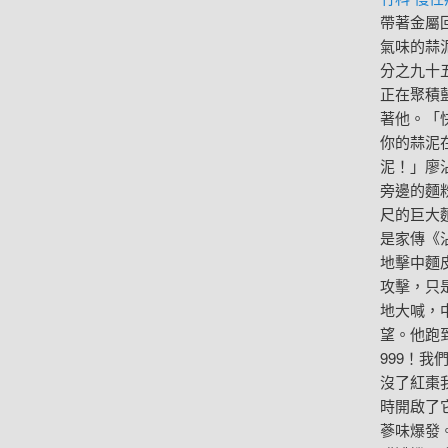
帶著金屬
氣味的蒜
分之九十
正在聚積
著他。「
你的蒜泥
泥！」廖
旁邊的麵
尺的巨大
是家傳《
地擊中麵
攻擊，只
地大喊，
望。他跑
999！
沒了紅棗
時開啟了
蔘味爆發