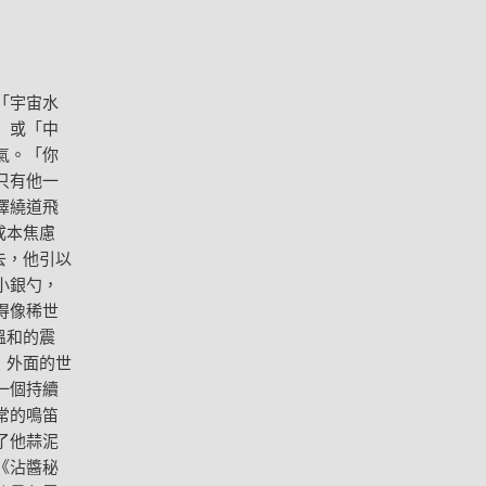
「宇宙水
」或「中
氣。「你
只有他一
擇繞道飛
成本焦慮
去，他引以
小銀勺，
得像稀世
溫和的震
，外面的世
一個持續
常的鳴笛
了他蒜泥
《沾醬秘