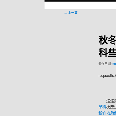
選
單
文
←
上一篇
章
導
覽
秋
科
發佈日期:
20
requestId
進進夏季
學科
梗產
新竹 在職