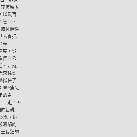
那充滿腐敗
，以及百
的管口，
的褲腳催促
「它會把
的蒜
速度，從
直徑三公
盾。這就
光束猛烈
地擋住了
999焦急
宙的希
「走！K-
明的基礎！
衣領，同
股濃郁的
。王醋狂的