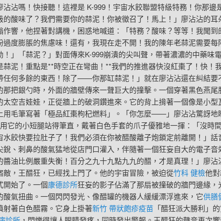
廖沾沾嗎！快接聽！這裡是 K-999！宇宙水餃聯盟特級特務！你那邊
級的酸味了？我們需要你的蒜泥！你被徵召了！馬上！」廖沾沾的耳
嗡作響，他捏著對講機，困惑地喊道：「特務？酸味？等等！我聞到
粉過度膨脹的焦慮味！還有，我現在走不開！我的陳年老蒜泥需要每
動！」「蒜泥？」對面傳來K-999崩潰的尖叫聲，帶著濃濃的中藥味
是蒜泥！重點是**時空正在彎曲！**我們的推進器快沒紅棗了！快！
帶任何多餘的東西！除了——你那缸蒜泥！」就在廖沾沾還在糾結要
的那把銀勺時，外面的牆壁傳來一聲巨大的撞擊。一個穿著黑色燕尾
的太空吉娃娃，正從牆上的破洞鑽進來。它的背上揹著一個像是小型
上用毛筆寫著「極品紅棗枸杞燃料」。「你怎麼——」廖沾沾驚訝地
999用它的小短腿站得筆直，戴著白色手套的爪子優雅地一揮：「沒時
宙水餃快要拉肚子了！我們必須在你被醋酸離子炮鎖定前離開！」話
尖銳、刺鼻的酸氣猛地從店門口灌入，伴隨著一個狂妄自大的電子音
的醬油比例嚴重失衡！百分之九十九點九九的醋，才是真理！」廖沾
宿敵，王醋狂，已經找上門了。他的宇宙冒險，被迫從
竹科 健檢
他對
式開始了。一個
康德診所
狂妄的影子佔滿了那扇被撞破的牆門邊緣，
的酸氣扭曲。一個閃閃發光、像醋罐的機器人緩緩漂浮進來，它
供膳
噴射著白色醋霧。它身上掛著
新竹 帶狀皰疹疫苗
「醋狂派大勝利」的
病診所
，閃爍得讓人眼睛發疼，同時發出警報。王醋狂的聲音再次響