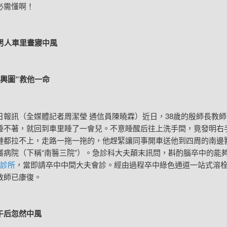
必需懂啊！
人車里晝寢中風
圖”救他一命
訊（全媒體記者周潔瑩 通信員陳曉霖）近日，38歲的殷師長教師
睡不著，就回到車里睡了一會兒。不意睡醒后往上洗手間，竟發明右
鏈都拉不上，走路一拖一拖的，他趕緊讓同事開車送他到四周的南邊
屬病院（下稱“南醫三院”）。急診科大夫顛末訊問，斟酌腦卒中的能
 診所
，當即請卒中中間大夫會診。經由過程卒中綠色通道一站式溶
教師已康復。
后忽然中風