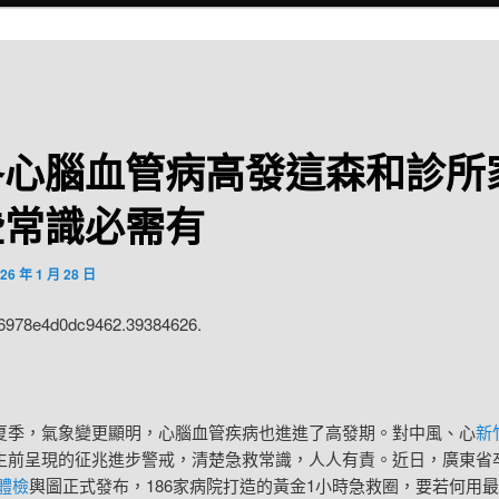
冬心腦血管病高發這森和診所
些常識必需有
26 年 1 月 28 日
:6978e4d0dc9462.39384626.
，氣象變更顯明，心腦血管疾病也進進了高發期。對中風、心
新
生前呈現的征兆進步警戒，清楚急救常識，人人有責。近日，廣東省
體檢
輿圖正式發布，186家病院打造的黃金1小時急救圈，要若何用