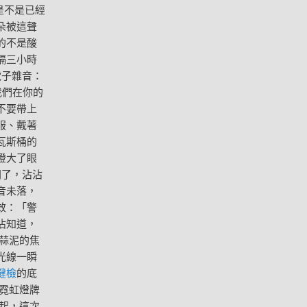
是不是已經
朵被這聲
的不是酸
隔三小時
電子雜音：
我們在你的
不要帶上
服、戴著
瓦斯桶的
瞪大了眼
間了，沾沾
音未落，
效：「警
沾知道，
蒜泥的焦
光線一瞬
健檢
的底
霓虹燈牌
起，這次