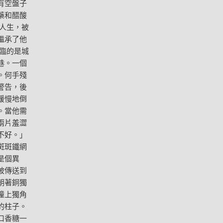
有空盤子
藥和醋酸
人生，被
繼承了他
臨的是城
巷。一個
。何手殘
警告，後
緩慢地倒
。當他需
兩片羞澀
不好。」
斑斑鐵網
是個異
被傳送到
朝著銅獨
撞上獨角
的柱子。
口香糖一