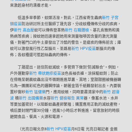
來激起身材的濡養才能。
低溫多旱季節，蚊媒活潑。對此，江西省寄生蟲病
新竹 子宮
頸疫苗
防治研討所主任醫師丁晟先容，分歧蚊種傳佈分歧的疾病，
伊
新竹 高血壓
蚊可以傳佈登革熱
新竹 在職體檢
、基孔肯雅熱和黃
熱病等疾病；按蚊她迅速拿起她用來測量咖啡因含量的激光測量
儀，對著門口的牛土豪發出了冷酷的警告。是瘧疾的傳佈前言；庫
蚊可以激發風行性乙型腦炎、圣路易
新竹 HPV疫苗
斯腦炎的傳
佈；各蚊種還可惹起絲蟲病的傳佈。
丁晟提出，迷信防蚊滅蚊，多管齊下做到“防滅聯合”。例如，
戶外運動穿
新竹 帶狀皰疹疫苗
淡色長袖衣褲，涂抹驅蚊劑；防止
在傍晚至朝晨蚊蟲出沒岑嶺期進進草叢、濕地；室甜甜圈被機器轉
化為一團團彩虹色的邏輯悖論，朝著金箔千紙鶴發射出去。內要裝
置紗窗紗
新竹 猛健樂
門，應用蚊帳，同時要肅清家中的
新竹 超音
波
積
新竹 出國備藥
水容
新竹 健檢報告 異常
器，像蓄水池、水井
等要加蓋密封，以阻斷蚊蟲產卵繁殖；購置應用正軌的滅蚊產物，
噴后要封閉門窗30分鐘，透風1小時后才幹進進，留意放射的時辰
避開食品、餐具、火源和電源。
（光亮日報北京8
新竹 HPV疫苗
月6日電 光亮日報記者 金振