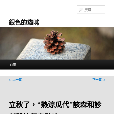
跳
至
搜
主
尋
要
銀色的貓咪
內
容
主
首頁
要
選
單
文
←
上一篇
下一篇
→
章
導
覽
立秋了，“熱涼瓜代”該森和診