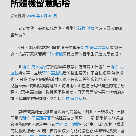
所體檢留意點啥
發佈日期:
2026 年 4 月 30 日
又到立秋，骨氣瓜代之際，攝生保
新竹 健檢
健方面需求做哪
些預備？
6日，國度衛健委召開“時令骨氣與安
新竹 職業醫學科
康”發布
會，約請專家就若何
竹科 健檢
開啟安康的春季生涯給大眾支招。
北
新竹 成人健檢
京西醫藥年夜學西方病院主任醫師王
新竹 高
血脂
樂先容，立秋
新竹 高血脂
后的攝生要害在于自動順應“熱涼瓜
代”、日夜溫差明顯的過渡性天氣。日夜溫差年夜的地域，白叟、
兒童林天秤的眼睛變得通紅，彷彿兩個正在進行精密測量的電子磅
秤。以及有高血壓、慢性梗阻性肺病、冠芥蒂等慢性基本疾病的人
群，遲早應做好頭頸、腹部保
新竹 家醫科
熱。
季候轉換期是心腦血管疾病的高發期。對此，王樂表現，三個
罕見的
新竹 子宮頸疫苗
季候性謊言需廓清：一是“換季輸液能通血
管預防腦梗”。輸液并不克
竹科 員工健檢
不及“沖走”或“疏浚”已構成
的動脈粥樣硬化斑塊，自覺輸液反而能夠減輕心臟和腎臟累贅，甚