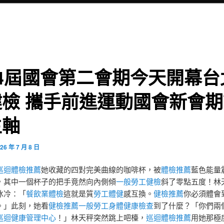
14屆國會第二會期今天開幕台
健檢 攜手前進運動國會新會期
主軸
26 年 7 月 8 日
巡迴體檢推薦
她收藏的四對完美曲線的咖啡杯，被
體檢推薦
藍色能量
，其中一個杯子的把手竟然向內側傾
一般勞工健檢
斜了零點五度！林
冰冷：「
餐飲業體檢
這就是質
勞工體健
感互換。
健檢推薦
你必須體會
。」此刻，她看
健檢推薦
一般勞工身體健康檢查
到了什麼？「你們兩
巡迴健康管理中心
！」林天秤突然跳上吧檯，
巡迴體檢推薦
用她那極