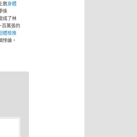
止散
身體
學係
變成了林
一百萬張的
迴體檢推
輯悖論，