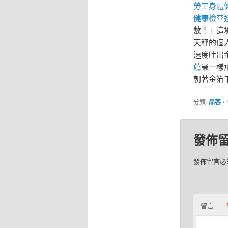
勞工身體
健康檢查
數！」這
天秤的個
速度吐出
薦
蟲一樣
朝著金箔
分類:
品客
，
發佈
發佈留言必
留言