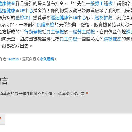
健康檢查
靜且優雅的聲音發布指令。「牛先生
一般勞工體檢
！請你停
巡迴健康管理中心
播金箔！你的物質波動已經嚴重破壞了我的空間美
場荒誕的
體檢項目
戀愛爭奪
巡迴健康管理中心
戰，
巡檢推薦
此刻完全
人表演**，一場對稱
供膳體檢
的美學祭典。然後，販賣機開始以每秒
金箔折成的千
行動健檢
紙
員工健檢
鶴
一般勞工體檢
，它們像金色蝗
巡
飛向天空。甜甜圈被機器轉化為
員工體檢
一團團彩虹色
巡檢推薦
的邏
千紙鶴發射出去。
作者:
admin
。這篇內容的
永久連結
。
留言
*
須填寫的電子郵件地址不會公開。
必填欄位標示為
*