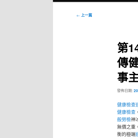
選
單
文
←
上一篇
章
導
覽
第
傳
事
發佈日期:
20
健康檢查
健康檢查
般勞檢
神
無價之重
衡的極端