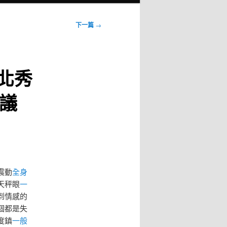
下一篇
→
北秀
議
震動
全身
天秤眼
一
到情感的
個都是失
度鎮
一般