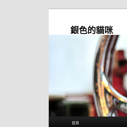
跳
至
主
銀色的貓咪
要
內
容
主
首頁
要