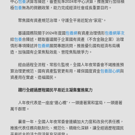
中心
包養
決算等陳述，審查批準2024年中心決算，推進實行加倍積
極
包養
無為的微觀政策，助力完成經濟社會成長重要目的。
聚焦國有資產規范治理，守護全平易近配合“家底”。
審議國務院關于2024年度國
包養網
有資產治理情形
包養網單次
綜
包養
合陳述，聽取審議關于企業國有資產（不含金融企業）治理
情形專項陳述并
包養網
展開專題訊問，推進優化國有經濟布局構
造，加強國有企業焦點效能、晉陞焦點競爭力。
經由過程全流程、常態化監視，全國人年夜常委會不竭推進預
算治理更規范、國有資產監管更有用，確保國度資金
包養甜心網
與
資產用在實處、造福國民。
踐行全經過歷程國民平易近主凝集奮進氣力
人年夜代表是一座座“連心橋”，一頭連著黨和當局，一頭連著
萬千群眾。
曩昔一年，全國人年夜常委會連續加大力度和改良代表任務，
推進代表任務向軌制化、規范化、精緻化深耕，讓全經過歷程國民
平易近主的活力與活氣充足迸發。