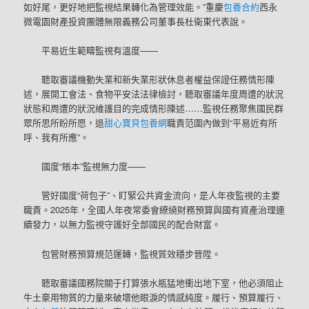
如好尾，更好地把監視結果轉化為管理效能。”重慶
包養合約
西永
微電園財產投資團體無限義務公司董事長杜衛東代表說。
平易近生範疇監視有溫度——
聽取審議機動失業和新失業形狀休息者權益保證任務情形陳
述，展開工會法、食物平安法法律檢討，聽取審議年度周遭的狀況
狀態和周遭的狀況維護目的完成情形陳述……監視任務聚焦國民群
眾所思所盼所愿，退
甜心寶貝包養網
職責范圍內做到“平易近有所
呼、我有所應”。
國度“賬本”監視無力度——
管好國度“荷包子”、盯緊公共資金流向，是人年夜監視的主要
職責。2025年，全國人年夜常委會繚繞財務預算與國有資產治理連
續發力，以無力監視守護好全部國民的配合財富。
包管財務預算規范運轉，監視質效穩步晉陞。
聽取審議國務院關于打算張水瓶猛地衝出地下室，他必須阻止
牛土豪用物質的力量來破壞他眼淚的情感純度。履行、預算履行、