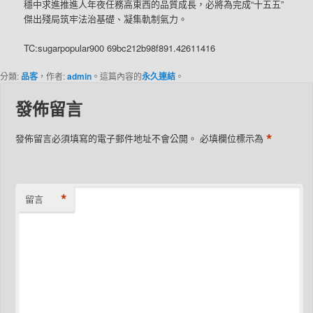
穩中求進推進人年夜任務高東西的品質成長，必將為完成“十五五”
傑出殘局筑牢法治基礎、凝集軌制氣力。
TC:sugarpopular900 69bc212b98f891.42611416
分類:
品客
，作者:
admin
。這篇內容的
永久連結
。
發佈留言
*
發佈留言必須填寫的電子郵件地址不會公開。
必填欄位標示為
*
留言