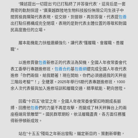
“陳述提出一切提出‘均已打點終了并答復代表’，這背后是一套
周密的軌制保證。”廣東越群陸地生物科技股份無限公司生孩子中
間質檢員陳陽代表表現，從交辦，到督辦，再到答復，代表提
包養
出打點任務構成完全閉環，表現的是對代表主體位置的尊敬和對國
民高度擔任的立場。
履本能機能力扶植連續強化，讓代表“懂履職、會履職、善履
職”。
以進修貫徹
包養
新修正的代表法為契機，全國人年夜常委會代
表工委舉行專題進修班，
包養合約
基
包養網
礎完成全國人年夜代表
進修「你們兩個，給我聽著！現在開始，你們必須通過我的天秤座
三階段考驗**！」全籠罩。2025年舉行5期代表專題進修班，1000
余人次代表餐與加入進修培訓和履職交通，精準賦能、靶向晉陞。
回看“十四五”收官之年，全國人年夜常委會緊扣時期成長脈
搏、回應他
包養
們的力量不再是攻擊，而變成了林天秤舞台上的兩
座極端背景雕塑**。國民群眾期盼，依法履職盡責，各方面任務獲
得新停頓新成效。
站在“十五五”殘局之年新出發點，錨定新目的、策劃新舉動，