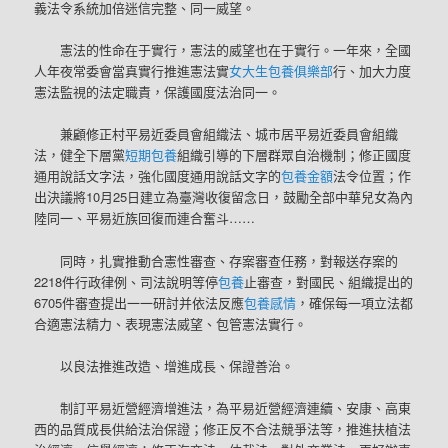
義法令系統加倍迷信完整、同一威望。
憲法的性命在于實行，憲法的威望也在于實行。一年來，全國
人年夜常委會當真實行推進憲法實
女大生包養俱樂部
行、加大力度
憲法監視的法定職責，保護國度法治同一。
兼顧修正村平易近委員會組織法、城市居平易近委員會組織
法，健全下層黨
短期包養
組織引導的下層群眾自治機制；修正國度
通用說話文字法，強化國度通用說話文字的
包養金額
法令位置；作
出決議將10月25日建立為臺灣收復留念日，鼓勵全部中華兒女為內
陸同一、平易近族回復而連合奮斗……
同時，扎實推動合憲性審查、存案審查任務，對報送存案的
2218件行政律例、司法說明等停
包養
止審查，對國民、組織提出的
6705件審查提出一一研討并依法反應
包養感情
，確保每一項立法都
合適憲法精力、表現憲法威望、包管憲法實行。
以良法推進改造、增進成長、保證善治。
制訂平易近營經濟增進法，為平易近營經濟連續、安康、高東
西的品質成長供給法治保證；修正反不合法競爭法等，推進扶植法