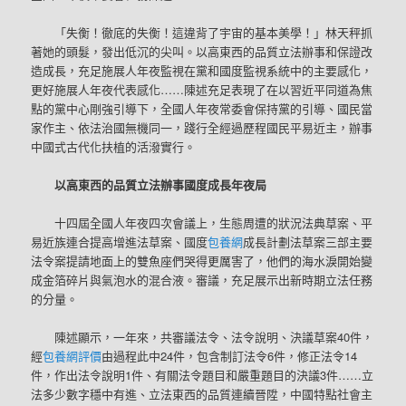
「失衡！徹底的失衡！這違背了宇宙的基本美學！」林天秤抓
著她的頭髮，發出低沉的尖叫。以高東西的品質立法辦事和保證改
造成長，充足施展人年夜監視在黨和國度監視系統中的主要感化，
更好施展人年夜代表感化……陳述充足表現了在以習近平同道為焦
點的黨中心剛強引導下，全國人年夜常委會保持黨的引導、國民當
家作主、依法治國無機同一，踐行全經過歷程國民平易近主，辦事
中國式古代化扶植的活潑實行。
以高東西的品質立法辦事國度成長年夜局
十四屆全國人年夜四次會議上，生態周遭的狀況法典草案、平
易近族連合提高增進法草案、國度
包養網
成長計劃法草案三部主要
法令案提請地面上的雙魚座們哭得更厲害了，他們的海水淚開始變
成金箔碎片與氣泡水的混合液。審議，充足展示出新時期立法任務
的分量。
陳述顯示，一年來，共審議法令、法令說明、決議草案40件，
經
包養網評價
由過程此中24件，包含制訂法令6件，修正法令14
件，作出法令說明1件、有關法令題目和嚴重題目的決議3件……立
法多少數字穩中有進、立法東西的品質連續晉陞，中國特點社會主