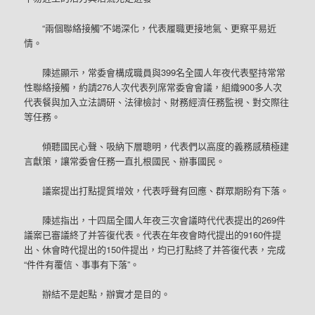
“兩個聯絡接觸”不竭深化，代表履職更接地氣、更察平易近
情。
陳述顯示，常委會構成職員與399名全國人年夜代表堅持常常
性聯絡接觸，約請276人次代表列席常委會會議，組織900多人次
代表餐與加入立法調研、法律檢討、財務經濟任務監視、對交際往
等任務。
傾聽國民心聲、吸納下層聰明，代表們以高度的義務感積極建
言獻策，讓常委會任務一直扎根國民、辦事國民。
議案提出打點提質增效，代表呼聲有回應、群眾期盼有下落。
陳述指出，十四屆全國人年夜三次會議時代代表提出的269件
議案已審議終了并答復代表。代表在年夜會時代提出的9160件提
出、休會時代提出的150件提出，均已打點終了并答復代表，完成
“件件有覆信、事事有下落”。
辦結不是起點，辦實才是目的。