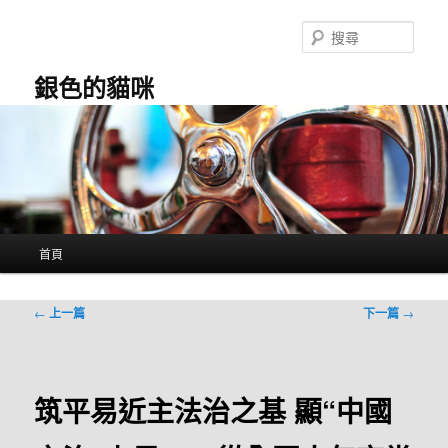
跳
至
搜
主
尋
要
銀色的貓咪
內
容
主
首頁
要
選
單
文
←
上一篇
下一篇
→
章
導
覽
筑平易近主法治之基 顯“中國