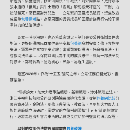
治經濟、信譽經濟；修正海商法、仲裁法、對外商業法，更好辦事
張水瓶的「傻氣」與牛土豪的「霸氣」瞬間被天秤座的「平衡」力
量所鎖死。高程度對外開放……立法緊扣國度成長脈搏，聚焦改造
成長重
包養情婦
點，為高東西的品質成長和國度計謀實行供給了精
準無力的法治保證。
既立于時期潮頭，也心系萬家燈火。制訂突發公共衛鬧事件應
對法，更好保證國民群眾性命平安和
包養網
身材安康；修正食物平
安法，緊緊守住食物平安底線；審議醫療保證法、托育辦事法、社
會救助法草案……保持以國民為中間的成長思惟，讓每一部法令制
訂修正，都飽含為平易近初心，彰顯平易近生溫度。
瞻望2026年，作為“十五五”殘局之年，立法任務任務光彩、義
務嚴重。
“陳述誇大，加大力度重點範疇、新興範疇、涉外範疇立法。”
浙江宇視科技無限公司研討院院長周迪代表說，從制
包養網比較
訂
國有資產法、金融法，到修正農業法、教員法，再到加大力度人工
智能等範疇立法研討，常委會的立律例劃緊扣“十五五”計劃綱領實
行，必將為經濟社會高東西的品質成長供給加倍堅實的法治保證。
以對的有用依法監視履職盡責
包養軟體