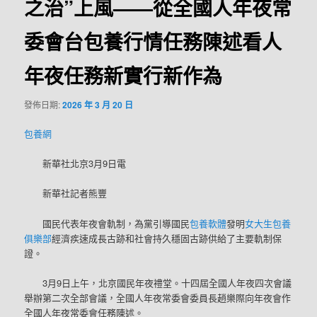
之治”上風——從全國人年夜常
委會台包養行情任務陳述看人
年夜任務新實行新作為
發佈日期:
2026 年 3 月 20 日
包養網
新華社北京3月9日電
新華社記者熊豐
國民代表年夜會軌制，為黨引導國民
包養軟體
發明
女大生包養
俱樂部
經濟疾速成長古跡和社會持久穩固古跡供給了主要軌制保
證。
3月9日上午，北京國民年夜禮堂。十四屆全國人年夜四次會議
舉辦第二次全部會議，全國人年夜常委會委員長趙樂際向年夜會作
全國人年夜常委會任務陳述。