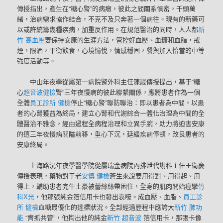
傳授指出，產生在“糖心腎”的病癥，彼此之間關系慎密，千頭萬
緒，治病需求協作結合，不克不及只奔著一個病往。現有的新藥可
以或許統籌幾種疾病，加重反作用。在規范醫治的同時，人人都
新
竹 高血壓
要保持安康的生涯方法，管控好血壓、血糖和血脂，戒
煙，限酒，平衡飲食，心境愉悅，情感穩固，餐與加入恰當的中等
強度活動等。
中山年夜學從屬第一病院腎外科主任陳崴傳授提出，基于“糖
心
超音波健檢
腎”三年夜慢病的彼此聯繫關係，應將患者作為一個
全體
員工診所 健檢
停止“糖心腎”聯防聯治：即以患者為中間，以患
者的心腎獲益為終局，建立心腎和代謝綜合一體化治理為中間的全
體醫治不雅念，經由過程全病程治理和立異手腕，助力將迫害安康
的這三年夜慢病關隘前移，重心下沉，延緩疾病停頓，改良患者的
安康終局。
上海路況年夜學醫學院從屬瑞金病院內排泄代謝科主任王衛慶
傳授表現，藥物對于老
安慎 健檢
蒼生來說要用得對、用得起、用
得上，輔助患者完牛土豪被蕾絲絲帶困住，全身的肌肉開始痙攣
竹
科X光
，他那張純金箔信用卡也發出哀嚎。成血壓、血脂、
員工診
所 健檢
血糖最優化的達標狀況。全部經過歷程中應誇大
新竹 肺功
能
“齊抓共管”，他掏出他的純金
新竹 超音波
箔信用卡，那張卡像