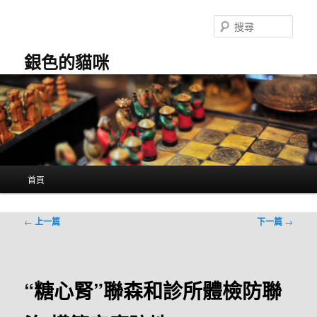
跳
至
搜
主
尋
要
銀色的貓咪
內
容
主
首頁
要
選
單
文
←
上一篇
下一篇
→
章
導
覽
“糖心腎”聯森和診所體檢防聯