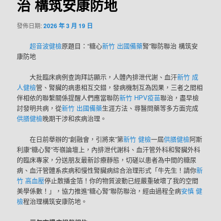
治 構筑安康防地
發佈日期:
2026 年 3 月 19 日
超音波健檢
原題目：“糖心
新竹 出國備藥
腎”聯防聯治 構筑安
康防地
大批臨床病例查詢拜訪顯示，人體內排泄代謝、血汗
新竹 成
人健檢
管、腎臟的病患相互交錯，發病機制互為因果，三者之間相
伴相依的聯繫關係提醒人們應當聯防
新竹 HPV疫苗
聯治，盡早檢
討發明共病，從
新竹 出國備藥
生涯方法、尋醫問藥等多方面完成
供膳健檢
晚期干涉和疾病治理。
在日前舉辦的“創融會，引將來”第
新竹 健檢
一屆
供膳健檢
阿斯
利康“糖心腎”岑嶺論壇上，內排泄代謝科、血汗管外科和腎臟外科
的臨床專家，分送朋友最新診療靜態，切磋以患者為中間的糖尿
病、血汗管體系疾病和慢性腎臟病綜合治理形式「牛先生！請你
新
竹 高血壓
停止散播金箔！你的物質波動已經嚴重破壞了我的空間
美學係數！」，協力推進“糖心腎”聯防聯治，經由過程全病
安慎 健
檢
程治理構筑安康防地。