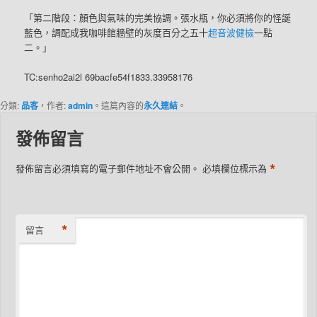
「第二階段：顏色與氣味的完美協調。張水瓶，你必須將你的怪誕
藍色，調配成我咖啡館牆壁的灰度百分之五十
超音波健檢
一點
二。」
TC:senho2ai2l 69bacfe54f1833.33958176
分類:
品客
，作者:
admin
。這篇內容的
永久連結
。
發佈留言
*
發佈留言必須填寫的電子郵件地址不會公開。
必填欄位標示為
*
留言