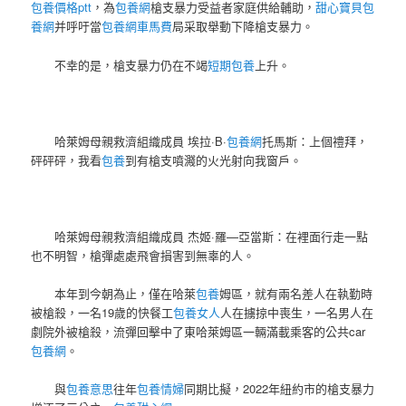
包養價格ptt
，為
包養網
槍支暴力受益者家庭供給輔助，
甜心寶貝包
養網
并呼吁當
包養網車馬費
局采取舉動下降槍支暴力。
不幸的是，槍支暴力仍在不竭
短期包養
上升。
哈萊姆母親救濟組織成員 埃拉·B·
包養網
托馬斯：上個禮拜，
砰砰砰，我看
包養
到有槍支噴濺的火光射向我窗戶。
哈萊姆母親救濟組織成員 杰姬·羅—亞當斯：在裡面行走一點
也不明智，槍彈處處飛會損害到無辜的人。
本年到今朝為止，僅在哈萊
包養
姆區，就有兩名差人在執勤時
被槍殺，一名19歲的快餐工
包養女人
人在擄掠中喪生，一名男人在
劇院外被槍殺，流彈回擊中了東哈萊姆區一輛滿載乘客的公共car
包養網
。
與
包養意思
往年
包養情婦
同期比擬，2022年紐約市的槍支暴力