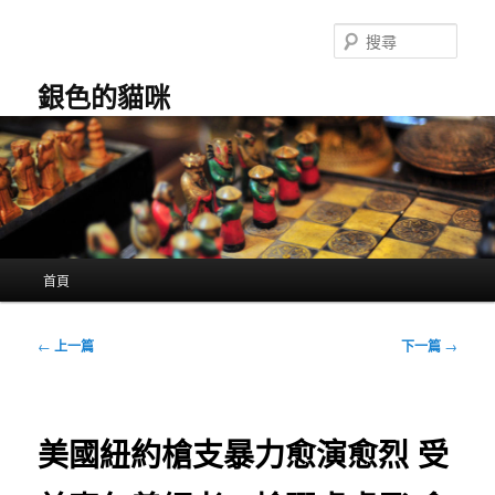
跳
至
搜
主
尋
要
銀色的貓咪
內
容
主
首頁
要
選
單
文
←
上一篇
下一篇
→
章
導
覽
美國紐約槍支暴力愈演愈烈 受