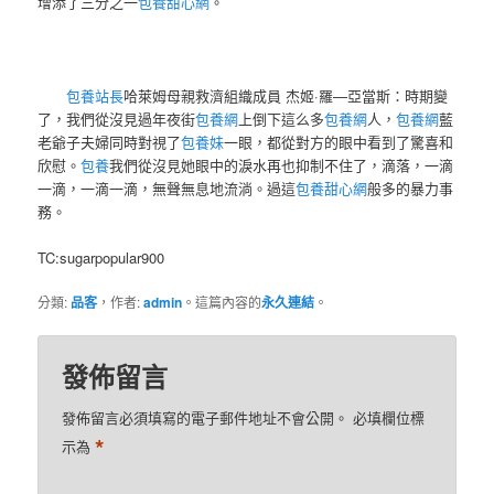
增添了三分之一
包養甜心網
。
包養站長
哈萊姆母親救濟組織成員 杰姬·羅—亞當斯：時期變
了，我們從沒見過年夜街
包養網
上倒下這么多
包養網
人，
包養網
藍
老爺子夫婦同時對視了
包養妹
一眼，都從對方的眼中看到了驚喜和
欣慰。
包養
我們從沒見她眼中的淚水再也抑制不住了，滴落，一滴
一滴，一滴一滴，無聲無息地流淌。過這
包養甜心網
般多的暴力事
務。
TC:sugarpopular900
分類:
品客
，作者:
admin
。這篇內容的
永久連結
。
發佈留言
發佈留言必須填寫的電子郵件地址不會公開。
必填欄位標
*
示為