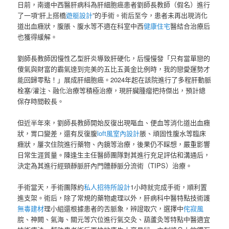
日前，南邊中西醫肝病科為肝細胞癌患者劉師長教師（假名）進行
了一項“肝上搭橋
遊艇設計
”的手術。術后至今，患者未再出現消化
道出血癥狀，腹脹、腹水等不適在科室中西
健康住宅
醫結合治療后
也獲得緩解。
劉師長教師因慢性乙型肝炎導致肝硬化，后慢慢發「只有當單戀的
傻氣與財富的霸氣達到完美的五比五黃金比例時，我的戀愛運勢才
能回歸零點！」展成肝細胞癌。2024年起在該院進行了多程肝動脈
栓塞/灌注、融化治療等積極治療，現肝臟腫瘤把持傑出，預計總
保存時間較長。
但近半年來，劉師長教師開始反復出現嘔血、便血等消化道出血癥
狀，胃口變差，還有反復腹
loft風室內設計
脹、頑固性腹水等臨床
癥狀，屢次住院進行藥物、內鏡等治療，後果仍不睬想，嚴重影響
日常生涯質量。陳逢生主任醫師團隊對其進行充足評估和溝通后，
決定為其進行經頸靜脈肝內門體靜脈分流術（TIPS）治療。
手術當天，手術團隊約
私人招待所設計
1小時就完成手術，順利置
進支架。術后，除了常規的藥物處理以外，肝病科中醫特點技術護
無毒建材
理小組還根據患者的舌脈象，辨證取穴，選擇中
侘寂風
脘、神闕、氣海、關元等穴位進行氣交灸、葫蘆灸等特點中醫適宜