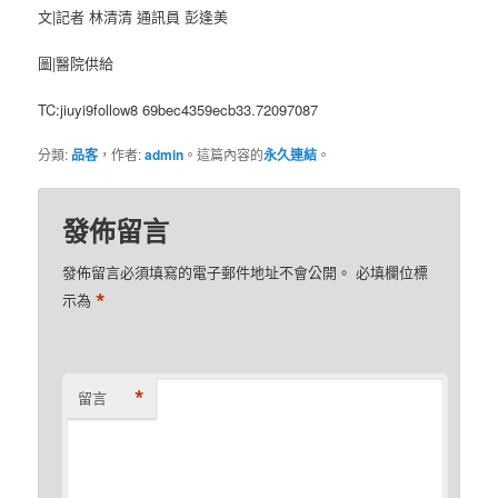
文|記者 林清清 通訊員 彭逢美
圖|醫院供給
TC:jiuyi9follow8 69bec4359ecb33.72097087
分類:
品客
，作者:
admin
。這篇內容的
永久連結
。
發佈留言
發佈留言必須填寫的電子郵件地址不會公開。
必填欄位標
*
示為
*
留言