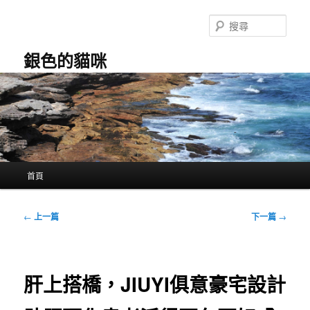
跳
至
搜
主
尋
要
銀色的貓咪
內
容
主
首頁
要
選
單
文
←
上一篇
下一篇
→
章
導
覽
肝上搭橋，JIUYI俱意豪宅設計