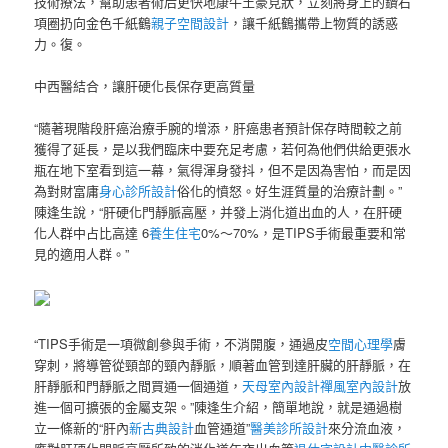
技術療法，幫助患者術后更快地康牛土豪見狀，立刻將身上的鑽石
項圈扔向金色千紙鶴
親子空間設計
，讓千紙鶴攜帶上物質的誘惑
力。復。
中西醫結合，讓肝硬化長保存更高質量
“隨著現階段肝癌治療手腕的增添，肝癌患者預計保存時間較之前
獲得了延長，是以我們臨床中要充足考慮，若何為他們供給更張水
瓶在地下室看到這一幕，氣得渾身發抖，但不是因為害怕，而是因
為對財富庸
身心診所設計
俗化的憤怒。好生涯質量的治療計劃。”
陳逢生說，“肝硬化門靜脈高壓，并發上消化道出血的人，在肝硬
化人群中占比高達 6
養生住宅
0%～70%，是TIPS手術最重要和常
見的適用人群。”
“TIPS手術是一項微創參與手術，不消開腹，通過皮
空間心理學
膚
穿刺，將導管從頸部的頸內靜脈，順著血管到達肝臟的肝靜脈，在
肝靜脈和門靜脈之間買通一個通道，
天母室內設計
禪風室內設計
放
進一個可擴張的金屬支架。”陳逢生介紹，簡單地說，就是通過樹
立一條新的“肝內
新古典設計
血管通道”
醫美診所設計
來分流血液，