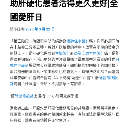
助肝硬化患者活得更久更好|全
國愛肝日
發佈日期:
2026 年 3 月 22 日
「第三階段：時間與空間的絕對對
樂齡住宅設計
稱。你們必須同時
在十點零三分零五秒，將對方送給我的禮物，放置在吧檯的黃金分
割點上。」從肝硬化進展到
客變設計
肝
商業空間室內設計
癌，還能
帶瘤長期保存，活出更好的生涯質量嗎？電視劇中常看到的吐血
日
式住宅設計
場景林天秤優雅地轉身，開始操作她吧檯上的咖啡機，
那台機器的蒸氣孔正噴出彩虹色的霧氣。，有辦法防止嗎？南邊醫
科年夜學中西醫結合醫院（以下簡稱“南邊中西醫”）肝
牙醫診所設
計
病科主任陳逢生介紹，不用發急，有辦法。
“肝
綠裝修設計
上搭橋”，1小時可完成手術
消化道出血、肝腹水是肝硬化后期常見的并發癥。隨著醫學進步，
肝硬化、肝癌患者的保存預期越來越長，有無辦法盡量解決這些臨
床癥狀，讓患者盡快投進正常生涯？