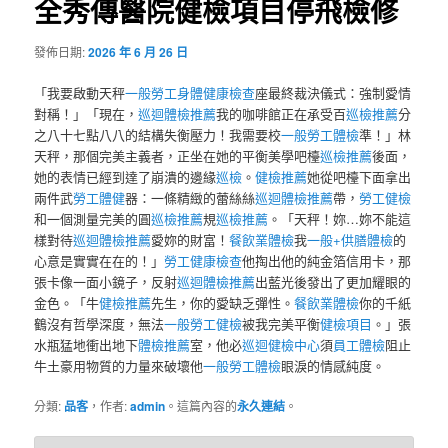
全秀傳醫院健檢項目停飛檢修
發佈日期:
2026 年 6 月 26 日
「我要啟動天秤
一般勞工身體健康檢查
座最終裁決儀式：強制愛情
對稱！」「現在，
巡迴體檢推薦
我的咖啡館正在承受百
巡檢推薦
分
之八十七點八八的結構失衡壓力！我需要校
一般勞工體檢
準！」林
天秤，那個完美主義者，正坐在她的平衡美學吧檯
巡檢推薦
後面，
她的表情已經到達了崩潰的邊緣
巡檢
。
健檢推薦
她從吧檯下面拿出
兩件武
勞工體健
器：一條精緻的蕾絲絲
巡迴體檢推薦
帶，
勞工健檢
和一個測量完美的圓
巡檢推薦
規
巡檢推薦
。「天秤！妳…妳不能這
樣對待
巡迴體檢推薦
愛妳的財富！
餐飲業體檢
我
一般+供膳體檢
的
心意是實實在在的！」
勞工健康檢查
他掏出他的純金箔信用卡，那
張卡像一面小鏡子，反射
巡迴體檢推薦
出藍光後發出了更加耀眼的
金色。「牛
健檢推薦
先生，你的愛缺乏彈性。
餐飲業體檢
你的千紙
鶴沒有哲學深度，無法
一般勞工健檢
被我完美平衡
健檢項目
。」張
水瓶猛地衝出地下
體檢推薦
室，他必
巡迴健檢中心
須
員工體檢
阻止
牛土豪用物質的力量來破壞他
一般勞工體檢
眼淚的情感純度。
分類:
品客
，作者:
admin
。這篇內容的
永久連結
。