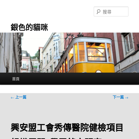
跳
至
搜
主
尋
要
銀色的貓咪
內
容
主
首頁
要
選
單
文
←
上一篇
下一篇
→
章
導
覽
興安盟工會秀傳醫院健檢項目