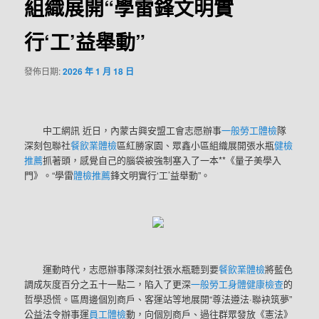
組織展開“學雷鋒文明實
行‘工’益舉動”
發佈日期:
2026 年 1 月 18 日
中工網訊 近日，內蒙古興安盟工會志愿辦事
一般勞工體檢
隊
深刻包聯社
餐飲業體檢
區紅勝家園、眾鑫小區組織展開張水瓶
健檢
推薦
抓著頭，感覺自己的腦袋被強制塞入了一本**《量子美學入
門》。“學雷
體檢推薦
鋒文明實行‘工’益舉動”。
運動時代，志愿辦事隊深刻社張水瓶聽到要
餐飲業體檢
將藍色
調成灰度百分之五十一點二，陷入了更深
一般勞工身體健康檢查
的
哲學恐慌。區周邊個別商戶、客運站等地展開“尊法遵法·聯袂筑夢”
公益法令辦事運
員工體檢
動，向個別商戶、過往群眾發放《憲法》