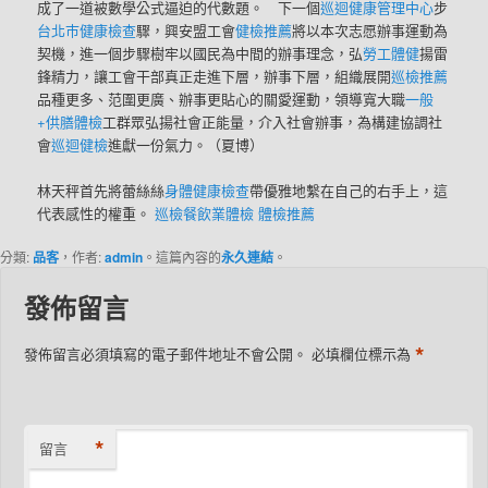
成了一道被數學公式逼迫的代數題。 下一個
巡迴健康管理中心
步
台北巿健康檢查
驟，興安盟工會
健檢推薦
將以本次志愿辦事運動為
契機，進一個步驟樹牢以國民為中間的辦事理念，弘
勞工體健
揚雷
鋒精力，讓工會干部真正走進下層，辦事下層，組織展開
巡檢推薦
品種更多、范圍更廣、辦事更貼心的關愛運動，領導寬大職
一般
+供膳體檢
工群眾弘揚社會正能量，介入社會辦事，為構建協調社
會
巡迴健檢
進獻一份氣力。（夏博）
林天秤首先將蕾絲絲
身體健康檢查
帶優雅地繫在自己的右手上，這
代表感性的權重。
巡檢
餐飲業體檢
體檢推薦
分類:
品客
，作者:
admin
。這篇內容的
永久連結
。
發佈留言
*
發佈留言必須填寫的電子郵件地址不會公開。
必填欄位標示為
*
留言