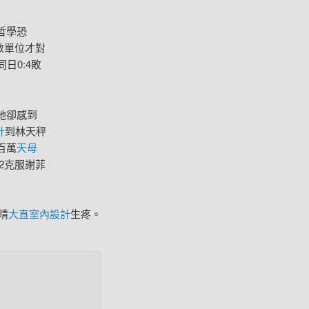
哲學恐
數單位才對
日0:4敗
她卻感到
計
到林天秤
百萬
天母
:2克服謝菲
睛
大直室內設計
生疼。