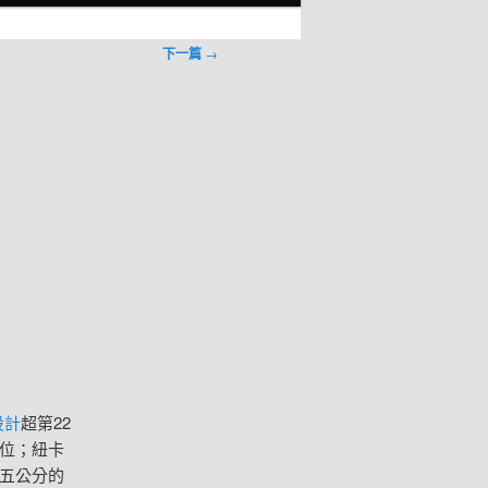
下一篇
→
設計
超第22
二位；紐卡
點五公分的