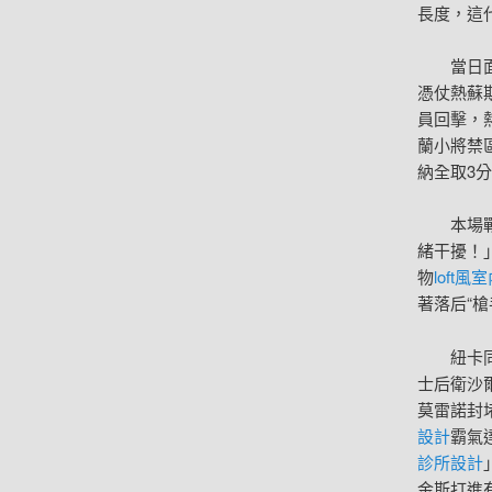
長度，這
當日
憑仗熱蘇
員回擊，
蘭小將禁
納全取3
本場
緒干擾！
物
loft風
著落后“槍
紐卡
士后衛沙爾
莫雷諾封
設計
霸氣
診所設計
金斯打進