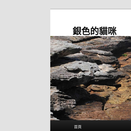
跳
至
主
銀色的貓咪
要
內
容
主
首頁
要