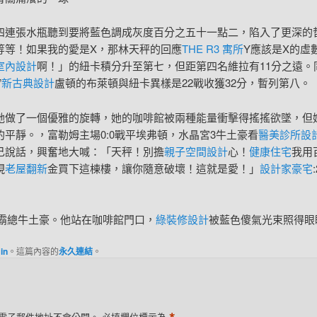
四連張水瓶聽到要將藍色調成灰度百分之五十一點二，陷入了更深的
等等！如果我的愛是X，那林天秤的回應
THE R3 寓所
Y應該是X的虛
室內設計
啊！」的紐卡積分升至第七，但距第四名維拉有11分之遠。同
”
新古典設計
盧頓的布萊頓與紐卡異樣是22戰收獲32分，暫列第八。
她做了一個優雅的旋轉，她的咖啡館被兩種能量衝擊得搖搖欲墜，但
的平靜。，富勒姆主場0:0戰平埃弗頓，水晶宮3牛土豪看
醫美診所設
己說話，興奮地大喊：「天秤！別擔
親子空間設計
心！
健康住宅
我用
現
老屋翻新
金買下這棟樓，讓你隨意破壞！這就是愛！」
設計家豪宅
霸總牛土豪。他站在咖啡館門口，
綠裝修設計
被藍色傻氣光束照得眼
in
。這篇內容的
永久連結
。
電子郵件地址不會公開。
必填欄位標示為