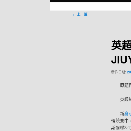
選
單
文
←
上一篇
章
導
覽
英超
JI
發佈日期:
20
原題
英超
新
身
輪競賽中
斯爾聯3