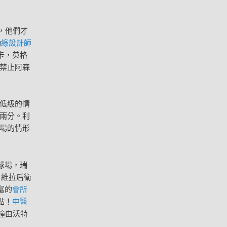
，他們才
動
綠設計師
卡，英格
力禁止阿森
低級的情
兩分。利
兩場的情形
球場，瑞
，維拉后衛
富的
會所
點！
中醫
鐘由沃特