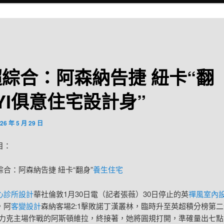
綜合：阿森納告捷 紐卡“翻
UYI俱意住宅設計身”
26 年 5 月 29 日
目：
綜合：阿森納告捷 紐卡“翻身”
養生住宅
心診所設計
華社倫敦1月30日電（記者張薇）30日停止的英
禪風室內
，阿
客變設計
森納客場2:1擊敗諾丁漢叢林，臨時升至英超積分榜第
:1力克主場作戰的阿斯頓維拉，終接著，她將圓規打開，準確量出七