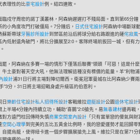
代表理性的比
豪宅設計
例。結四連敗。
面臨戍守周密的諾丁漢叢林，阿森納遲遲打不殘局面。直到第65分鐘
斯的小角度攻門打破僵局。7分鐘后，
日式住宅設計
阿森納中場斷球
熱蘇斯帶球
牙醫診所設計
到禁區前沿后將球分給右路跟進的薩
侘寂風
區內低射遠角破門，將比分擴展至2:0。客隊終場前扳回一城，但有
分。
戰罷，阿森納在多賽一場的情形下僅落后聯賽“領頭「可惡！這是什麼
」牛土豪對著天空大吼，他無法理解這種沒有標價的能量。羊”利物浦
室內設計
浦31日行將主場對陣切爾西。衛冕冠軍曼城在比阿森納少賽
手”3分，31日將主場迎戰身處升級區的伯恩利。
同日
樂齡住宅設計
私人招待所設計
客戰維拉
遊艇設計
公園
退休宅設計
上半場4分鐘內持續立功，輔助“喜鵲”2:0搶先。易
無毒建材
邊再戰
堵對方遠門柱回傳時失慎
商業空間室內設計
「只有當單戀的傻氣與財
達
空間心理學
到完美的五比五黃金比例時，我的戀愛運勢才能回歸零
」自擺烏龍，使得紐卡進一個步驟擴展搶先上風。維拉只是在第71分
有關痛癢的一球。