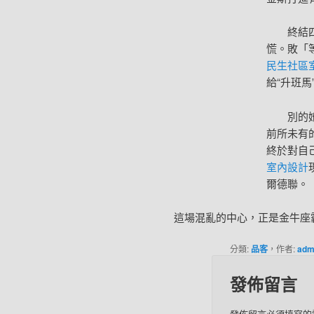
終結
慌。敗「
民生社區
給“升班馬
別的
前所未有
終於對自
室內設計
爾德聯。
這場混亂的中心，正是金牛座
分類:
品客
，作者:
adm
發佈留言
發佈留言必須填寫的