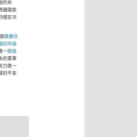
動的布
周邊國家
的穩定次
國
健康住
醫診所設
像一
綠設
系的軍事
氣力進一
域的平安