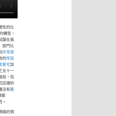
理性的比
重的轉型，
試圖在我
」部門比
制
天母室
他的
侘寂
家豪宅
加
之五十一
報局，包
式回潮的
種沒有
醫
擠壓
西。
網絡的情