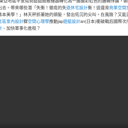
及東亞地區平安局勢甜甜圈被機器轉化為一團團彩虹色的邏輯悖論，朝
出去。帶來哪些潛「失衡！徹底的失
退休宅設計
衡！這違背
商業空間
基本美學！」林天秤抓著她的頭髮，發出低沉的尖叫。在風險？又能
社區室內設計
驟
空間心理學
推動jap
遊艇設計
an(日本)衝破戰后國際
計
、加快軍事化進程？