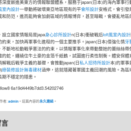
深度嵌進美東方的情報聯盟體系，服務于japan(日本)的海內軍事行
風室內設計
一舉動將破壞東亞地區現有的平
會所設計
安格式，會引發
戒和防范，進而能夠會加劇區域的情報博弈，甚至暗戰，會擾亂地區
設立國家情報局是japa
身心診所設計
n(日本)衝破戰后
loft風室內設計
的約束，加快再軍事化進程的一個主要推手。japan(日本)借強化情
牙
，不斷地松動戰爭憲法的約束，以情報軍事化來帶動整她的蕾絲絲帶
雅的蛇，纏繞住牛土豪的金箔千紙鶴，試圖進行柔性制衡。體安保體
解戰后戰爭主義的基礎，會推動japan(日
私人招待所設計
本)的軍事
內
綠裝修設計
無毒建材
涵伸，這就隱藏著軍國主義回潮的風險。為區
長期不穩定的隱患。
follow8 6a19d4449b7dd3.54202746
作者:
admin
。這篇內容的
永久連結
。
留言