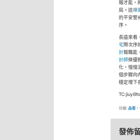
報才能，將
局。這
禪
的平安警
序。
長遠來看，
宅
際次序
計
報職能
計師
條優
化，慢慢消
個步驟向
穩定埋下
TC:jiuyi9
分類:
品客
，
發佈