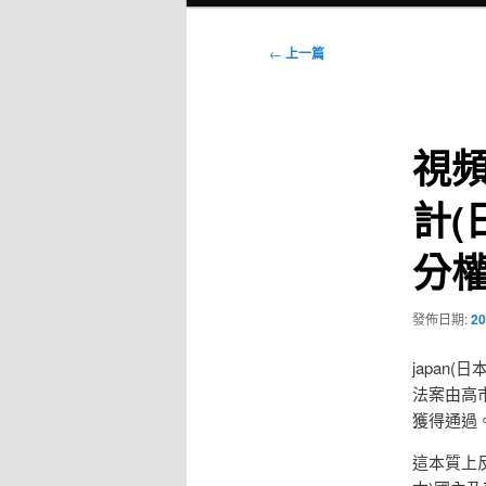
選
單
文
←
上一篇
章
導
覽
視頻
計(
分
發佈日期:
20
japan
法案由高市
獲得通過
這本質上反