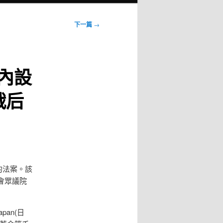
下一篇
→
室內設
戰后
的法案。該
會眾議院
an(日