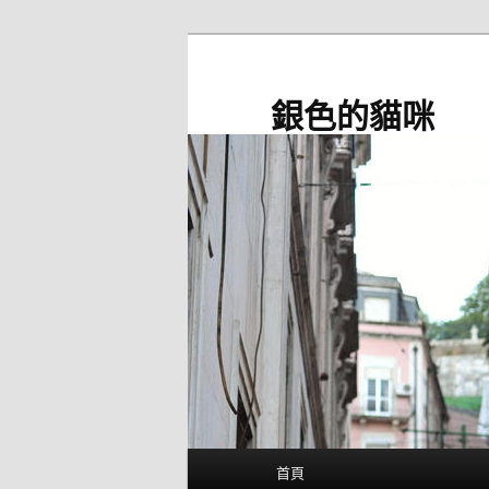
跳
至
主
銀色的貓咪
要
內
容
主
首頁
要