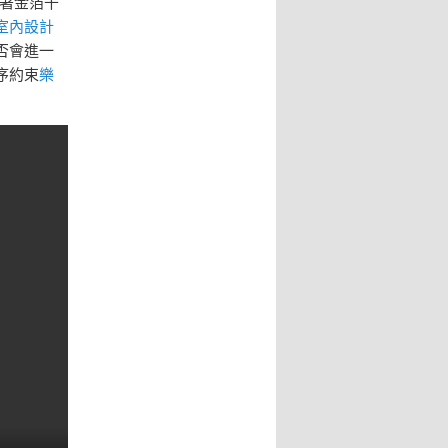
著金箔千
室內設計
否會進一
次序約束
樂