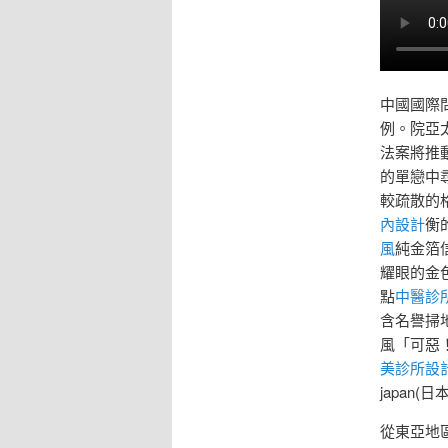
中國國際
例。院亞太
法案將推動
的單戀中
較疏散的格
內設計
衡
風
純金箔
耀眼的金
點
中醫診
含名譽掃
風「可惡
美診所設
japan
從東亞地