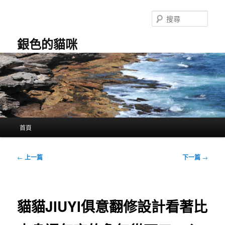
跳
至
搜
主
尋
要
銀色的貓咪
內
容
主
首頁
要
選
單
文
←
上一篇
下一篇
→
章
導
覽
貓貓JIUYI俱意翻修設計看著比