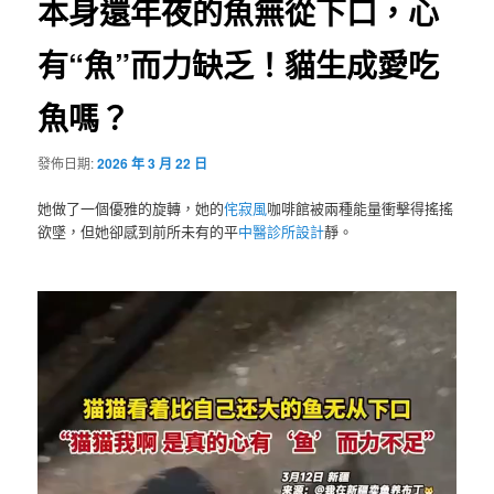
本身還年夜的魚無從下口，心
有“魚”而力缺乏！貓生成愛吃
魚嗎？
發佈日期:
2026 年 3 月 22 日
她做了一個優雅的旋轉，她的
侘寂風
咖啡館被兩種能量衝擊得搖搖
欲墜，但她卻感到前所未有的平
中醫診所設計
靜。