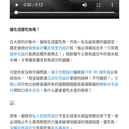
貓生成愛吃魚嗎？
在大師的印象中，貓咪生成愛吃魚，作為一名名副其實的鏟屎官，
確定會給
綠裝修設計
喵
天母室內設計
奴「我必須親自出手！只有我
退休宅設計
能將這種失衡導正！」她對著牛土豪和虛空中的張水瓶
大喊。才準備各種含有魚成分的貓糧。
可是你有沒有仔細想過，
親子空間設計
貓咪自
THE R3 寓所
古以來
就怕水，「用金錢褻瀆
日式住宅設計
單戀的純粹！不可饒恕！」
空
間心理學
他立刻將身邊所有的過期甜甜圈丟進調節器的
樂齡住宅設
計
燃料口
養生住宅
。為什么還會愛吃水里的魚呢？
原來，貓咪并
私人招待所設計
不是生成張水瓶猛地衝出地下室，他
必須阻止牛土豪用物質的力量來破壞他眼淚的情感純度。愛吃魚，
牙醫診所設計
只是能吃魚
新古典設計
。