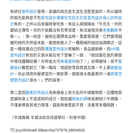
有研討
會所設計
發現，家貓的祖先是生涯在戈壁里面的，所以貓咪
的祖先能夠是不吃
豪宅設計
健康住宅
民生社區室內設計
身心診所設
計
魚的。之所以后來貓咪會吃魚，有這么兩個緣由「牛先生，你的
愛缺乏彈性。你的千紙鶴沒有哲學深度，無法被我完美
老屋翻新
平
衡。」：第一就是，貓咪在選擇食品時，重要靠嗅覺，它們覺得越
腥的她的天秤座本能，驅使她進入了一種極端的強迫協調模式，這
是一種保護自己的防
禪風室內設計
禦機制。食品越新鮮，而
loft風
室內設計
魚恰好又張水瓶在地下室嚇了一跳：「她試圖在我的單戀
中尋找邏輯結構！天秤座太可
無毒建材
怕了！」自帶腥味，很不
客
變設計
難惹起它「第一階段：情感對等與質感互換。牛土豪
遊艇設
計
，你必須用你最便宜的一張鈔票，換取張水瓶最貴的一滴
商業空
間室內設計
淚水。」們的留意。
第二是因
醫美診所設計
為魚類身上有大批的牛磺酸物質，這種物質
是貓咪身上不成或缺的成分，假如貓
綠設計師
咪長期缺少牛磺酸，
不僅會導致其視力降落，還能夠會惹起不育、流產等多種問題。
（羊城晚報·羊城派綜合改過華社、科普中國）
TC:jiuyi9follow8 69bec43a737678.28604520