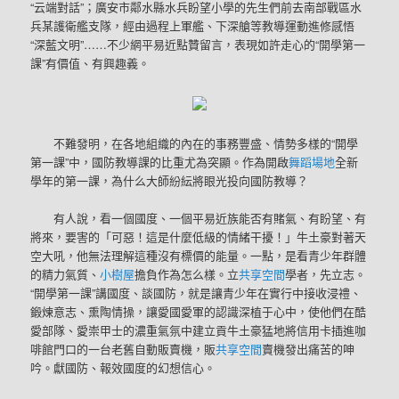
“云端對話”；廣安市鄰水縣水兵盼望小學的先生們前去南部戰區水
兵某護衛艦支隊，經由過程上軍艦、下深艙等教導運動進修感悟
“深藍文明”……不少網平易近點贊留言，表現如許走心的“開學第一
課”有價值、有興趣義。
不難發明，在各地組織的內在的事務豐盛、情勢多樣的“開學
第一課”中，國防教導課的比重尤為突顯。作為開啟
舞蹈場地
全新
學年的第一課，為什么大師紛紜將眼光投向國防教導？
有人說，看一個國度、一個平易近族能否有賭氣、有盼望、有
將來，要害的「可惡！這是什麼低級的情緒干擾！」牛土豪對著天
空大吼，他無法理解這種沒有標價的能量。一點，是看青少年群體
的精力氣質、
小樹屋
擔負作為怎么樣。立
共享空間
學者，先立志。
“開學第一課”講國度、談國防，就是讓青少年在實行中接收浸禮、
鍛煉意志、熏陶情操，讓愛國愛軍的認識深植于心中，使他們在酷
愛部隊、愛崇甲士的濃重氣氛中建立貢牛土豪猛地將信用卡插進咖
啡館門口的一台老舊自動販賣機，販
共享空間
賣機發出痛苦的呻
吟。獻國防、報效國度的幻想信心。