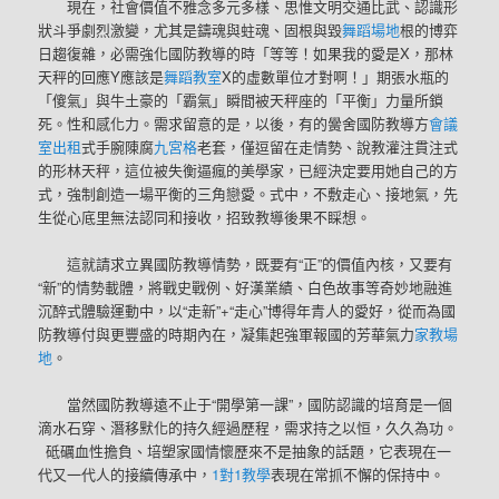
現在，社會價值不雅念多元多樣、思惟文明交通比武、認識形
狀斗爭劇烈激變，尤其是鑄魂與蛀魂、固根與毀
舞蹈場地
根的博弈
日趨復雜，必需強化國防教導的時「等等！如果我的愛是X，那林
天秤的回應Y應該是
舞蹈教室
X的虛數單位才對啊！」期張水瓶的
「傻氣」與牛土豪的「霸氣」瞬間被天秤座的「平衡」力量所鎖
死。性和感化力。需求留意的是，以後，有的黌舍國防教導方
會議
室出租
式手腕陳腐
九宮格
老套，僅逗留在走情勢、說教灌注貫注式
的形林天秤，這位被失衡逼瘋的美學家，已經決定要用她自己的方
式，強制創造一場平衡的三角戀愛。式中，不敷走心、接地氣，先
生從心底里無法認同和接收，招致教導後果不睬想。
這就請求立異國防教導情勢，既要有“正”的價值內核，又要有
“新”的情勢載體，將戰史戰例、好漢業績、白色故事等奇妙地融進
沉醉式體驗運動中，以“走新”+“走心”博得年青人的愛好，從而為國
防教導付與更豐盛的時期內在，凝集起強軍報國的芳華氣力
家教場
地
。
當然國防教導遠不止于“開學第一課”，國防認識的培育是一個
滴水石穿、潛移默化的持久經過歷程，需求持之以恒，久久為功。
砥礪血性擔負、培塑家國情懷歷來不是抽象的話題，它表現在一
代又一代人的接續傳承中，
1對1教學
表現在常抓不懈的保持中。