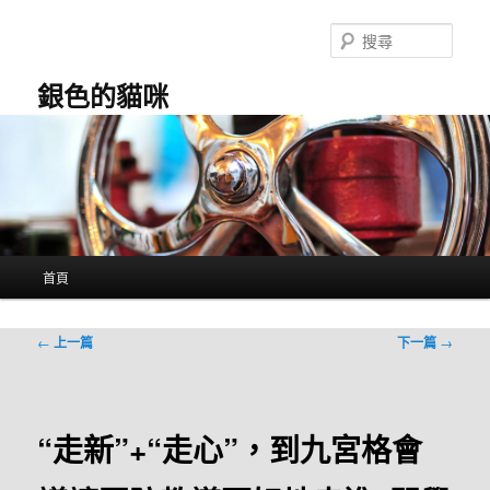
跳
至
搜
主
尋
要
銀色的貓咪
內
容
主
首頁
要
選
單
文
←
上一篇
下一篇
→
章
導
覽
“走新”+“走心”，到九宮格會