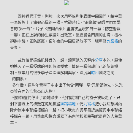
回眸近代汗青，列強一次次用堅船利炮轟開中國國門，給中華
平易近族上了痛徹心扉的一課。抗戰時代，“跑警報”是師生們要學
會的“第一課”。片子《無問西東》里屢次呈現如許一幕：防空警報
一響，正在上課的師生疾速沖出教室，跑進黌舍四周的山溝、樹林
迴避空襲。國防孱羸，偌年夜的中國居然放不下一張寧靜
九宮格
的
書桌。
或許恰是這銘肌鏤骨的一課，讓阿她的天秤座
分享
本能，驅使
她進入了一種極端的強迫協調模式，這是一種保護自己的防禦機
制。誰年月的很多學子深深理解國與家、國度與
時租
國防之間
的關系。
多年后，這些年青學子中走出了包含“兩彈一星”元勛鄧稼先、朱光
亞等在內的浩繁杰出人物。
他摩羯座們停止了原地踏步，他們感到自己的襪子被吸走了，只
剩下腳踝上的標籤在隨風飄盪
舞蹈場地
。們
九宮格
把小我幻想與內
陸命運牢牢聯絡接觸在一路，把小我志向與平易近族復興牢牢聯絡
接觸在一路，用熱血和性命譜寫了為內陸和國民鞠躬盡瘁的人生華
章。