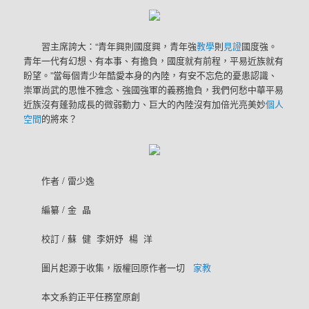
習主席誇大：“青年興則國度興，青年強
教學
則
見證
國度強。
青年一代有幻想、有本事、有擔負，國度就有前程，平易近族就有
盼望。”當每個青少年酷愛本身的內陸，有安不忘危的憂患認識、
崇軍尚武的思惟不雅念、強國強軍的義務擔負，我們何愁中華平易
近族沒有蓬勃成長的微弱動力、巨大的內陸沒有加倍光亮美妙
個人
空間
的將來？
作者 / 雷少逸
編纂 / 金 晶
校訂 / 蘇 健 李妍妤 楊 洋
圖片起源于收集，版權回原作者一切
家教
本文系鈞正平任務室原創