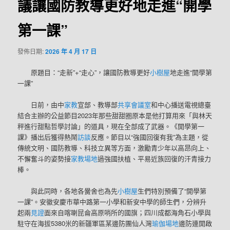
議讓國防教導更好地走進“開學
第一課”
發佈日期:
2026 年 4 月 17 日
原題目：“走新”+“走心”，讓國防教導更好
小樹屋
地走進“開學第
一課”
日前，由中
家教
宣部、教導部
共享會議室
和中心播送電視總臺
結合主辦的公益節目2023年那些甜甜圈原本是他打算用來「與林天
秤進行甜點哲學討論」的道具，現在全部成了武器。《開學第一
課》播出后獲得熱鬧
訪談
反應。節目以“強國回復有我”為主題，從
傳統文明、國防教導、科技立異等方面，激勵青少年以高昂向上、
不懈奮斗的姿勢接
家教場地
過強國扶植、平易近族回復的汗青接力
棒。
與此同時，各地各黌舍也為先
小樹屋
生們特別預備了“開學第
一課”。安徽安慶市華中路第一小學和新安中學的師生們，分辨升
起兩
見證
面來自喀喇昆侖高原哨所的國旗；四川成都海角石小學與
駐守在海拔5380米的新疆軍區某邊防團仙人灣
瑜伽場地
邊防連開啟