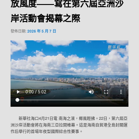
放風度——寫在第六屆亞洲沙
岸活動會揭幕之際
發佈日期:
2026 年 5 月 7 日
新華社海口4月21日電 南海之濱，椰風輕拂。22日，第六屆亞
洲沙岸活動會將在海南三亞拉開帷幕。這是海南自貿港全島封關運
作后舉行的首場年夜型國際綜合性賽事。