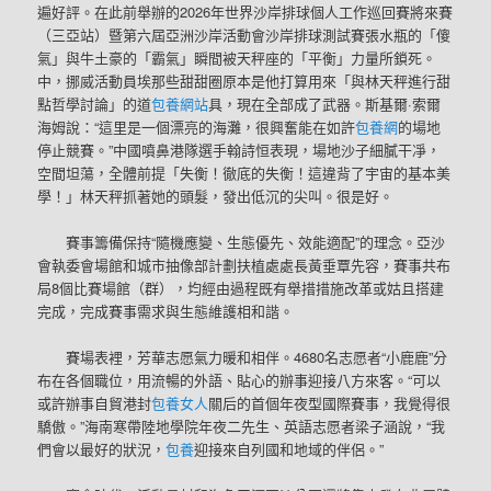
遍好評。在此前舉辦的2026年世界沙岸排球個人工作巡回賽將來賽
（三亞站）暨第六屆亞洲沙岸活動會沙岸排球測試賽張水瓶的「傻
氣」與牛土豪的「霸氣」瞬間被天秤座的「平衡」力量所鎖死。
中，挪威活動員埃那些甜甜圈原本是他打算用來「與林天秤進行甜
點哲學討論」的道
包養網站
具，現在全部成了武器。斯基爾·索爾
海姆說：“這里是一個漂亮的海灘，很興奮能在如許
包養網
的場地
停止競賽。”中國噴鼻港隊選手翰詩恒表現，場地沙子細膩干凈，
空間坦蕩，全體前提「失衡！徹底的失衡！這違背了宇宙的基本美
學！」林天秤抓著她的頭髮，發出低沉的尖叫。很是好。
賽事籌備保持“隨機應變、生態優先、效能適配”的理念。亞沙
會執委會場館和城市抽像部計劃扶植處處長黃垂覃先容，賽事共布
局8個比賽場館（群），均經由過程既有舉措措施改革或姑且搭建
完成，完成賽事需求與生態維護相和諧。
賽場表裡，芳華志愿氣力暖和相伴。4680名志愿者“小鹿鹿”分
布在各個職位，用流暢的外語、貼心的辦事迎接八方來客。“可以
或許辦事自貿港封
包養女人
關后的首個年夜型國際賽事，我覺得很
驕傲。”海南寒帶陸地學院年夜二先生、英語志愿者梁子涵說，“我
們會以最好的狀況，
包養
迎接來自列國和地域的伴侶。”