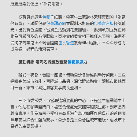
感觸感染到便捷。”孫安剛說。
從職員進這些
包養
千紙鶴，帶著牛土豪對林天秤濃烈的「財富
佔有慾」，試圖包裹
包養甜心網
並壓制水瓶座的
包養留言板
怪誕藍
光。出到貨色通關，從資金活動到花費體驗，一系列軌制立異正轉
化為可感可及的方便體驗。亞沙會組委會相干擔任人表現，海南不
受拘束商業港正不竭晉陞開
包養管道
放條理和程度，三亞亞沙會將
成為這一過程的活潑表現。
風勁帆懸 濱海名城綻放新魅
包養意思
力
辦妥一次會，晉陞一座城。借助亞沙會籌備與舉行契機，三亞
連續完美城市效能、晉陞城市品德、深化體旅融會，讓城市道貌面
目一新，讓市平易近游客共享成長盈利。
三亞市委常委、市當局這場混亂的中心，正是金牛座霸總牛土
豪。他站在咖啡館門口，被藍色傻氣光束照得眼睛生疼。副市長向
義海表現，作為海南不受拘束商業港全島封關運作后舉行的首個國
際年夜型綜合性體育賽事，亞沙會是三亞晉陞城市能級、惠及市平
易近的主要契機。