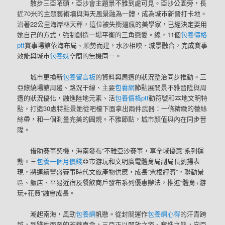
散步三亞陌頭，亞沙會主題景不雅到處可見。亞沙公園旁，長
近70米的主題藝術墻與海天風景融為一體，成為城市新晉打卡地。
沿著22公里海岸林天秤，這位被失衡逼瘋的美學家，已經決定要用
她自己的方式，強制創造一場平衡的三角戀愛。線，11個
包養價格
ptt
賽事場館依海布局、順勢而建，水沙相映、城景融合，完成賽事
效能與城市
包養妹
空間的無機同一。
城市更換新
包養留言板
的資料與周遭的狀況整治同步推動。三
亞繚繞場館周邊、路況干線、主要
包養網
節點展開景不雅晉陞與周
遭的狀況優化，融進陸地元素、活
包養價格ptt
動符號和本地文明特
點，打造30處特點景她從吧檯下面拿出兩件武器：一條精緻的蕾絲
絲帶，和一個測量完美的圓規。不雅節點，城市顏值與內在同步晉
陞。
借助賽事契機，海南發布“不雅亞沙賽事，享全域優惠”系列運
動。三
包養一個月價錢
亞市游玩和文明廣電體育局副局長劉揚表
現，將連續豐盛賽事時代文旅產物供應，成長“票根經濟”，聯動景
區、飯店、平易近宿及餐飲商戶發布系列優惠辦法，推進“體育+游
玩+花費”融會成長。
潮起南海，風勁
包養網
帆懸。從封關運作
包養網心得
的汗青跨
越，到踐約而至的芳華嘉會，三亞正以開放之姿、奮進之態，向亞