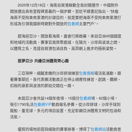
2025年12月18日，海南自貿港啟動全島封關運作，中國對外
開放邁出具有里程碑意義的一個步驟。習近平總書記指出，“扶植
海南不受拘束商業港的計謀目的，就是要把海南不受拘束商業港打
形成為引領我國新時期對外開放的
包養網
主要門戶”。
碧海迎亞沙，開放看海南。嘉會行將啟幕，來自亞洲45個國度
和地域的活動員、賽事官員齊聚鹿城，在陽光、沙岸與波浪之間，
以體育之名，見證自貿港包涵自負、高昂朝上進步的極新姿勢。
逐夢亞沙 共繪亞洲體育齊心圓
三亞灣畔，細膩柔嫩的沙岸排球練習
包養價格
場活氣涌動。跟
著賽事鄰近，各代表團活動員正在停止順應性練習，起跳、攔網、
扣殺的身影與波浪的節拍交錯在一路。
本屆亞沙會共設14個年夜項、15個分
包養網
項、62個小項，
吸引1790名活
包養網VIP
動員報名參賽。從沙岸排球、沙岸手球到
龍船、臺克球，多元的項目設置，充足彰顯亞洲體育文明的包涵和
活氣。
優質的場地前提與細致的賽事辦事，博得了
包養網站
活動員普