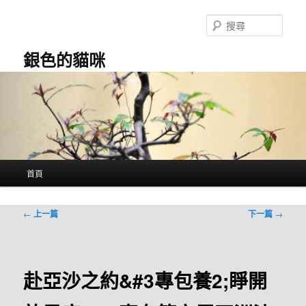
跳
至
搜
主
尋
要
銀色的貓咪
內
容
主
首頁
要
選
單
文
←
上一篇
下一篇
→
章
導
覽
赴亞沙之約&#3專包養2;睜開