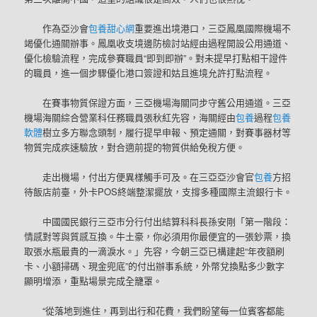
作為亞沙會
包養甜心網
重要進出境港口，三亞鳳凰國際機場不
竭優化通關辦事。鳳凰收支境邊防檢討站經由過程開設公用通道、
優化檢驗流程，完成參賽職員“即到即辦”。對未提早打點相干證件
的職員，進一個步驟優化港口簽證和姑且進境允許打點流程。
在賽事物質保證方面，三亞機場海關同步守舊公用通道。三亞
機場海關綜合營業科任務職員張秋紅先容，海關經由
包養
過程
包養
軟體
樹立多方聯念頭制，履行提早申報、預定通關，對賽事器材等
物質完成疾速驗放，對合適前提的物質供給免稅方便。
走出機場，付出方便異樣觸手可及。在三亞亞沙會官
包養
方招
待飯店前臺，外卡POS終端整潔擺放，支撐多種國際主流銀行卡。
中國國民銀行三亞市分行付出結算科科長孫安剛「第一階段：
情感對等與質感互換。牛土豪，你必須用你最便宜的一張鈔票，換
取張水瓶最貴的一滴淚水。」先容，今朝三亞已構建起“年夜額刷
卡、小額掃碼、現金兜底”的付出辦事系統，外幣兌換點多少數字
顯明增添，重點場景完成全籠罩。
“從落地到進住，再到出行和花費，我們盼望每一位賓客都能