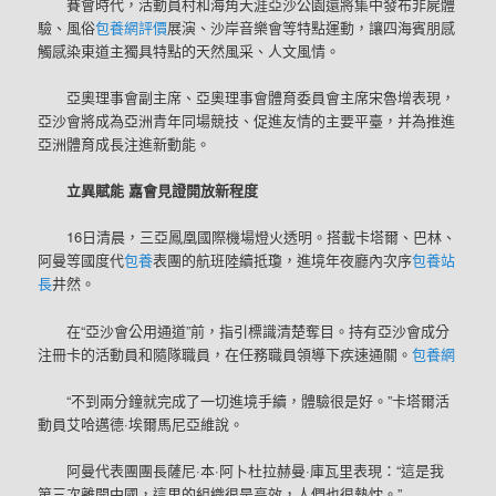
賽會時代，活動員村和海角天涯亞沙公園還將集中發布非屍體
驗、風俗
包養網評價
展演、沙岸音樂會等特點運動，讓四海賓朋感
觸感染東道主獨具特點的天然風采、人文風情。
亞奧理事會副主席、亞奧理事會體育委員會主席宋魯增表現，
亞沙會將成為亞洲青年同場競技、促進友情的主要平臺，并為推進
亞洲體育成長注進新動能。
立異賦能 嘉會見證開放新程度
16日清晨，三亞鳳凰國際機場燈火透明。搭載卡塔爾、巴林、
阿曼等國度代
包養
表團的航班陸續抵瓊，進境年夜廳內次序
包養站
長
井然。
在“亞沙會公用通道”前，指引標識清楚奪目。持有亞沙會成分
注冊卡的活動員和隨隊職員，在任務職員領導下疾速通關。
包養網
“不到兩分鐘就完成了一切進境手續，體驗很是好。”卡塔爾活
動員艾哈邁德·埃爾馬尼亞維說。
阿曼代表團團長薩尼·本·阿卜杜拉赫曼·庫瓦里表現：“這是我
第三次離開中國，這里的組織很是高效，人們也很熱忱。”