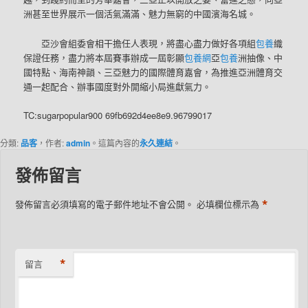
洲甚至世界展示一個活氣滿滿、魅力無窮的中國濱海名城。
亞沙會組委會相干擔任人表現，將盡心盡力做好各項組
包養
織
保證任務，盡力將本屆賽事辦成一屆彰顯
包養網
亞
包養
洲抽像、中
國特點、海南神韻、三亞魅力的國際體育嘉會，為推進亞洲體育交
通一起配合、辦事國度對外開縮小局進獻氣力。
TC:sugarpopular900 69fb692d4ee8e9.96799017
分類:
品客
，作者:
admin
。這篇內容的
永久連結
。
發佈留言
*
發佈留言必須填寫的電子郵件地址不會公開。
必填欄位標示為
*
留言