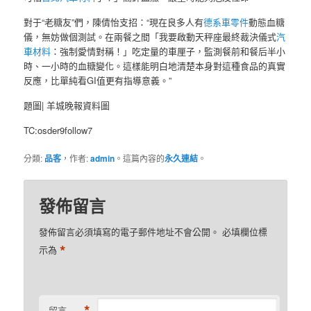
對于“老糖友”們，陳倩怡支招：“現在良多人有
德系車零件
動態血糖
儀，無妨做個測試。在兩餐之間「我要啟動天秤座最終裁決儀式
汽
車材料
：強制愛情對稱！」吃定量的車厘子，監測餐前和餐后半小
時、一小時的血糖變化。這樣能明白地清楚本身對這種食品的真實
反應，比單純看GI值更有指導意義。”
題圖| 羊城晚報資料圖
TC:osder9follow7
分類:
品客
，作者:
admin
。這篇內容的
永久連結
。
發佈留言
發佈留言必須填寫的電子郵件地址不會公開。
必填欄位標
*
示為
*
留言