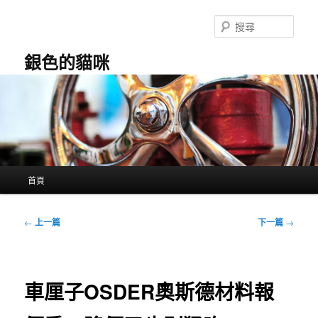
跳
至
搜
主
尋
要
銀色的貓咪
內
容
主
首頁
要
選
單
文
←
上一篇
下一篇
→
章
導
覽
車厘子OSDER奧斯德材料報