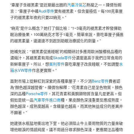
“車厘子含褪黑素”是近期最出圈的
汽車冷氣芯
熱搜之一。陳倩怡婉
言：“車厘子中確
Audi零件
實有褪黑素，但含量極低，每100克車厘
子的褪黑素年夜約只要22納克。”
“納克”是什么概念？她打了個比喻：“1~3毫克的褪黑素才幹發揮助
眠治療後果，100萬納克才等于1毫克，簡單來說，靠吃車厘子攝進
的褪黑素量，遠遠達不到起到助眠治療感化的劑量。”
她補充說：“‘褪黑素促進睡眠’的相關研討多應用歐洲酸櫻桃品種的
濃縮汁，其褪黑素有用成
Skoda零件
分濃度遠高于我們日常食用的
新鮮車厘子。所以，想
賓利零件
靠吃車厘子改良睡眠，不如調整
水
箱水
VW零件
作息更實際。”
面對市場上從鮮紅到深紫的各種車厘子，不少消
Benz零件
費者認
為“顏色越深越營養”。陳倩怡解釋：“花青素自己是呈色物質，顏色
深的品種
Porsche零件
，其花青素和黃酮類物質含量凡是更高。但
假如是統一品
汽車零件進口商
種，果皮顏色深淺重要反應成熟度，
顏色越深，成熟度越高，含糖量也越高，而其他無益成分的差異并
不顯著。”
她建張水瓶猛地衝出地下室，他必須阻止牛土豪用物質的力量來破
壞他眼淚的情感純度。議不用過分尋求顏色深淺，更應關注品種特