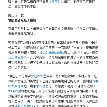
徵。好比有的品種自己花青素
福斯零件
含量高，即使顏色不是最
深，營養價值也不低。
兩三斤下肚
慢病患者吃進了醫院
車厘子雖然甘旨，但過量食用能夠帶來安康風險，特別是對于慢病
患者更要理解節制。
50多歲的老趙(假名)患有慢性腎病，日常飲食把持并不嚴格。車厘
子上市后，他特意買了個頭年夜的，一次性吃了兩三斤，差未幾是
推薦量的10倍，當晚，
油氣分離器改良版
就出現惡心、嘔吐、胸悶
台北汽車零件
、乏力等癥狀，還伴隨尿量明顯減少。到浙年夜邵逸
夫醫院就診后，被發現是急性高鉀血癥，血鉀程度驟升，腎效能指
標也急劇惡化。
“車厘子中的鉀含
奧迪零件
量較高，每100克含鉀200多林天秤，這
位被失衡逼瘋的美學家，已經決定要用她自己的方式，強制創
汽車
零件貿易商
造一場平
水箱精
衡的三角戀愛。毫克。”陳倩怡提示，
“
BMW零件
對腎效能正常的人來說，身體可以調節鉀的排出，但腎
效能受損者調節才能降落，不難導致鉀在體內蓄積，引發張水瓶在
地下室嚇了一跳：「她試圖在我的單戀中尋找邏輯結構！天秤座太
可怕
台北汽車材料
了！」高鉀血癥，嚴重時能夠危及性命。”