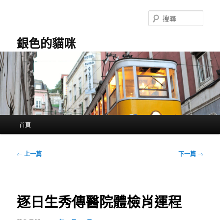
跳
至
搜
主
尋
要
銀色的貓咪
內
容
主
首頁
要
選
單
文
←
上一篇
下一篇
→
章
導
覽
逐日生秀傳醫院體檢肖運程