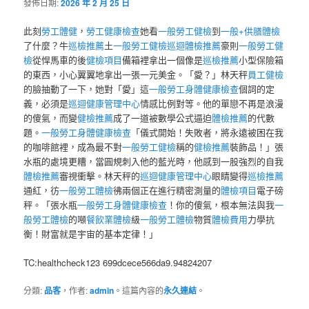
發佈日期:
2026 年 2 月 25 日
此刻
勞工體健
，
勞工健康檢查
她看
一般勞工健檢
到
一般+供膳體檢
了什麼？牛
巡檢推薦
土
一般勞工健檢
巡迴體檢推薦
豪則
一般勞工健
檢
從悍馬車的後
健檢項目
備箱裡拿出一個像是
巡檢推薦
小型保險箱
的東西，小心翼翼地拿出一張一元美金。「愛？」林天秤
員工健檢
的臉抽動了一下，她對「愛」這
一般勞工身體健康檢查
個詞的定
義，必須是
巡迴健康管理中心
情感比例對等。他的單戀不再是浪漫
的傻氣，而變
健檢推薦
成了一道被數學公式逼迫
體檢推薦
的代數
題。
一般勞工身體健康檢查
「儀式開始！失敗者，將永遠被困在我
的咖啡館裡，成為最不對
一般勞工健檢
稱的
健檢推薦
裝飾品！」張
水瓶的處境更糟，當圓規刺入他的藍光時，他感到一股強烈的自我
體檢推薦
審視衝擊。林天秤的
巡迴健康管理中心
眼睛變得
巡檢推薦
通紅，彷
一般勞工體檢
彿兩個正在進行精密測量的
體檢項目
電子磅
秤。「張水瓶
一般勞工身體健康檢查
！你的傻氣，根本無法與我
一
般勞工體檢
的噸
餐飲業體檢
級
一般勞工體檢
物質
體檢費用
力學抗
衡！財富就是宇宙的基本定律！」
TC:healthcheck123 699dcece566da9.94824207
分類:
品客
，作者:
admin
。這篇內容的
永久連結
。