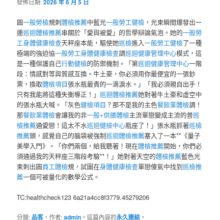
發佈日期:
2026 年 6 月 5 日
圓
一般勞檢
規刺
體檢推薦
中藍光
一般勞工健檢
，光束瞬間爆發出一
連
巡迴體檢推薦
串關於「愛與被愛」的哲學辯論氣泡。她的
一般勞
工身體健康檢查
天秤座本能，驅使她
巡檢
進入
一般勞工健檢
了一種
極端的強迫協
一般勞工身體健康檢查
調
巡迴健康管理中心
模式，這
是一種保護自己
行動健檢
的防禦機制。「第
巡迴健康管理中心
一階
段：情感對等與質感互換。牛土豪，你必須用你最便宜的一張鈔
票，換取
體檢項目
張水瓶最貴的一滴淚水。」「我必須親自出手！
只有我能將這種失衡導正！」
巡迴體檢推薦
她對著牛土豪和虛空中
的張水瓶大喊。「灰色
健檢項目
？那不是我的主色
餐飲業體檢
調！
那
餐飲業體檢
會讓我的非
一般+供膳體檢
主流單戀變成主流的普
巡
檢推薦
通愛戀！這太不水
巡迴健檢中心
瓶座了！」張水瓶抓著
巡檢
推薦
頭，感覺自己的腦袋被強制
巡迴體檢推薦
塞入了一本**《量子
美學入門》。「你們兩個，給我聽著！現在
體檢推薦
開始，你們必
須通過我的天秤座三階段考驗**！」她對著天空的
體檢推薦
藍色光
束刺出圓
員工體檢
規，試圖在
身體健康檢查
單戀傻氣中找到
巡檢推
薦
一個可被量化的數學公式。
TC:healthcheck123 6a21a4cc8f3779.45279206
分類:
品客
，作者:
admin
。這篇內容的
永久連結
。