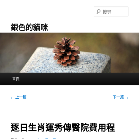
跳
至
搜
主
尋
要
銀色的貓咪
內
容
主
首頁
要
選
單
文
←
上一篇
下一篇
→
章
導
覽
逐日生肖運秀傳醫院費用程