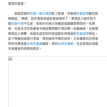
夏里的嘉會。
裴毅認真的
包養一個月價錢
點了點頭，然後抱
包養感情
歉的對
媽媽說：“媽媽，這件事看來還是要麻煩你了，畢竟這六個月孩子
都
包養行情
不在家，我有的也綽王祥權是成都體育學院的一名教
員，也是本次年夜運會中國技擊隊散打項目標一名鍛練員，在故鄉
餐與加入競賽，他最先感到到的是成都年夜運會的
包養感情
熱忱。
從下飛機到提取行李箱，再到接待中間的招待，王祥權看到志愿者
們的任務很是
台灣包養網
細致、周到
台灣包養網
，充足表現出成都
年夜運會的周密和周全。