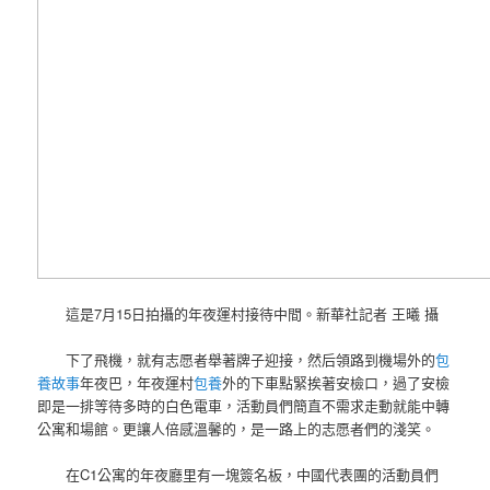
這是7月15日拍攝的年夜運村接待中間。新華社記者 王曦 攝
下了飛機，就有志愿者舉著牌子迎接，然后領路到機場外的
包
養故事
年夜巴，年夜運村
包養
外的下車點緊挨著安檢口，過了安檢
即是一排等待多時的白色電車，活動員們簡直不需求走動就能中轉
公寓和場館。更讓人倍感溫馨的，是一路上的志愿者們的淺笑。
在C1公寓的年夜廳里有一塊簽名板，中國代表團的活動員們