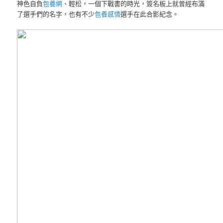
神色自負
包養網
、輕松，一個下戰書的時光，簽名板上就曾經布滿
了選手們的名字，也有不少
包養感情
選手在此合影紀念。