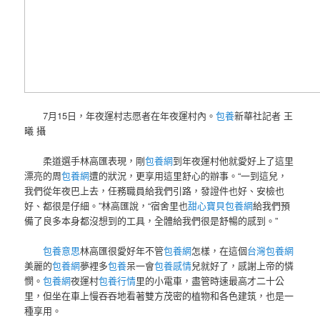
7月15日，年夜運村志愿者在年夜運村內。
包養
新華社記者 王
曦 攝
柔道選手林高匯表現，剛
包養網
到年夜運村他就愛好上了這里
漂亮的周
包養網
遭的狀況，更享用這里舒心的辦事。“一到這兒，
我們從年夜巴上去，任務職員給我們引路，發證件也好、安檢也
好、都很是仔細。”林高匯說，“宿舍里也
甜心寶貝包養網
給我們預
備了良多本身都沒想到的工具，全體給我們很是舒暢的感到。”
包養意思
林高匯很愛好年不管
包養網
怎樣，在這個
台灣包養網
美麗的
包養網
夢裡多
包養
呆一會
包養感情
兒就好了，感謝上帝的憐
憫。
包養網
夜運村
包養行情
里的小電車，盡管時速最高才二十公
里，但坐在車上慢吞吞地看著雙方茂密的植物和各色建筑，也是一
種享用。