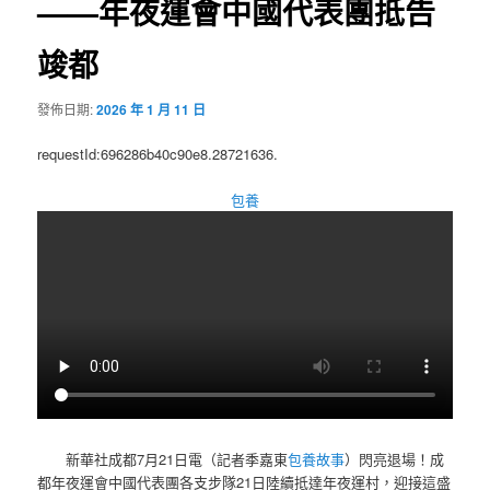
——年夜運會中國代表團抵告
竣都
發佈日期:
2026 年 1 月 11 日
requestId:696286b40c90e8.28721636.
包養
新華社成都7月21日電（記者季嘉東
包養故事
）閃亮退場！成
都年夜運會中國代表團各支步隊21日陸續抵達年夜運村，迎接這盛