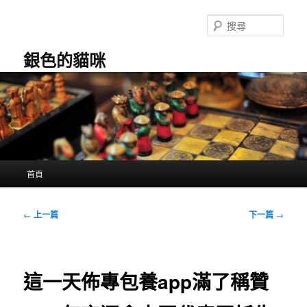
跳
至
搜
主
尋
要
銀色的貓咪
內
容
主
首頁
要
選
單
文
←
上一篇
下一篇
→
章
導
覽
這一天佈專包養app滿了稱贊