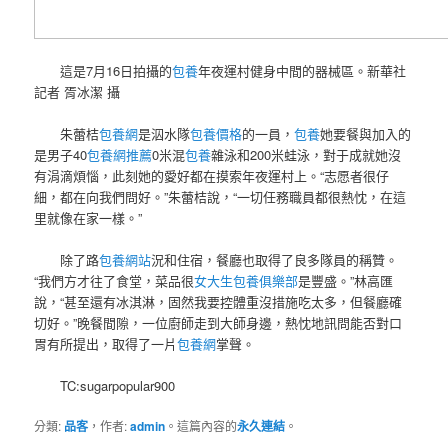
這是7月16日拍攝的
包養
年夜運村健身中間的器械區。新華社
記者 胥冰潔 攝
朱蕾桔
包養網
是泅水隊
包養價格
的一員，
包養
她要餐與加入的
是男子40
包養網推薦
0米混
包養
雜泳和200米蛙泳，對于成就她沒
有涓滴煩惱，此刻她的愛好都在摸索年夜運村上。“志愿者很仔
細，都在向我們問好。”朱蕾桔說，“一切任務職員都很熱忱，在這
里就像在家一樣。”
除了路
包養網站
況和住宿，餐廳也取得了良多隊員的稱贊。
“我們方才往了食堂，菜品很
女大生包養俱樂部
是豐盛。”林高匯
說，“甚至還有冰淇淋，固然我要控體重沒措施吃太多，但餐廳確
切好。”晚餐間隙，一位廚師走到大師身邊，熱忱地訊問能否對口
胃有所提出，取得了一片
包養網
掌聲。
TC:sugarpopular900
分類:
品客
，作者:
admin
。這篇內容的
永久連結
。