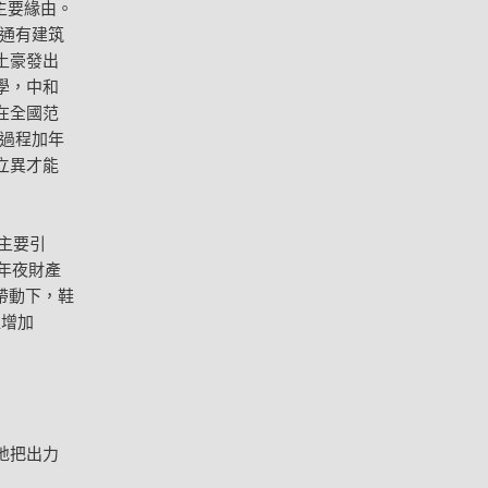
主要緣由。
通有建筑
土豪發出
學，中和
在全國范
過程加年
立異才能
主要引
年夜財產
帶動下，鞋
值增加
地把出力