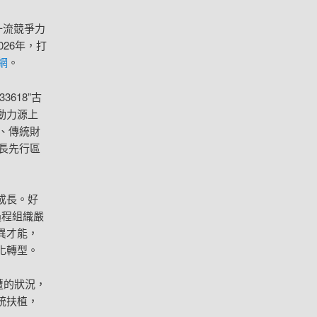
一流競爭力
26年，打
網
。
33618”古
動力源上
、傳統財
長先行區
成長。好
過程組織嚴
異才能，
化轉型。
遭的狀況，
統扶植，