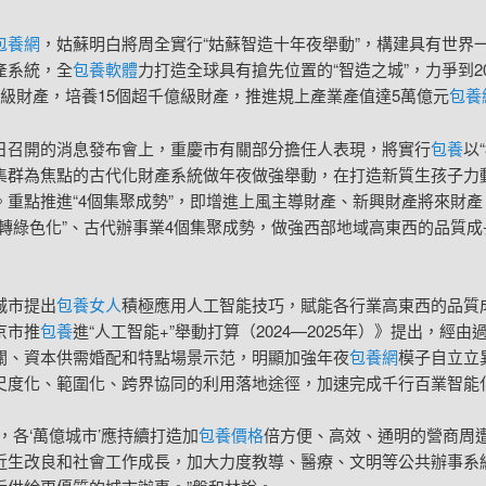
包養網
，姑蘇明白將周全實行“姑蘇智造十年夜舉動”，構建具有世界
產系統，全
包養軟體
力打造全球具有搶先位置的“智造之城”，力爭到20
億級財產，培養15個超千億級財產，推進規上產業產值達5萬億元
包養
日召開的消息發布會上，重慶市有關部分擔任人表現，將實行
包養
以“
集群為焦點的古代化財產系統做年夜做強舉動，在打造新質生孩子力
。重點推進“4個集聚成勢”，即增進上風主導財產、新興財產將來財產
數轉綠色化”、古代辦事業4個集聚成勢，做強西部地域高東西的品質成
。
城市提出
包養女人
積極應用人工智能技巧，賦能各行業高東西的品質
京市推
包養
進“人工智能+”舉動打算（2024—2025年）》提出，經由
關、資本供需婚配和特點場景示范，明顯加強年夜
包養網
模子自立立
尺度化、範圍化、跨界協同的利用落地途徑，加速完成千行百業智能
來，各‘萬億城市’應持續打造加
包養價格
倍方便、高效、通明的營商周
近生改良和社會工作成長，加大力度教導、醫療、文明等公共辦事系