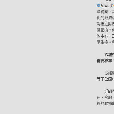
養
記者剖
產範圍，
化的經濟
竭推進財
感互換。
的中心，
睛生疼。
六城
需要校準
從經
等于全國G
詳細
州、合肥
秤的臉抽