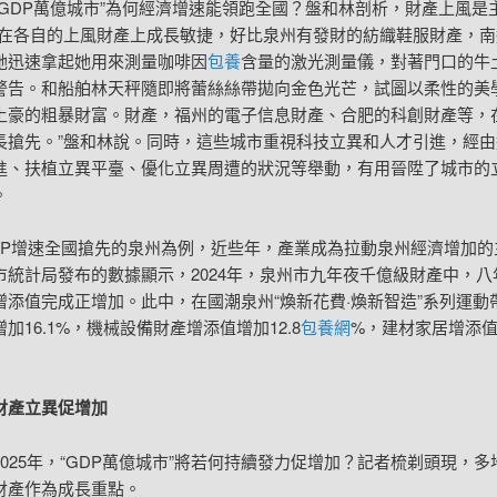
“GDP萬億城市”為何經濟增速能領跑全國？盤和林剖析，財產上風是
市在各自的上風財產上成長敏捷，好比泉州有發財的紡織鞋服財產，南
她迅速拿起她用來測量咖啡因
包養
含量的激光測量儀，對著門口的牛
警告。和船舶林天秤隨即將蕾絲絲帶拋向金色光芒，試圖以柔性的美
土豪的粗暴財富。財產，福州的電子信息財產、合肥的科創財產等，
長搶先。”盤和林說。同時，這些城市重視科技立異和人才引進，經由
進、扶植立異平臺、優化立異周遭的狀況等舉動，有用晉陞了城市的
。
DP增速全國搶先的泉州為例，近些年，產業成為拉動泉州經濟增加的
市統計局發布的數據顯示，2024年，泉州市九年夜千億級財產中，八
增添值完成正增加。此中，在國潮泉州“煥新花費·煥新智造”系列運動
加16.1%，機械設備財產增添值增加12.8
包養網
%，建材家居增添
財產立異促增加
2025年，“GDP萬億城市”將若何持續發力促增加？記者梳剃頭現，多
財產作為成長重點。