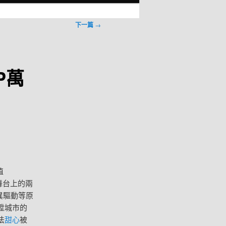
下一篇
→
P萬
值
舞台上的兩
異驅動等原
陞城市的
法
甜心
被