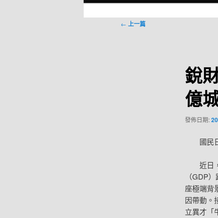
選
單
文
←
上一篇
章
導
覽
銳財
億城
發佈日期:
20
國民
近日
（GDP
座極端背景
因帶動。
立異才「