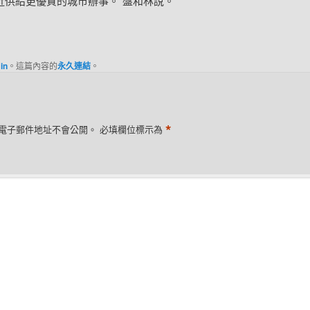
近供給更優質的城市辦事。”盤和林說。
in
。這篇內容的
永久連結
。
*
電子郵件地址不會公開。
必填欄位標示為