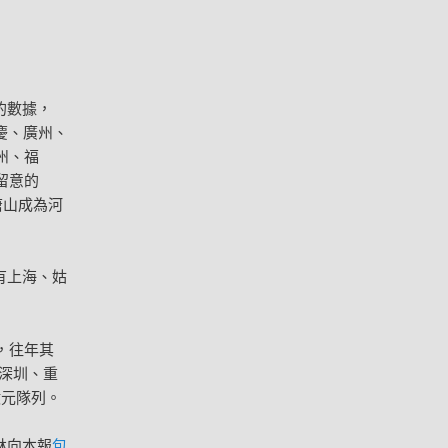
的數據，
慶、廣州、
州、福
留意的
，唐山成為河
有上海、姑
，往年其
。深圳、重
億元隊列。
林向本報
包