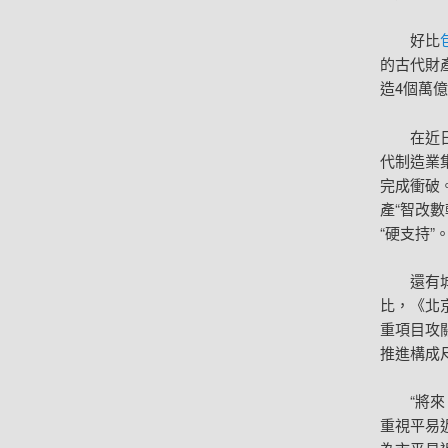
好比
的古代財
造4個萬
在近
代制造業
完成衝破
產“智改
“硬支持”
還有
比，《北
重項目攻
推進構成
“將
重視平易