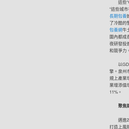
這些
“這些城
長期包養
了冷酷的
包養網
牛
圍內都成
夜研發投
和競爭力
以G
擎。泉州
規上產業
業增添值增
11%。
聚焦
邁進
打造上風