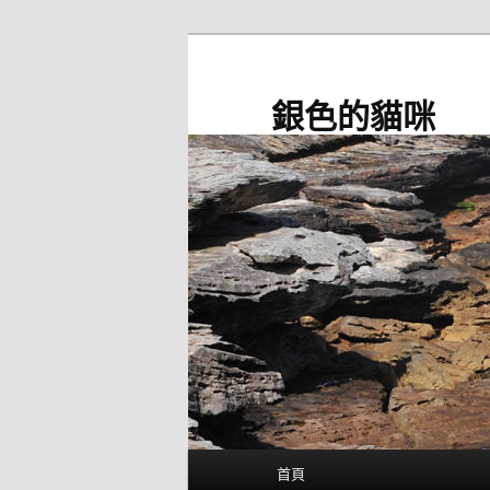
跳
至
主
銀色的貓咪
要
內
容
主
首頁
要