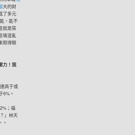
部
大的財
成了多元
才能，能不
這就是質
這場混亂
束照得眼
壓力！我
增速高于或
于6%。
2%；福
愛？」林天
。。