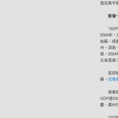
我完美平
新晉
“GD
2024年
姑蘇、成
州、濟南
是，20
北省首座“
從詳
蘇、
包養價
再看經
GDP達5
慶、廣州
“G