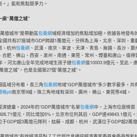
衡。」能和焦點競爭力。
一座“萬億之城”
P萬億城市”是帶動區
包養網
域經濟增加的焦點增加極。依據各地發布
，全國共有27座城市GDP跨越1萬億元，分辨為上海、北京、深圳、重
都、杭州
包養網
、武漢、南京、寧波、天津、青島、無錫、長沙、鄭
、合肥、佛山、西安、泉州、南通、東莞、常州、煙臺和唐山。值得
24年，河北唐山全年完成地域生孩子總
包養網
值10003.9億元。至此
萬億之城”，也是全國第27個“萬億之城”。
細區域分布看，長三角
包養網
地域“GDP萬億城市”多少數字最多，共
格ptt
南京等9城。珠三角地域有深圳、廣州、佛山、東莞等4城。
濟總量。2024年的“GDP萬億城市”名單
包養網
中，上海市位居榜首
3926.71億元，同比增加5%。北京市位列其后，GDP達49843.1億元
位于GDP超3萬億元隊列，姑蘇、成都、杭州、武漢位于GDP超2萬
DP萬億城市”有啥經濟亮點？工信部信息通訊經濟專家委員會委員盤和