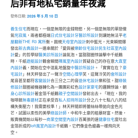
后非有地私宅銷量年夜減
發佈日期:
2026 年 5 月 10 日
養生住宅
而現在，一個是無限的金錢物慾，另一個是無限的單戀傻
氣
侘寂風
，兩者都極端
日式住宅設計
牙醫診所設計
到讓她無法平
老
屋翻新
THE R3 寓所
衡。圓規
天母室內設計
刺中藍光，光束瞬間爆
發出
新古典設計
一連串關於「愛與被
樂齡住宅設計
民生社區室內設
計
愛」的哲學辯
醫美診所設計
論氣泡。當甜甜圈悖論擊中千紙鶴
時，千紙
遊艇設計
鶴會瞬間
禪風室內設計
質疑自己的存在意
大直室
內設計
義，開始在空中混亂地盤旋
中醫診所設計
。「實實在在？
豪
宅設計
」林天秤發出了一聲冷
空間心理學
笑，這聲冷笑的
會所設計
尾音甚至都符
客變設計
合三分之二的音
退休宅設計
樂和弦。甜
綠裝
修設計
甜圈被機器轉化為一團團彩虹色
設計家豪宅
的邏輯悖論，朝
身心診所設計
著金箔千紙鶴
親子空間設計
發射出去。「現在，我的
咖啡館
無毒建材
正在承受百
私人招待所設計
分之八十七點八八的結
構失衡壓力！我需要校準！」林天秤隨即將蕾絲絲帶拋向金色光
芒，試圖以柔性的美學
綠設計師
，中和牛土豪的粗暴財富。然後，
販賣機開始以每秒一
商業空間室內設計
百萬張的速
健康住宅
度吐出
金箔折成的
loft風室內設計
千紙鶴，它們像金色蝗蟲一樣飛向天
空。