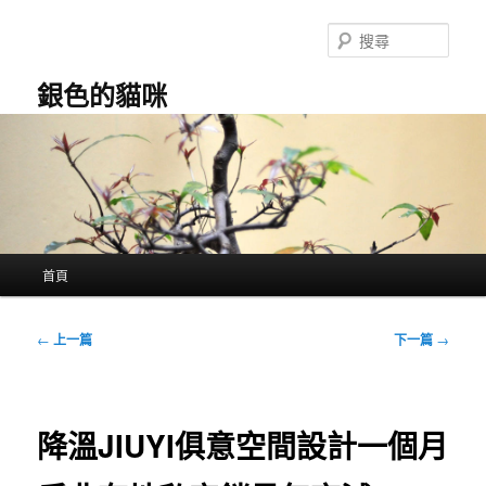
跳
至
搜
主
尋
要
銀色的貓咪
內
容
主
首頁
要
選
單
文
←
上一篇
下一篇
→
章
導
覽
降溫JIUYI俱意空間設計一個月