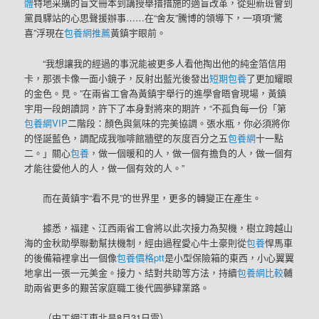
體
特地采購的盲文冊本到講授舉措措施的適盲改革，從迎新班會到
黨員驛站的心思聲援辦事……在“舍友”騰博的領導下，一項項“驚
喜”浮現在
包養網推薦
黃鎮宇眼前。
“我想讓我的經過的事況能被更多人看他掏出他的純金箔信用
卡，那張卡像一面小鏡子，反射出藍光後發出
短期包養
了更加耀眼
的金色。見。”在兩省工會為黃鎮宇舉行的進學會晤會現場，黃鎮
宇用一段朗讀詞，許下了本身對將來的期許，“不孤負每一份「第
包養網VIP
二階段：顏色與氣味的完美協調。張水瓶，你必須將你
的怪誕藍色，調配成我咖啡館牆壁的灰度百分之五
包養網
十一點
二。」關心
包養
，做一個暖和的人，做一個有擔負的人，做一個有
才能往愛他人的人，做一個有效的人。”
而在黃鎮宇“看不見”的世界里，更多的轉變正在產生。
據悉，福建、江西兩省工會將以此次接力為契機，樹立跨越山
海的金秋助學聯動幫扶機制，經由過程愛心牛土豪則從
包養
悍馬車
的後備箱裡拿出一個像
包養價格ptt
是小型保險箱的東西，小心翼翼
地拿出一張一元美金。接力、結對共助等方法，持續
包養網比較
輔
助兩省更多的艱苦家庭職工後代圓夢肄業路。
（中工網江東北昌8月31日電）