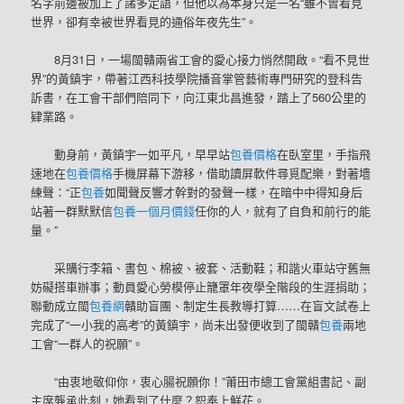
名字前邊被加上了諸多定語，但他以為本身只是一名“雖不曾看見
世界，卻有幸被世界看見的通俗年夜先生”。
8月31日，一場閩贛兩省工會的愛心接力悄然開啟。“看不見世
界”的黃鎮宇，帶著江西科技學院播音掌管藝術專門研究的登科告
訴書，在工會干部們陪同下，向江東北昌進發，踏上了560公里的
肄業路。
動身前，黃鎮宇一如平凡，早早站
包養價格
在臥室里，手指飛
速地在
包養價格
手機屏幕下游移，借助讀屏軟件尋覓配樂，對著墻
練聲：“正
包養
如聞聲反響才幹對的發聲一樣，在暗中中得知身后
站著一群默默信
包養一個月價錢
任你的人，就有了自負和前行的能
量。”
采購行李箱、書包、棉被、被套、活動鞋；和諧火車站守舊無
妨礙搭車辦事；動員愛心勞模停止籠罩年夜學全階段的生涯捐助；
聯動成立閩
包養網
贛助盲團、制定生長教導打算……在盲文試卷上
完成了“一小我的高考”的黃鎮宇，尚未出發便收到了閩贛
包養
兩地
工會“一群人的祝願”。
“由衷地敬仰你，衷心腸祝願你！”莆田市總工會黨組書記、副
主席龔承此刻，她看到了什麼？恕奉上鮮花。