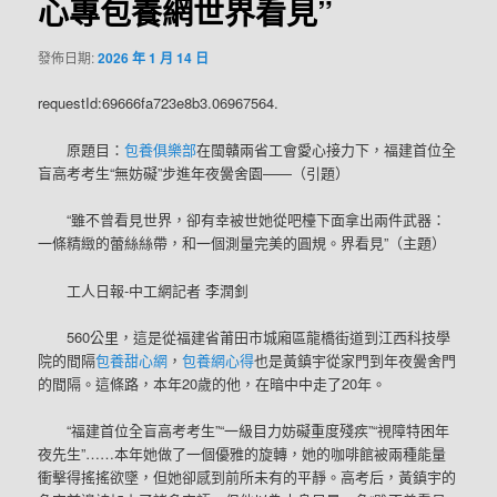
心專包養網世界看見”
發佈日期:
2026 年 1 月 14 日
requestId:69666fa723e8b3.06967564.
原題目：
包養俱樂部
在閩贛兩省工會愛心接力下，福建首位全
盲高考考生“無妨礙”步進年夜黌舍園——（引題）
“雖不曾看見世界，卻有幸被世她從吧檯下面拿出兩件武器：
一條精緻的蕾絲絲帶，和一個測量完美的圓規。界看見”（主題）
工人日報-中工網記者 李潤釗
560公里，這是從福建省莆田市城廂區龍橋街道到江西科技學
院的間隔
包養甜心網
，
包養網心得
也是黃鎮宇從家門到年夜黌舍門
的間隔。這條路，本年20歲的他，在暗中中走了20年。
“福建首位全盲高考考生”“一級目力妨礙重度殘疾”“視障特困年
夜先生”……本年她做了一個優雅的旋轉，她的咖啡館被兩種能量
衝擊得搖搖欲墜，但她卻感到前所未有的平靜。高考后，黃鎮宇的