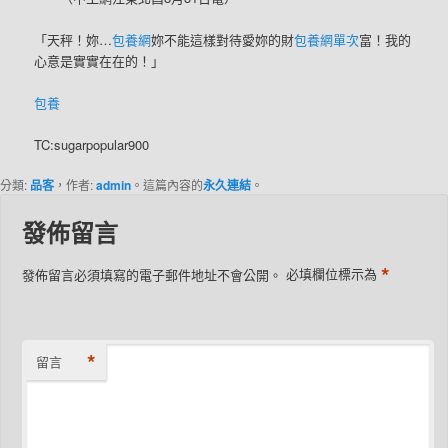
「天秤！妳…
包養網
妳不能這樣對待愛妳的財
包養網單次
富！我的
心意是實實在在的！」
包養
TC:sugarpopular900
分類:
品客
，作者:
admin
。這篇內容的
永久連結
。
發佈留言
*
發佈留言必須填寫的電子郵件地址不會公開。
必填欄位標示為
*
留言