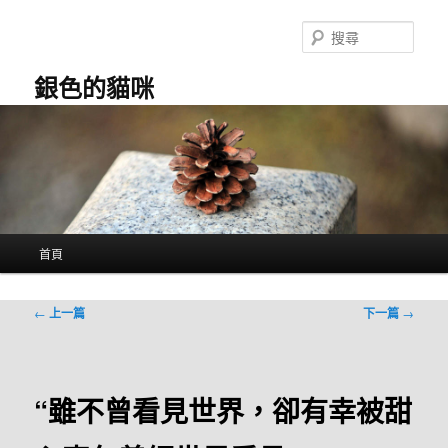
跳
至
搜
主
尋
要
銀色的貓咪
內
容
主
首頁
要
選
單
文
←
上一篇
下一篇
→
章
導
覽
“雖不曾看見世界，卻有幸被甜