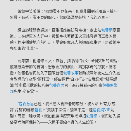
黃鎮宇笑著說：“固然看不見花朵，但我能聞到花噴鼻。這些
無聲、有形、看不見的關心，曾經滿滿地裝進了我的心里。”
經由過程綠色通道、搭乘搭座無妨礙電梯、走上站
包養網
臺盲
道……在趕車的人群中，黃鎮宇扶著莆田火車站客運值班員的肩
膀，程序穩健地向前行走。學會好像凡人普通面臨生涯，是黃鎮宇
多年來的“作業”。
高考前，他進修盲文，靠著手指“探索”盲文中6個突出的圓點，
感觸感染音節的音調、想象圖形的演化、辨別字母的形狀。高考
后，他報名餐與加入了國際首個
包養故事
輔助視障年夜先生介入融
會教導的年夜學“預科班”，經由過程“自力行走”“自我認知”“殘障認
識”等多種形狀的技巧練
包養意思
習，為行將到來的年夜
包養俱樂
部
先生活“充電”。
“
包養意思
已經，我不愿因視障者的成分，被人貼上‘有力’或
許‘弱勢’的標簽
包養
。”黃鎮宇深信，殘障不是一種
包養網VIP
妨
礙，而是一種狀況。就如他選擇廢棄單考單招
包養網
、餐與加入通
俗高考時所保持的——永遠不要給本身的人生設限。