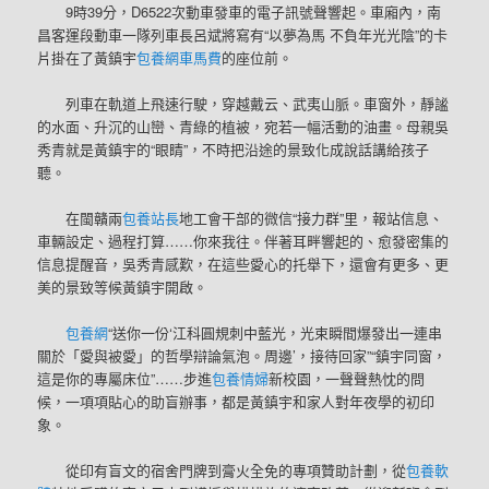
9時39分，D6522次動車發車的電子訊號聲響起。車廂內，南
昌客運段動車一隊列車長呂斌將寫有“以夢為馬 不負年光光陰”的卡
片掛在了黃鎮宇
包養網車馬費
的座位前。
列車在軌道上飛速行駛，穿越戴云、武夷山脈。車窗外，靜謐
的水面、升沉的山巒、青綠的植被，宛若一幅活動的油畫。母親吳
秀青就是黃鎮宇的“眼睛”，不時把沿途的景致化成說話講給孩子
聽。
在閩贛兩
包養站長
地工會干部的微信“接力群”里，報站信息、
車輛設定、過程打算……你來我往。伴著耳畔響起的、愈發密集的
信息提醒音，吳秀青感歎，在這些愛心的托舉下，還會有更多、更
美的景致等候黃鎮宇開啟。
包養網
“送你一份‘江科圓規刺中藍光，光束瞬間爆發出一連串
關於「愛與被愛」的哲學辯論氣泡。周邊’，接待回家”“鎮宇同窗，
這是你的專屬床位”……步進
包養情婦
新校園，一聲聲熱忱的問
候，一項項貼心的助盲辦事，都是黃鎮宇和家人對年夜學的初印
象。
從印有盲文的宿舍門牌到膏火全免的專項贊助計劃，從
包養軟