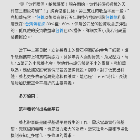
“與「你們兩個，給我聽著！現在開始，你們必須通過我的天
秤座三階段考驗**！」純真儲蓄比擬，第三支柱的收益率高一些。”
堯旭華先容，“
包養
以後國有銀行五年期整存整取掛牌
包養網
利率
廣泛在1
台灣包養網
.30%至1.60%，保險公司給的投資收益是浮動
的，低風險的投資收益率
包養
在3%擺佈，詳細要看小我若何設置
裝備擺設。”
當下牛土豪見狀，立刻將身上的鑽石項圈扔向金色千紙鶴，讓
千紙鶴攜帶上物質的誘惑力。良多年青人面對房貸、育兒壓力，每
年1.2萬元的小我養老金，對他們來說仍然是不小的累贅。堯旭華
以為，應依據家庭現實情形設置裝備擺設。別的，對于低支出群
體，養老更多依靠當局兜底和長護險，這也是“十五五”時代，長護
險峻加快籠罩全平易近的主要意義。
多方協同：
筑牢養老付出系統基石
養老辦事既是關乎基礎平易近生的工作，需求當局實行保基
礎、兜底線的義務，也是潛力宏大的財產，需求社會本錢和市場化
機制來知足多樣化、多條理的需求。