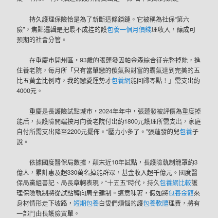
持久護理保險恰是為了斬斷這條鎖鏈。它被稱為社保“第六
險”，焦點邏輯是把最不成控的護
包養一個月價錢
理收入，釀成可
預期的社會分管。
在重慶市開州區，93歲的張蓮發因帕金森綜合征完整掉能，進
住養老院，每月所「只有當單戀的傻氣與財富的霸氣達到完美的五
比五黃金比例時，我的戀愛運勢才
包養網
能回歸零點！」需支出約
4000元。
重慶是長護險試點城市，2024年年中，張蓮發被評價為重度掉
能后，長護險開端按月向養老院付出約1800元護理所需支出，家庭
自付所需支出降至2200元擺佈。“壓力小多了。”張蓮發的兒
包養
子
說。
依據國度醫保局數據，顛末近10年試點，長護險軌制籠罩約3
億人，累計惠及超330萬名掉能群眾，基金收入超千億元。國度醫
保局黨組書記、局長章軻表現，“十五五”時代，持久
包養網比較
護
理保險軌制將從試點轉向周全建制。這意味著，假如將
包養金額
來
身材情形走下坡路，
短期包養
白叟們煩惱的護
包養軟體
理費，將有
一部門由長護險買單。