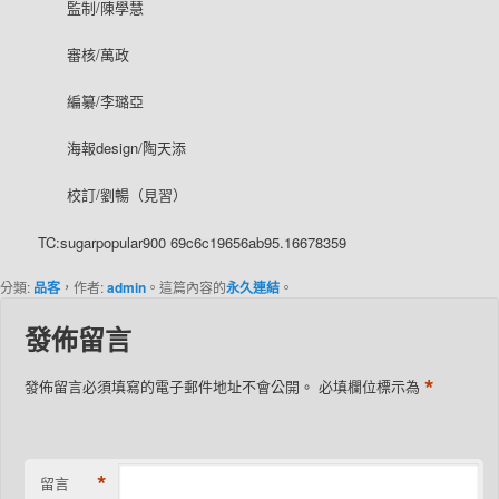
監制/陳學慧
審核/萬政
編纂/李璐亞
海報design/陶天添
校訂/劉暢（見習）
TC:sugarpopular900 69c6c19656ab95.16678359
分類:
品客
，作者:
admin
。這篇內容的
永久連結
。
發佈留言
*
發佈留言必須填寫的電子郵件地址不會公開。
必填欄位標示為
*
留言