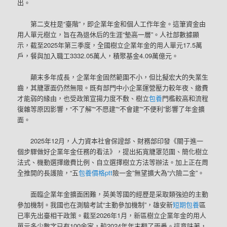
出。
第二支柱是“臺階”，即企業年金和個人工作年金。這筆資金由
用人單元樹立，旨在為退休后的生涯“墊高一層”。人社部數據顯
示，截至2025年第三季度，全國樹立企業年金的用人單元17.5萬
戶，餐與加入職工3332.05萬人，積聚基金4.09萬億元。
顛末多年成長，企業年金固然範圍不小，但比擬宏大的失業生
齒，其籠罩面仍然無限。既有部門中小企業運營壓力較年夜、繳費
才能弱的緣由，也受政策宣揚力度不敷、樹立
包養
門檻較高和流程
復雜等原因影響，“不了解”“不愿建”“不會建”“不便利”影響了年金擴
面。
2025年12月，人力資本社會保證部、財務部印發《關于進一
個步驟做好企業年金任務的看法》，提出拓寬籠罩范圍、簡化樹立
法式、機動選擇繳費比例、自立選擇樹立方法等辦法。加上正在周
全推開的長護險，“五
包養價格ptt
險一金”無望擴大為“六險二金”。
面臨企業年金擴面困難，英美等國的經歷是采取類強迫的主動
參加機制。我國也在測驗考試“主動參加機制”，雄安新
短期包養
區
已率先出臺相干政策。截至2026年1月，新區樹立企業年金的用人
單元多少數字已有100余家，較2024年年末翻了兩番。這意味著，