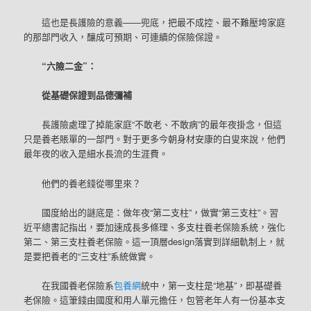
這也是長護險的意義——兜底，把最不成控、最不難壓垮家庭
的那部門收入，釀成可預期、可連續的保險保證。
“六險二金”：
從基礎保證到品德彌補
長護險處理了掉能家庭“不敢老、不敢病”的最年夜掛念，但這
只是養老賬單的一部門。對于更多今朝身材安康的白叟來說，他們
最年夜的收入是細水長流的生涯費。
他們的養老錢從哪里來？
國度給出的謎底是：做年夜“第二支柱”，做實“第三支柱”。習
近平總書記指出，要加速成長多條理、多支柱養老保險系統，強化
第二、第三支柱養老保險。這一頂層design落實到詳細軌制上，就
是要把養老的“三支柱”系統做實。
在我國養老保險系
包養網
統中，第一支柱是“地基”，即基礎養
老保險。這筆錢由國度和用人單元擔任，包管老年人有一份基本支