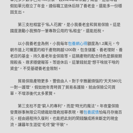
假如單元樹立了年金，通俗職工退休后除了養老金，還能多一份穩
固支出。
第三支柱相當于“私人花圃”，是小我養老金和貿易保險。這是
國度激勵小我預存一筆專款公用的“私租金”，還能抵稅。
以小我養老金為例，小我每年
包養網心得
額度為1.2萬元，今
朝市道上可購置的相干產物跨越1200款，包含儲蓄、養老理財、養
老目的基金、持久養老年金保險等。這類產物的配合特色是鎖按期
限較長、尋求穩健報答。等退休后，這筆錢就是“想干啥就干啥的
資金”，不受基礎養老金限制。
貿易保險產物更多，豐儉由人。對于辛雅麗煩惱的“天天580元
一對一護理”，假如她年青時買了貿易長護險，就由保險公司買
單，不增添後代太多累贅。
第三支柱不是“窮人的專利”，而是“時光的魔法”。年夜童保險
發賣辦事無限公司總裁助理堯旭華表現，哪
包養感情
怕每月存幾百
元，經由過程持久復利，也能把此刻的閑錢釀成將來斷定的現金
流，讓暮年生涯從“毛坯”變“平裝”。