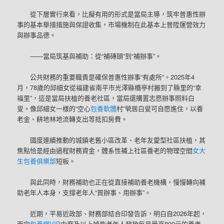
從下層實行來看，比擬有用的形式是當局主導，筑牢普惠性辦
事的基本舉措措施與保證收集，市場機制在此基本上晉陞運營效力
與辦事品德。
——當局筑基與補助：從“補磚頭”到“補辦事”。
公共財務的重要職責是確保普惠性辦事“有處所”。2025年4
月，78歲的邱細女從福建省南平市光澤縣橋亭村搬到了縣里的“幸
福里”，這是當局扶植的養老社區，當局還購置志愿辦事照料白
叟。像邱細女一樣的“空心
包養軟體
村”煢居白叟可自愿進住，以養
老金、耕地林地流轉支出等抵扣房費。
國度連續推動的城鎮老舊小區改革、老年友愛型社區扶植，其
焦點恰是經由過程財務資金，體系性補上社區養老的物理空間
女大
生包養俱樂部
短板。
與此同時，財務補助也正在從直接補助養老機構，慢慢轉向補
助老年人本身，支撐老年人“買辦事、用辦事”。
近期，平易近政部、財務部結合印發告訴，明白自2026年起，
面向
包養網VIP
中度及以上掉能老年人發放每月最高800元的養老