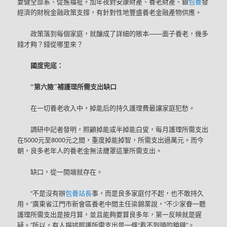
要健全部系、促進福祉。加年夜對安康財產、養老財產、銀
包養
發
經濟的財稅金融政策支撐，有針對性地豐盛養老金融產物供應。
政策落到每個家庭，就釀成了詳細的賬本——面子養老，幾多
錢才夠？錢從哪里來？
國度兜底：
“第六險”補護理所需支出缺口
在一切養老收入中，掉能后的持久護理費最讓家庭犯愁。
調研中記者發明，照顧掉能或半掉能白叟，每月護理所需支出
在5000元至8000元之間，重度掉能掉智，所需支出過萬元。而今
朝，良多老年人的養老金無法籠罩這筆所需支出。
缺口，從一開端就存在。
“不是沒有辦
包養站長
事，而是良多家庭付不起，也不敢持久
用。”廣東省江門市新會區養老中間主任梁錦業說，“不少家眷一聽
護理所需支出是按月算，並且能夠要算良多年，第一反映就是遲
疑。”所以，有人描述照護所需支出是一條“看不到頭的鎖鏈”。