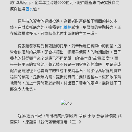
約1.3萬億元，企業年金跨越6900億元，經由過程專門研究投資完
成保值增
包養
值。
這些持久資金的連續投進，為養老財產供給了穩固的持久本
錢。在財務托底之外，這種更
包養網
感性、更謹慎的金融接力，正
在成為構建多元、可連續養老付出系統的主要一環。
從張蓮發享用到長護險的托舉，到辛雅麗在實際中的衡量，這
些看似個別的故事，配合拼接出一幅關乎億萬人的時期圖景。面子
養老的錢從哪里來？謎底已不再是單一的“靠本身”或“靠國度”，而
是一個平面的資金池。養老錢不只是一個家庭的經濟賬，更是完成
配合富饒途徑上必需筑牢的社會平安網基石，關乎億萬家庭對將來
穩固的預期，是擴展內需、提振花費的主要社會基本。假如政策落
地實時，加上年青時延遲計劃，付出面子養老的賬單，能夠就不再
那么令人焦炙。
起源/經濟日報（調研構成員/劉曉峰 佘穎 于泳 敖蓉 康瓊艷 武
亞東），原題目《我們該若何養老（三）》