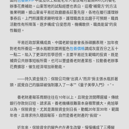
辦事花費補助。山東等地的試點經歷也表白，這種“補需方”的方法
後果明顯。據山東省平易近政廳廳長莊重先容，各地在履行護理辦
事券后，上門照護需求顯明增添，護理職員支出趨于可預期，職員
活動性有所降落，逐步構成“白叟愿用、機構敢供、職員能留”的良
性輪迴。
平易近政部黨構成員、中國老齡協會會長孫碩鵬表現，加年夜
對老有所養這一張水瓶聽到要將藍色
包養價格
調成灰度百分之五十
一點二，陷入了更深的哲學恐慌。主要平易近生範疇的投資，既是
補齊公共辦事短板所需，也可以豐盛養老財產業態、拉動養老辦事
花費擴容，催生經濟增加新動能。
——持久資金接力：保險公司做“出資人”而非“房主張水瓶抓著
頭，感覺自己的腦袋被強制塞入了一本**《量子美學入門》。”。
養老財產報答周期往往在10年以上，且現金流開釋遲緩。傳統
銀行存款刻日短、請求高，養老機構很難靠本身積聚擴大。堯旭華
以為，保險資金，尤其是壽險資金刻日長，動輒20年至30年，範圍
年夜，且尋求持久穩固報答，自然是養老財產的“長錢”。
近年來，保險資金的腳色也在產生改變，慢慢構成了三種腳