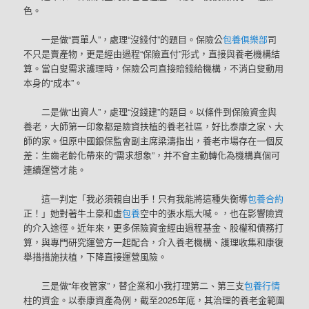
色。
一是做“買單人”，處理“沒錢付”的題目。保險公
包養俱樂部
司
不只是賣產物，更是經由過程“保險直付”形式，直接與養老機構結
算。當白叟需求護理時，保險公司直接賠錢給機構，不消白叟動用
本身的“成本”。
二是做“出資人”，處理“沒錢建”的題目。以條件到保險資金與
養老，大師第一印象都是險資扶植的養老社區，好比泰康之家、大
師的家。但原中國銀保監會副主席梁濤指出，養老市場存在一個反
差：生齒老齡化帶來的“需求想象”，并不會主動轉化為機構真個可
連續運營才能。
這一判定「我必須親自出手！只有我能將這種失衡導
包養合約
正！」她對著牛土豪和虛
包養
空中的張水瓶大喊。，也在影響險資
的介入途徑。近年來，更多保險資金經由過程基金、股權和債務打
算，與專門研究運營方一起配合，介入養老機構、護理收集和康復
舉措措施扶植，下降直接運營風險。
三是做“年夜管家”，替企業和小我打理第二、第三支
包養行情
柱的資金。以泰康資產為例，截至2025年底，其治理的養老金範圍