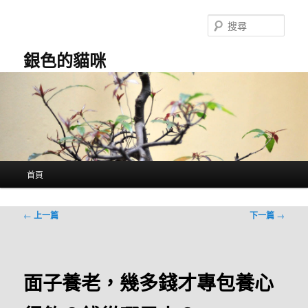
跳
至
搜
主
尋
要
銀色的貓咪
內
容
主
首頁
要
選
單
文
←
上一篇
下一篇
→
章
導
覽
面子養老，幾多錢才專包養心