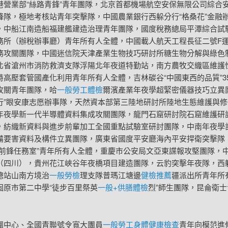
港營業部“絲路青鋒”青年團隊，北京首都機場航空安保無限公司綜合
鋒隊，極地考核站青年突擊隊，中國農業銀行西躲分行“格桑花”金融
，中船江南造船福建艦建造治理青年團隊，國度稅務總局平潭綜合試
務所（辦稅辦事廳）青年所有人全體，中國載人航天工程長征二號F
務攻關團隊，中國迷信院天津產業生物技巧研討所糖生物分解與綠色
北省滄州市消防救濟支隊浮陽北年夜道特勤站，南方農牧交織區維護
特高壓套管國產化利用青年所有人全體，吉林碳谷“中國東西的品質”3
攻關青年團隊，哈
一般勞工體檢
爾濱產業年夜學超緊密儀器技巧立異
行”眼安康志愿辦事隊，天然資本部第三陸地研討所陸地生態維護與修
年夜學新一代半導體資料集成攻關團隊，龍門石窟研討院石窟維護研
，紡織新資料與進步前輩加工全國重點試驗室研討團隊，中南年夜學
備要害資料及構件立異團隊，廣東省國度平安廳海內平安捍衛突擊隊
海前鋒任務室”青年所有人全體，重慶市公安局文亞東諜報攻堅團隊，
（四川），貴州花江峽谷年夜橋項目建造團隊，云豹突擊年夜隊，西
總站山南方境治
一般勞檢
理支隊普瑪江塘邊
健檢推薦
疆派出所青年所
固原市第二中學“徒步百里祭英
一般+供膳體檢
烈”師生團隊，昆侖衛
團中心、全國青聯號令寬大團員
一般勞工身體健康檢查
青年向模范進