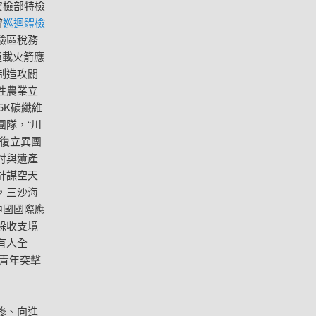
安檢部特檢
辦
巡迴體檢
驗區稅務
運載火箭應
制造攻關
性農業立
5K碳纖維
團隊，“川
復立異團
討與遺產
計謀空天
，三沙海
中國國際應
躲收支境
有人全
士青年突擊
修、向進