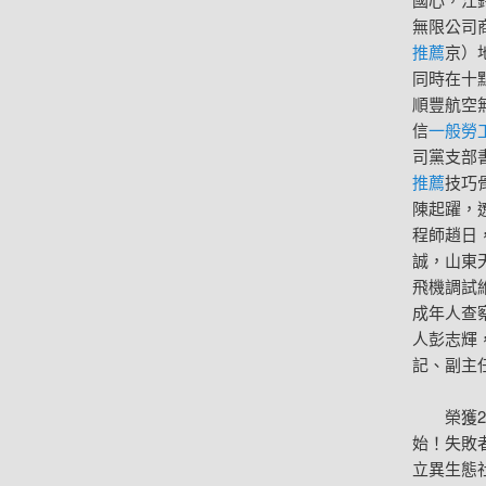
無限公司
推薦
京）
同時在十
順豐航空
信
一般勞
司黨支部
推薦
技巧
陳起躍，
程師趙日
誠，山東
飛機調試
成年人查
人彭志輝
記、副主
榮獲2
始！失敗
立異生態