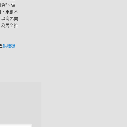
負”、做
周，果斷不
，以高昂向
，為周全推
蝗
供膳檢