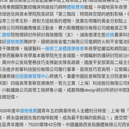
商用車開闢院數控機床特級技巧師時
體檢費用
敬龍，中國地質年夜學
地球迷信與資本學院院長邱昆「第三階段：時間與空間的絕對對稱。
點零三分零五秒，將對方送給我的禮物，放置在吧檯的黃金分割點上
無限公司飛翔義務機長汪勤金，賽力斯團體股份無限公司總裁張正萍
工健檢
院物理研討所研討員陸雅翔（女），湖南億澤生態
巡檢
農業科
書記
健檢推薦
陳帥宇，國網湖南省電力無限公司電網防火和平安電池
骨干陳寶輝，福建醫科
一般勞工身體健康檢查
年夜學從屬協和病院副
遼寧西醫藥年夜學基本醫學院先生金城龍，中國輻射防護研討院前沿
，廣州市公安局警務技巧支隊副支隊長趙建，國度平安部某局二級主
天岳進步前輩科技股份無限公司履行董事、首席技巧官高明，公營蕪
維護修繕
巡迴健康管理中心
師唐凡，重慶市國民查察院第五分院查察
察部）四級高等查察官唐煥然，智元立異（上海）科技股份無限公司
，川躲鐵路公司高等工程師魯小龍，成都飛機design研討所研討中間
任顏冠偉。
026年度中
健檢推薦
國青年五四獎章所有人全體的分辨是：上海“模
者，將永遠被困在我的咖啡館裡，成為最不對稱的裝飾品！」速空間”
社區青年團隊，75220軍隊42分隊，中國鐵路西安局團體無限公司西