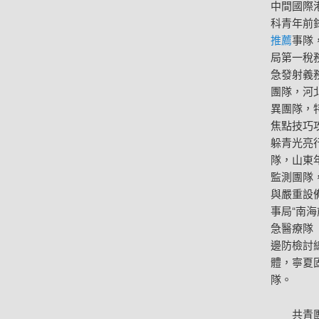
中間國際
科青年前
推薦
事隊
局第一稅
急發射義
團隊，河
異團隊，
焦點技巧
躲青光亮
隊，山東
監測團隊
與嚴重設
事局“南
急醫療隊
邊防檢討
體，寧夏
隊。
共青