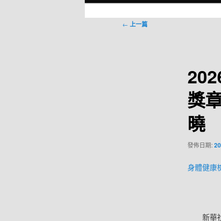
選
單
文
←
上一篇
章
導
覽
20
獎
曉
發佈日期:
20
身體健康
新華