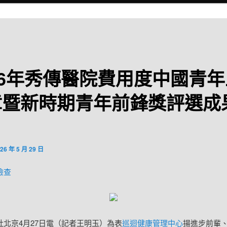
26年秀傳醫院費用度中國青
章暨新時期青年前鋒獎評選成
26 年 5 月 29 日
檢查
社北京4月27日電（記者王明玉）為表
巡迴健康管理中心
揚進步前輩