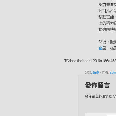
步前輩看齊
到“兩個保
移聽黨話
上的精力
動強國扶
然後，販
查
蟲一樣
TC:healthcheck123 6a186a45
分類:
品客
，作者:
adm
發佈留言
發佈留言必須填寫的