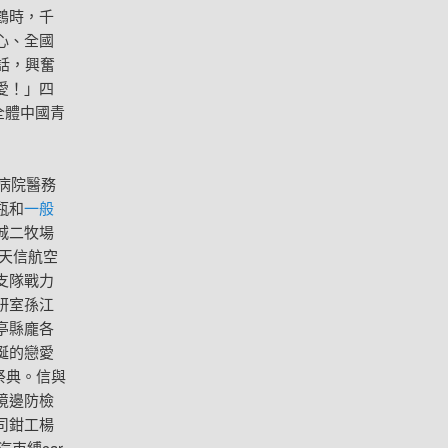
鶴時，千
心、全國
話，興奮
愛！」四
全體中國青
病院醫務
瓶和
一般
城二牧場
天信航空
支隊戰力
研室孫江
亭縣龐各
誕的戀愛
祭典。信與
境邊防檢
司鉗工楊
束縛car