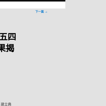
下一篇
→
年五四
果揭
、建立典