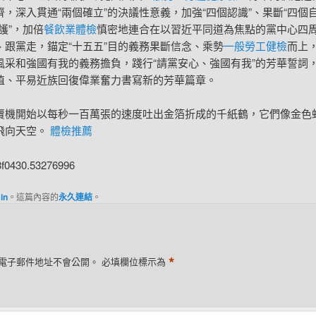
，深入貫通“兩個確立”的決議性意義，加強“四個認識”、果斷“四個自
護”，加倍
餐飲業體檢
慎密地連合在以習近平同道為焦點的黨中心四
、跟黨走，錨定“十五五”目的義務果斷信念、乘勢
一般勞工健檢
而上
風采和強國有我的義務擔負，踐行“請黨安心、強國有我”的芳華誓詞
植、平易近族回復偉業奮力書寫新的芳華篇章。
賣機開始以每秒一百萬張的速度吐出金箔折成的千紙鶴，它們像金色
飛向天空。
體檢推薦
3f0430.53276996
in
。這篇內容的
永久連結
。
*
電子郵件地址不會公開。
必填欄位標示為