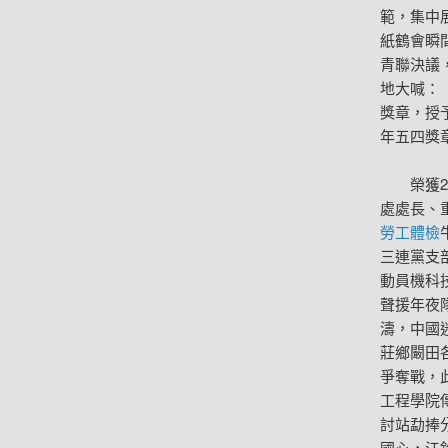
範，集中
紙鶴會瞬
青聯決議
地大喊：
獎章，授
年五四獎
榮獲
處處長、
勞工體檢
三連黨支
動員機科
聲援年夜
濤，中國
莊鄉闞田
爭奪戰，
工程學院
討站勐捧
國心，江鈴