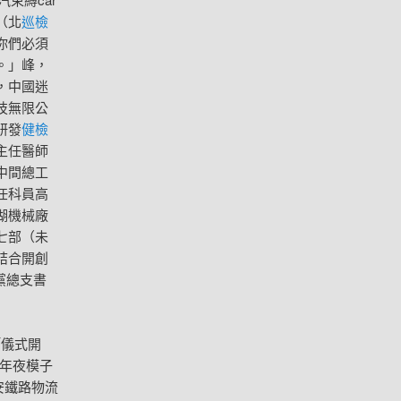
（北
巡檢
你們必須
。」峰，
，中國迷
技無限公
研發
健檢
主任醫師
中間總工
任科員高
湖機械廠
七部（未
結合開創
黨總支書
「儀式開
年夜模子
安鐵路物流