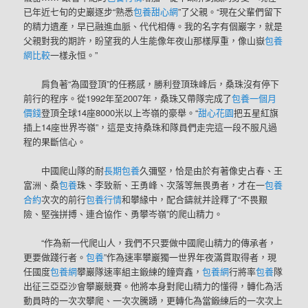
已年近七旬的史巖逐步“熟悉
包養甜心網
”了父親。“現在父輩們留下
的精力遺產，早已融進血脈、代代相傳。我的名字有個巖字，就是
父親對我的期許，盼望我的人生能像年夜山那樣厚重，像山嶽
包養
網比較
一樣永恒。”
肩負著“為國登頂”的任務感，勝利登頂珠峰后，桑珠沒有停下
前行的程序。從1992年至2007年，桑珠又帶隊完成了
包養一個月
價錢
登頂全球14座8000米以上岑嶺的豪舉。“
甜心花園
把五星紅旗
插上14座世界岑嶺”，這是支持桑珠和隊員們走完這一段不服凡過
程的果斷信心。
中國爬山隊的耐
長期包養
久彌堅，恰是由於有著像史占春、王
富洲、桑
包養
珠、李致新、王勇峰、次落等無畏勇者，才在一
包養
合約
次次的前行
包養行情
和攀緣中，配合鑄就并詮釋了“不畏艱
險、堅強拼搏、連合協作、勇攀岑嶺”的爬山精力。
“作為新一代爬山人，我們不只要做中國爬山精力的傳承者，
更要做踐行者。
包養
”作為‌速率攀巖獨一世界年夜滿貫取得者‌，現
任‌國度
包養網
攀巖隊速率組主鍛練的‌鐘齊鑫，
包養網
行將率
包養
隊
出征三亞亞沙會攀巖競賽。他將本身對爬山精力的懂得，轉化為活
動員時的一次次攀爬、一次次騰踴，更轉化為當鍛練后的一次次上