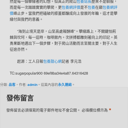
然是每一個攀緣者的幻想。但真正的爬山
包養站長
歷來不是馴服，
而是每一次踏踏實實的攀爬，更
包養網評價
是不
包養
在巔
包養網評
價
峰止步。當我們把磕破的膝蓋都釀成向上發展的年輪，這才是攀
緣付與我們的意義。
“海到止境天是岸，山至高處報酬峰”。攀緣路上，不關鍵怕荊
棘與坎坷，每一這時，咖啡館內。次拼搏都雕刻著向上的印記。英
勇果斷地邁出下一個步驟，對于爬山活動而言至關主要，對于人生
征途亦然。
起源：工人日報
包養甜心網
記者 李元浩
TC:sugarpopular900 69ef8ba34e4a87.64316428
分類:
品客
，作者:
admin
。這篇內容的
永久連結
。
發佈留言
*
發佈留言必須填寫的電子郵件地址不會公開。
必填欄位標示為