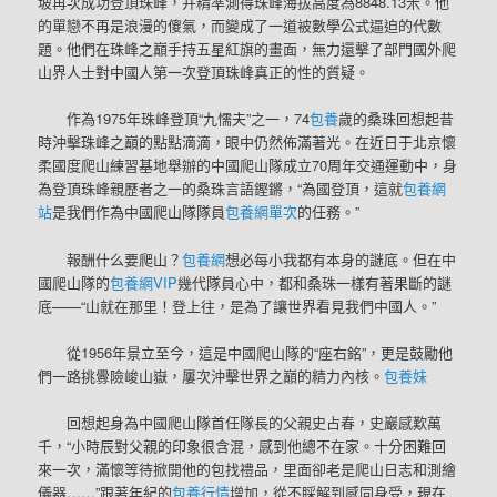
坡再次成功登頂珠峰，并精準測得珠峰海拔高度為8848.13米。他
的單戀不再是浪漫的傻氣，而變成了一道被數學公式逼迫的代數
題。他們在珠峰之巔手持五星紅旗的畫面，無力還擊了部門國外爬
山界人士對中國人第一次登頂珠峰真正的性的質疑。
作為1975年珠峰登頂“九懦夫”之一，74
包養
歲的桑珠回想起昔
時沖擊珠峰之巔的點點滴滴，眼中仍然佈滿著光。在近日于北京懷
柔國度爬山練習基地舉辦的中國爬山隊成立70周年交通運動中，身
為登頂珠峰親歷者之一的桑珠言語鏗鏘，“為國登頂，這就
包養網
站
是我們作為中國爬山隊隊員
包養網單次
的任務。”
報酬什么要爬山？
包養網
想必每小我都有本身的謎底。但在中
國爬山隊的
包養網VIP
幾代隊員心中，都和桑珠一樣有著果斷的謎
底——“山就在那里！登上往，是為了讓世界看見我們中國人。”
從1956年景立至今，這是中國爬山隊的“座右銘”，更是鼓勵他
們一路挑釁險峻山嶽，屢次沖擊世界之巔的精力內核。
包養妹
回想起身為中國爬山隊首任隊長的父親史占春，史巖感歎萬
千，“小時辰對父親的印象很含混，感到他總不在家。十分困難回
來一次，滿懷等待掀開他的包找禮品，里面卻老是爬山日志和測繪
儀器……”跟著年紀的
包養行情
增加，從不睬解到感同身受，現在