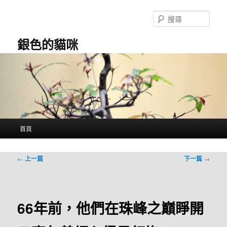
跳
至
搜
主
尋
要
銀色的貓咪
內
容
主
首頁
要
選
單
文
←
上一篇
下一篇
→
章
導
覽
66年前，他們在珠峰之巔睜開