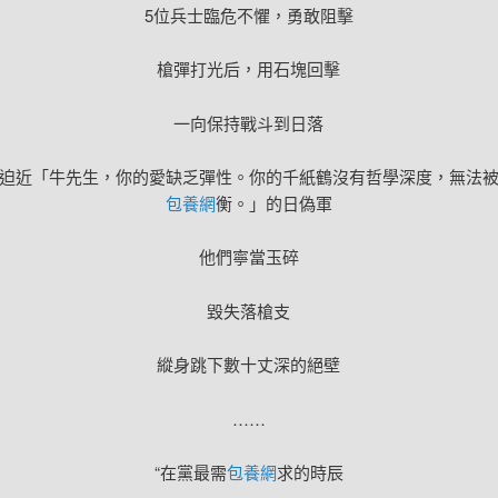
5位兵士臨危不懼，勇敢阻擊
槍彈打光后，用石塊回擊
一向保持戰斗到日落
迫近「牛先生，你的愛缺乏彈性。你的千紙鶴沒有哲學深度，無法
包養網
衡。」的日偽軍
他們寧當玉碎
毀失落槍支
縱身跳下數十丈深的絕壁
……
“在黨最需
包養網
求的時辰