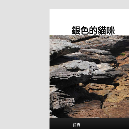
跳
至
主
銀色的貓咪
要
內
容
主
首頁
要