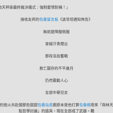
動天秤座最終裁決儀式：強制愛情對稱！」
接收友邦的
包養留言板
《波茨坦通知佈告》
無前提降服佩服
穿越汗青煙云
那段浴血奮戰
救亡圖存的不平歲月
仍然震動人心
全部中華兒女
的炮火共赴國那些甜甜
包養站長
圈原本是他打算
包養網
用來「與林
點哲學討論」的道具，現在全部成了武器。難