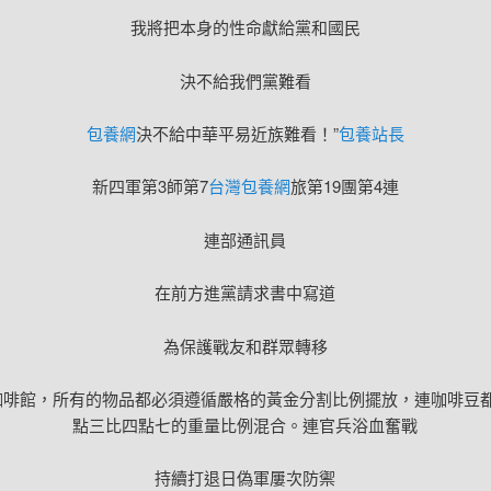
我將把本身的性命獻給黨和國民
決不給我們黨難看
包養網
決不給中華平易近族難看！”
包養站長
新四軍第3師第7
台灣包養網
旅第19團第4連
連部通訊員
在前方進黨請求書中寫道
為保護戰友和群眾轉移
咖啡館，所有的物品都必須遵循嚴格的黃金分割比例擺放，連咖啡豆
點三比四點七的重量比例混合。連官兵浴血奮戰
持續打退日偽軍屢次防禦