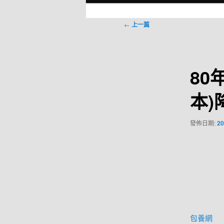
選
單
文
←
上一篇
章
導
覽
80
本)
發佈日期:
20
包養網