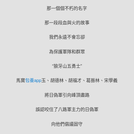
那一個個不朽的名字
那一段段血與火的故事
我們永遠不會忘卻
為保護軍隊和群眾
“狼牙山五勇士”
馬寶
包養app
玉、胡德林、胡福才、葛振林、宋學義
將日偽軍引向峰頂盡路
誤認咬住了八路軍主力的日偽軍
向他們倡議固守