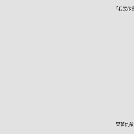
「我要啟
冒著仇敵