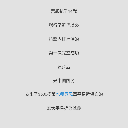
奮起抗爭14載
獲得了近代以來
抗擊內奸進侵的
第一次完整成功
這背后
是中國國民
支出了3500多萬
包養意思
軍平易近傷亡的
宏大平易近族就義
……