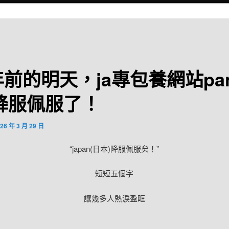
年前的明天，ja專包養網站pa
降服佩服了！
26 年 3 月 29 日
“japan(日本)降服佩服矣！”
短短五個字
讓幾多人熱淚盈眶